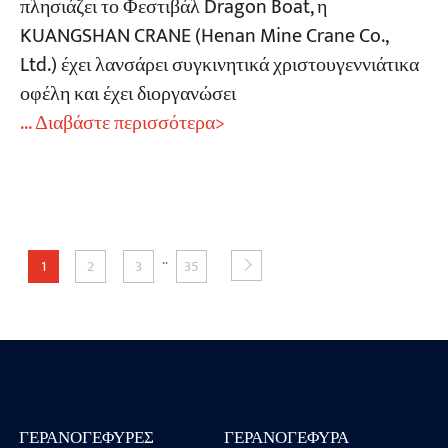
πλησιάζει το Φεστιβάλ Dragon Boat, η
KUANGSHAN CRANE (Henan Mine Crane Co.,
Ltd.) έχει λανσάρει συγκινητικά χριστουγεννιάτικα
οφέλη και έχει διοργανώσει
... Διαβάστε περισσότερα>
..
1
2
3
35
ΓΕΡΑΝΟΓΈΦΥΡΕΣ
ΓΕΡΑΝΟΓΈΦΥΡΑ