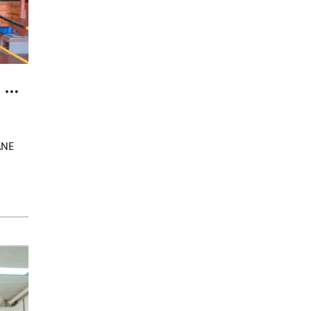
i w
ANE