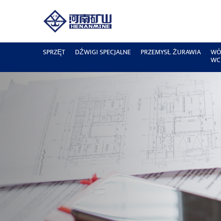
SPRZĘT
DŹWIGI SPECJALNE
PRZEMYSŁ ŻURAWIA
WÓ
WC