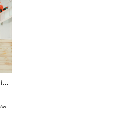
i
gów