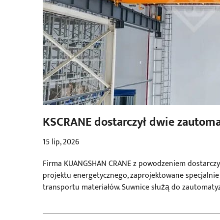
KSCRANE dostarczył dwie zautom
krajowego projektu energetyczne
15 lip, 2026
Firma KUANGSHAN CRANE z powodzeniem dostarczył
projektu energetycznego, zaprojektowane specjalnie
transportu materiałów. Suwnice służą do zautomaty