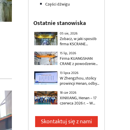
Części dźwigu
Ostatnie stanowiska
05 sie, 2026
Zobacz, w jaki sposób
firma KSCRANE
(kopalnia Henan)
15 lip, 2026
dostarczyła 500-
Firma KUANGSHAN
tonowy
CRANE z powodzeniem
dwudźwigarowy
dostarczyła dwie
dźwigar z systemem
13 lipca 2026
automatyczne suwnice
antykolizyjnym na
W Zhengzhou, stolicy
pomostowe na
potrzeby budowy kolei
prowincji Henan, odbyła
potrzeby krajowego
dużych prędkości.
się niedawno
projektu
18 cze 2026
ceremonia wręczenia
energetycznego,
XINXIANG, Henan – 17
nagród „Henan Socially
zaprojektowane
czerwca 2026 r. – W
Responsible Enterprise”
specjalnie z myślą o
związku ze zbliżającym
i „Henan Outstanding
spełnieniu wymagań
się Świętem Smoczych
Social Responsibility
branży energetycznej w
Łodzi, firma
Skontaktuj się z nami
Entrepreneur” 2025,
zakresie transportu
KUANGSHAN CRANE
zorganizowana
materiałów. Suwnice
(Henan Mine Crane Co.,