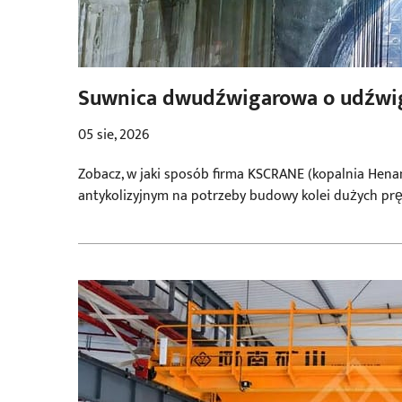
Suwnica dwudźwigarowa o udźwig
prędkości
05 sie, 2026
Zobacz, w jaki sposób firma KSCRANE (kopalnia He
antykolizyjnym na potrzeby budowy kolei dużych prę