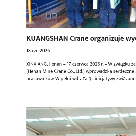
KUANGSHAN Crane organizuje wyda
2026 roku
18 cze 2026
XINXIANG, Henan – 17 czerwca 2026 r. – W związku 
(Henan Mine Crane Co., Ltd.) wprowadziła serdeczne 
pracowników. W pełni wdrażając inicjatywy związan