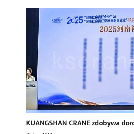
KUANGSHAN CRANE zdobywa dorocz
Enterprise” za rok 2025