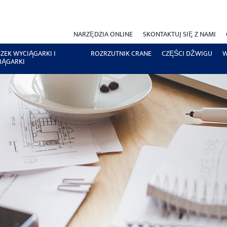
NARZĘDZIA ONLINE
SKONTAKTUJ SIĘ Z NAMI
ZEK WYCIĄGARKI I
ROZRZUTNIK CRANE
CZĘŚCI DŹWIGU
W
IĄGARKI