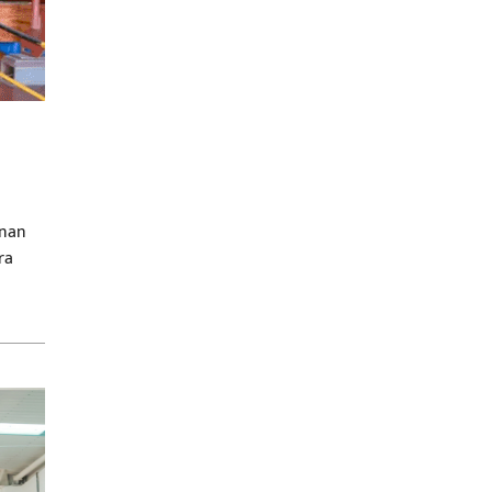
enan
ra