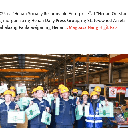
5 na “Henan Socially Responsible Enterprise” at “Henan Outsta
g inorganisa ng Henan Daily Press Group, ng State-owned Assets
ahalaang Panlalawigan ng Henan,
... Magbasa Nang Higit Pa>