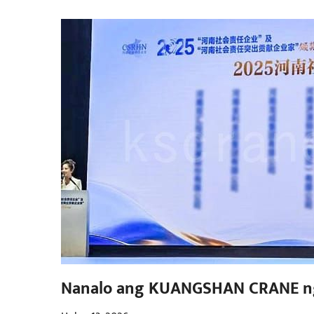
Nanalo ang KUANGSHAN CRANE ng 
Responsible Enterprise" noong 20