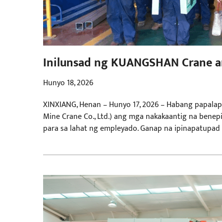
Inilunsad ng KUANGSHAN Crane an
Pangangalaga sa Empleyado
Hunyo 18, 2026
XINXIANG, Henan – Hunyo 17, 2026 – Habang papala
Mine Crane Co., Ltd.) ang mga nakakaantig na ben
para sa lahat ng empleyado. Ganap na ipinapatupad