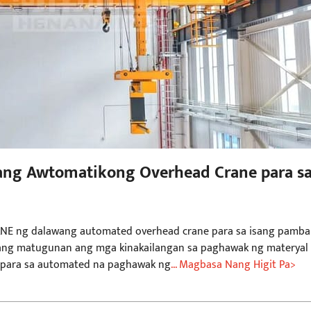
ng Awtomatikong Overhead Crane para s
erhiya
E ng dalawang automated overhead crane para sa isang pamb
 upang matugunan ang mga kinakailangan sa paghawak ng materyal
t para sa automated na paghawak ng
... Magbasa Nang Higit Pa>