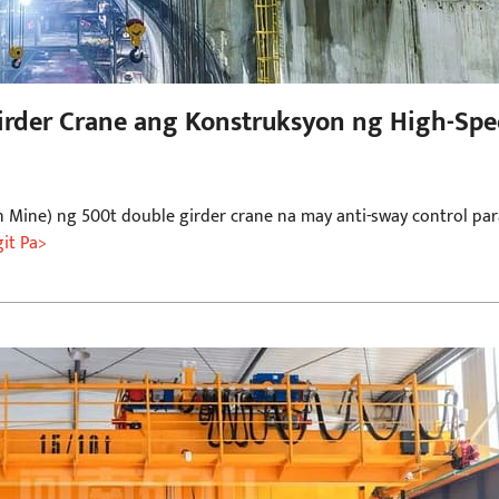
irder Crane ang Konstruksyon ng High-Sp
ine) ng 500t double girder crane na may anti-sway control par
git Pa>