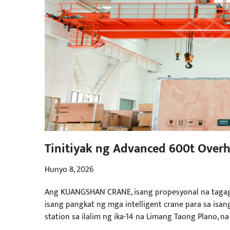
Tinitiyak ng Advanced 600t Over
mga Pumped Storage Station
Hunyo 8, 2026
Ang KUANGSHAN CRANE, isang propesyonal na tagag
isang pangkat ng mga intelligent crane para sa i
station sa ilalim ng ika-14 na Limang Taong Plano,