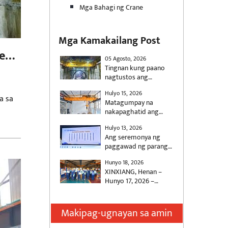
Mga Bahagi ng Crane
Mga Kamakailang Post
eed
05 Agosto, 2026
Tingnan kung paano
nagtustos ang
KSCRANE (Henan Mine)
Hulyo 15, 2026
ng 500t double girder
a sa
Matagumpay na
crane na may anti-sway
nakapaghatid ang
control para sa
KUANGSHAN CRANE ng
konstruksyon ng high-
Hulyo 13, 2026
dalawang automated
speed rail.
Ang seremonya ng
overhead crane para sa
paggawad ng parangal
isang pambansang
para sa 2025 na “Henan
proyekto sa kuryente,
Hunyo 18, 2026
Socially Responsible
na partikular na
XINXIANG, Henan –
Enterprise” at “Henan
idinisenyo upang
Hunyo 17, 2026 –
Outstanding Social
matugunan ang mga
Habang papalapit ang
Responsibility
kinakailangan sa
Dragon Boat Festival,
Entrepreneur”, na
paghawak ng materyal
inilunsad ng
Makipag-ugnayan sa amin
magkasamang
ng industriya ng
KUANGSHAN CRANE
inorganisa ng Henan
kuryente. Ang mga
(Henan Mine Crane Co.,