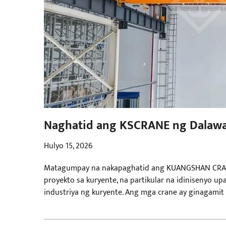
Naghatid ang KSCRANE ng Dalawa
isang Pambansang Proyekto ng En
Hulyo 15, 2026
Matagumpay na nakapaghatid ang KUANGSHAN CRAN
proyekto sa kuryente, na partikular na idinisenyo
industriya ng kuryente. Ang mga crane ay ginagami