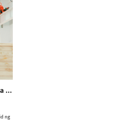
a sa
id ng