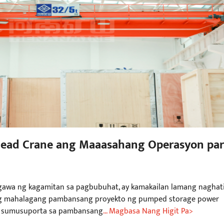
head Crane ang Maaasahang Operasyon par
awa ng kagamitan sa pagbubuhat, ay kamakailan lamang naghat
sang mahalagang pambansang proyekto ng pumped storage power
 na sumusuporta sa pambansang
... Magbasa Nang Higit Pa>