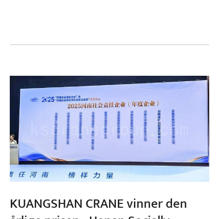
Prosjekter
Blogger
Nyheter
applikasjoner
Om oss
Kontakt oss
KUANGSHAN CRANE vinner den