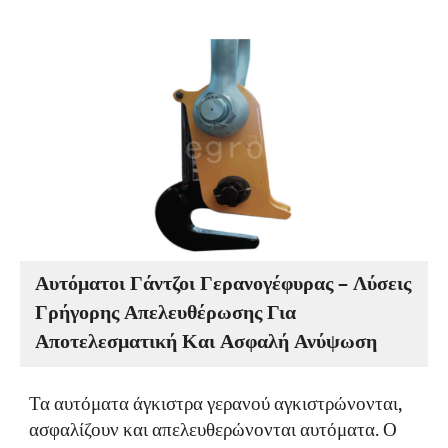
Το πλεονέκτημά του είναι ότι εάν μία από τις
χαλύβδινες πλάκες παρουσιάσει ρωγμή, αυτό δεν
θα επηρεάσει τη συνολική απόδοση του
πλαστικοποιημένου άγκιστρου, παρέχοντας έτσι
μεγαλύτερη ασφάλεια. Το πλαστικοποιημένο
άγκιστρο είναι πιο κατάλληλο για εξοπλισμό
ανύψωσης μεγάλης χωρητικότητας και
βιομηχανίες που αφορούν τηγμένα υλικά υψηλής
θερμοκρασίας.
Αυτόματοι Γάντζοι Γερανογέφυρας – Λύσεις
Γρήγορης Απελευθέρωσης Για
Αποτελεσματική Και Ασφαλή Ανύψωση
Τα αυτόματα άγκιστρα γερανού αγκιστρώνονται,
ασφαλίζουν και απελευθερώνονται αυτόματα. Ο