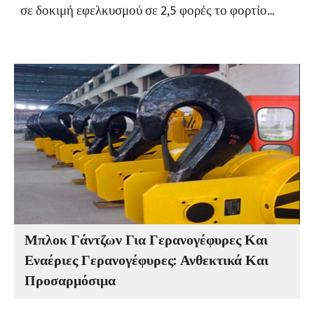
σε δοκιμή εφελκυσμού σε 2,5 φορές το φορτίο
λειτουργίας, με την αντοχή σε εφελκυσμό να είναι
τετραπλάσια του φορτίου λειτουργίας. Όλα τα
προϊόντα υποβάλλονται σε έλεγχο μαγνητικών
σωματιδίων.
Μπλοκ Γάντζων Για Γερανογέφυρες Και
Εναέριες Γερανογέφυρες: Ανθεκτικά Και
Προσαρμόσιμα