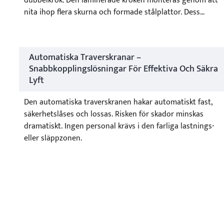
dubbelkrok. Den laminerade kroken monteras genom att
nita ihop flera skurna och formade stålplattor. Dess
fördel är att om en av stålplattorna utvecklar en spricka,
kommer det inte att påverka den laminerade krokens
totala prestanda, vilket ger högre säkerhet. Den
Automatiska Traverskranar –
laminerade kroken är mer lämplig för lyftutrustning med
Snabbkopplingslösningar För Effektiva Och Säkra
stor kapacitet och industrier som involverar smälta
Lyft
material med hög temperatur.
Den automatiska traverskranen hakar automatiskt fast,
säkerhetslåses och lossas. Risken för skador minskas
dramatiskt. Ingen personal krävs i den farliga lastnings-
eller släppzonen.