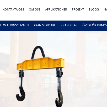
KONTAKTA OSS
OM OSS
APPLIKATIONER
PROJEKT
BLOGG
N
FT- OCH VINSCHVAGN
KRAN SPRIDARE
KRANDELAR
ÖVERFÖR KUND