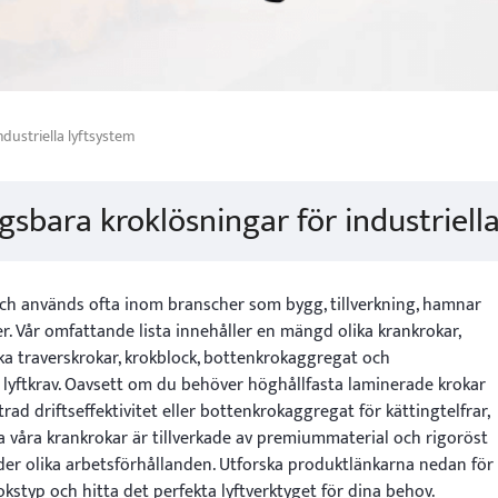
dustriella lyftsystem
sbara kroklösningar för industriell
och används ofta inom branscher som bygg, tillverkning, hamnar
er. Vår omfattande lista innehåller en mängd olika krankrokar,
ka traverskrokar, krokblock, bottenkrokaggregat och
ka lyftkrav. Oavsett om du behöver höghållfasta laminerade krokar
trad driftseffektivitet eller bottenkrokaggregat för kättingtelfrar,
lla våra krankrokar är tillverkade av premiummaterial och rigoröst
under olika arbetsförhållanden. Utforska produktlänkarna nedan för
kstyp och hitta det perfekta lyftverktyget för dina behov.