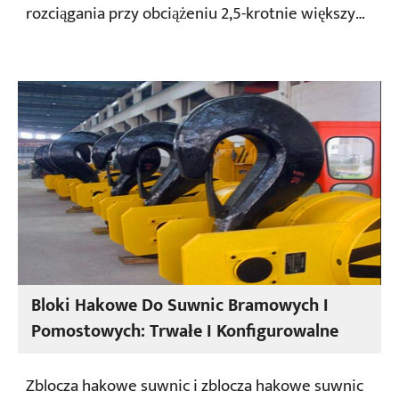
rozciągania przy obciążeniu 2,5-krotnie większym
od obciążenia roboczego, a jego wytrzymałość na
rozciąganie jest czterokrotnie większa od
obciążenia roboczego. Wszystkie produkty
poddawane są badaniu magnetyczno-
proszkowemu.
Bloki Hakowe Do Suwnic Bramowych I
Pomostowych: Trwałe I Konfigurowalne
Zblocza hakowe suwnic i zblocza hakowe suwnic