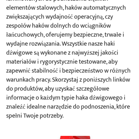
elementów stalowych, haków automatycznych
zwiększających wydajność operacyjną, czy
Projekty
Blogi
zespołów haków dolnych do wciągników
Aktualności
łańcuchowych, oferujemy bezpieczne, trwałe i
Aplikacje
wydajne rozwiązania. Wszystkie nasze haki
O nas
Skontaktuj się z nami
dźwigowe są wykonane z najwyższej jakości
materiałów i rygorystycznie testowane, aby
zapewnić stabilność i bezpieczeństwo w różnych
warunkach pracy. Skorzystaj z poniższych linków
do produktów, aby uzyskać szczegółowe
informacje o każdym typie haka dźwigowego i
znaleźć idealne narzędzie do podnoszenia, które
spełni Twoje potrzeby.