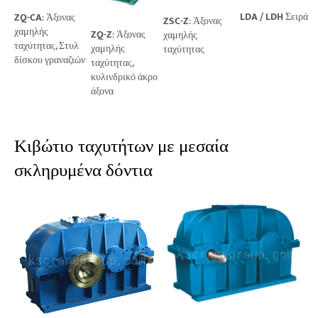
LDA / LDH
Σειρά
ZQ-CA
: Άξονας
ZSC-Z
: Άξονας
χαμηλής
ZQ-Z
: Άξονας
χαμηλής
ταχύτητας, Στυλ
χαμηλής
ταχύτητας
δίσκου γραναζιών
ταχύτητας,
κυλινδρικό άκρο
άξονα
Κιβώτιο ταχυτήτων με μεσαία
σκληρυμένα δόντια