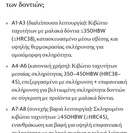
των δοντιών;
A1-A3 (διαλείπουσα λειτουργία): Κιβώτιο
ταχυτήτων με μαλακά δόντια ≤350HBW
(≤HRC38), κατασκευασμένο μέσω σβέσης και
υψηλής θερμοκρασίας σκλήρυνσης για
ομοιόμορφη σκληρότητα.
A4-A6 (κανονική χρήση): Κιβώτιο ταχυτήτων
μεσαίας σκληρότητας 350–450HBW (HRC38–
45), επεξεργασμένο με σκλήρυνση + επιφανειακή
σκλήρυνση για βελτιωμένη σκληρότητα δοντιών
σε σύγκριση με προϊόντα με μαλακά δόντια.
A7-A8 (συνεχής βαριά λειτουργία): Σκληρυμένο
κιβώτιο ταχυτήτων ≥450HBW (≥HRC45),
ενανθράκωση και βαφή για υψηλή επιφανειακή