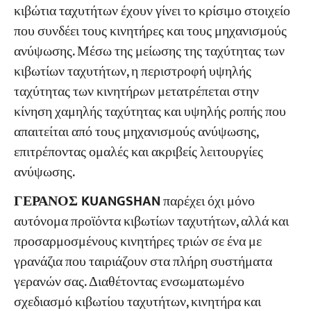
κιβώτια ταχυτήτων έχουν γίνει το κρίσιμο στοιχείο
που συνδέει τους κινητήρες και τους μηχανισμούς
Εργα
ανύψωσης. Μέσω της μείωσης της ταχύτητας των
Blogs
Νέα
κιβωτίων ταχυτήτων, η περιστροφή υψηλής
Εφαρμογές
ταχύτητας των κινητήρων μετατρέπεται στην
Σχετικά με εμάς
κίνηση χαμηλής ταχύτητας και υψηλής ροπής που
Επικοινωνήστε μαζί μας
απαιτείται από τους μηχανισμούς ανύψωσης,
επιτρέποντας ομαλές και ακριβείς λειτουργίες
ανύψωσης.
ΓΕΡΑΝΟΣ KUANGSHAN
παρέχει όχι μόνο
αυτόνομα προϊόντα κιβωτίων ταχυτήτων, αλλά και
προσαρμοσμένους κινητήρες τριών σε ένα με
γρανάζια που ταιριάζουν στα πλήρη συστήματα
γερανών σας. Διαθέτοντας ενσωματωμένο
σχεδιασμό κιβωτίου ταχυτήτων, κινητήρα και