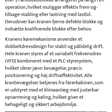
eller 21 anodekulblokke arrangeret på langs i én
operation, hvilket muliggør effektiv frem-og-
tilbage-stabling eller lastning med lastbil.
Projekter
Blogs
Derudover kan kranen fjerne defekte blokke og
Nyheder
indsætte kvalificerede blokke efter behov.
Ansøgninger
Om os
Kranens køremekanisme anvender et
Kontakt os
dobbeltdrevsdesign for stabil og pålidelig drift.
Hele kranen styres af et variabelt frekvensdrev
(VFD) kombineret med et PLC-styresystem,
hvilket sikrer jævn bevægelse, præcis
positionering og høj driftseffektivitet. Alle
kranbevægelser betjenes fra førerkabinen, som
er udstyret med et klimaanlæg med justerbar
opvarmning og køling, hvilket giver et
behageligt og sikkert arbejdsmiljø.