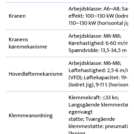
Arbejdsklasse: A6~A8; Saml
Kranen
effekt: 100~130 kW (lodret j
110~130 kW (horisontal jig)
Arbejdsklasse: M6-M8;
Kranens
Kørehastighed: 6-60 m/min 
køremekanisme
Spændvidde: 13,5-34,5 m
Arbejdsklasse: M6-M8;
Løftehastighed: 2,5-6 m/mi
Hovedløftemekanisme
(VFD); Løftekapacitet: 19-26
(lodret jig), 9-11 t (horisontal
Klemmekraft: ≤33 kn;
Langsgående klemmestøtte
egenvægt
Klemmeanordning
støtte; Tværgående
klemmestøtte: pneumatisk
låsning