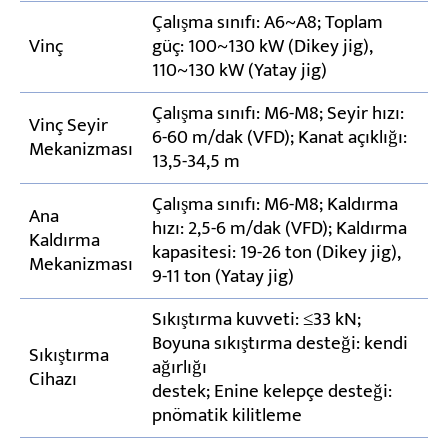
Çalışma sınıfı: A6~A8; Toplam
Vinç
güç: 100~130 kW (Dikey jig),
110~130 kW (Yatay jig)
Çalışma sınıfı: M6-M8; Seyir hızı:
Vinç Seyir
6-60 m/dak (VFD); Kanat açıklığı:
Mekanizması
13,5-34,5 m
Çalışma sınıfı: M6-M8; Kaldırma
Ana
hızı: 2,5-6 m/dak (VFD); Kaldırma
Kaldırma
kapasitesi: 19-26 ton (Dikey jig),
Mekanizması
9-11 ton (Yatay jig)
Sıkıştırma kuvveti: ≤33 kN;
Boyuna sıkıştırma desteği: kendi
Sıkıştırma
ağırlığı
Cihazı
destek; Enine kelepçe desteği:
pnömatik kilitleme