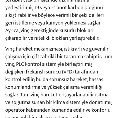
tertibatı, tek bir işlemde uzunlamasına
yerleştirilmiş 19 veya 21 anot karbon bloğunu
sıkıştırabilir ve böylece verimli bir şekilde ileri
Projeler
Bloglar
geri istifleme veya kamyon yüklemesi sağlar.
Haberler
Ayrıca, vinç gerektiğinde kusurlu blokları
Uygulamalar
Hakkımızda
çıkarabilir ve nitelikli blokları yerleştirebilir.
Bize Ulaşın
Vinç hareket mekanizması, istikrarlı ve güvenilir
çalışma için çift tahrikli bir tasarıma sahiptir. Tüm
vinç, PLC kontrol sistemiyle birleştirilmiş
değişken frekanslı sürücü (VFD) tarafından
kontrol edilir; bu da sorunsuz hareket, hassas
konumlandırma ve yüksek çalışma verimliliği
sağlar. Tüm vinç hareketleri, ayarlanabilir ısıtma
ve soğutma sunan bir klima sistemiyle donatılmış
operatör kabininden kumanda edilir ve konforlu
ve güvenli bir çalışma ortamı sağlar.