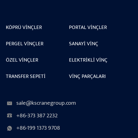
KÖPRÜ VINÇLER
PORTAL VINÇLER
PERGEL VINÇLER
SANAYI VINÇ
ÖZEL VINÇLER
ELEKTRIKLI VINÇ
TRANSFER SEPETI
VINÇ PARÇALARI
sale@kscranegroup.com
+86-373 387 2232
+86-199 1373 9708