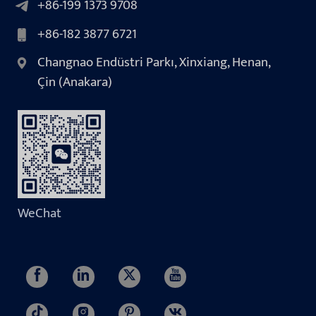
+86-199 1373 9708
+86-182 3877 6721
Changnao Endüstri Parkı, Xinxiang, Henan,
Çin (Anakara)
WeChat