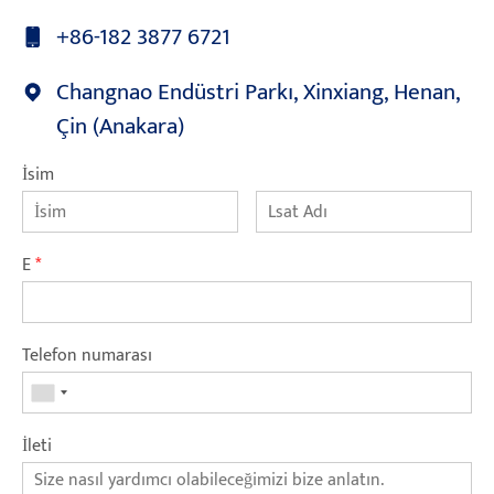
+86-182 3877 6721
Changnao Endüstri Parkı, Xinxiang, Henan,
Çin (Anakara)
İsim
E
*
Telefon numarası
İleti