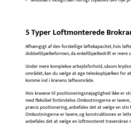
Modulært design, kan hurtigt tilpasses den nye pr
5 Typer Loftmonterede Brokra
Afhængigt af den forskellige løftekapacitet, hvis løft
dobbeltbjælkeformen, da enkeltbjælkedrift er mere s
Under mere komplekse arbejdsforhold, såsom krydsnin
området, kan du vælge at øge teleskopbjælken for at
komme ind i kranens løfteområde.
Hvis kravene til positioneringsnøjagtighed ikke er s
med fleksibel forbindelse. Omkostningerne er lavere, k
præcis positionering, anbefales det at vælge en stiv
Omkostningerne er lavere, og konstruktionen er lette
anbefales det at vælge en loftmonteret traverskran m