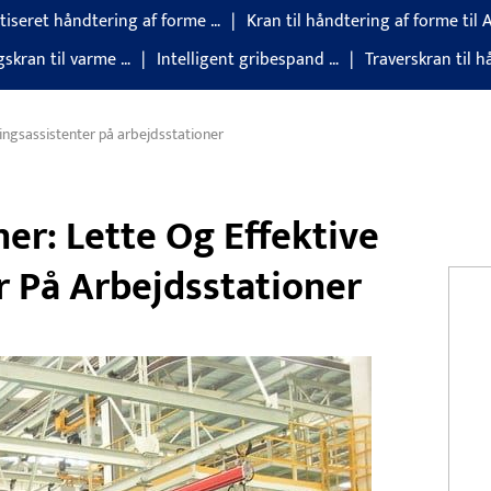
iseret håndtering af forme …
Kran til håndtering af forme til 
gskran til varme …
Intelligent gribespand …
Traverskran til 
ngsassistenter på arbejdsstationer
er: Lette Og Effektive
r På Arbejdsstationer