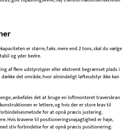
oces, god tilpasningsevne, høj transformationseffektivitet
ner
ekapaciteten er større, f.eks. mere end 2 tons, skal du vælge
tabil og yder bedre.
g af flere udstyrstyper eller ekstremt begrænset plads i
 dække det område, hvor almindeligt løfteudstyr ikke kan
trenge, anbefales det at bruge en loftmonteret traverskran
onstruktionen er lettere, og hvis der er store krav til
 forbindelsesmetode for at opnå præcis justering.
re. Hvis kravene til positioneringsnøjagtighed er høje,
ed stiv forbindelse for at opnå præcis positionering.