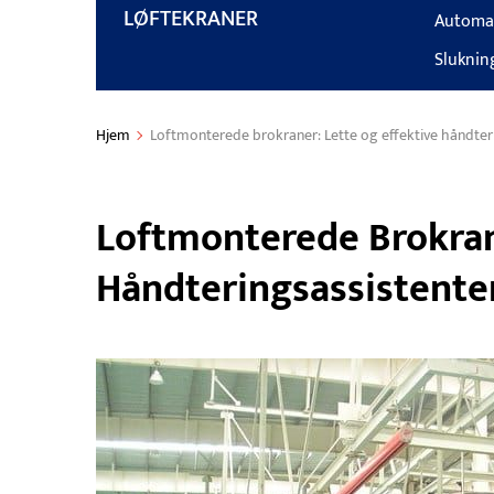
LØFTEKRANER
Automat
Sluknin
Hjem
Loftmonterede brokraner: Lette og effektive håndteri
Loftmonterede Brokran
Håndteringsassistente