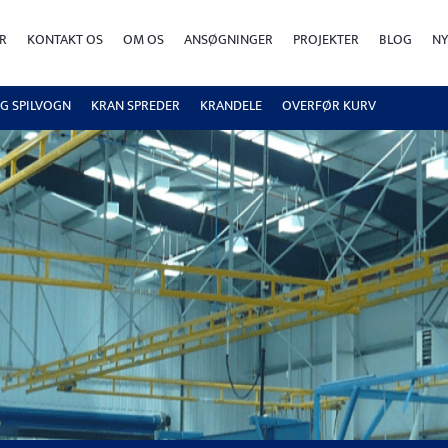
R
KONTAKT OS
OM OS
ANSØGNINGER
PROJEKTER
BLOG
NY
OG SPILVOGN
KRAN SPREDER
KRANDELE
OVERFØR KURV