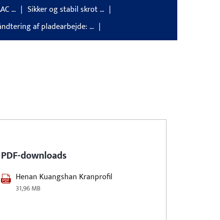
AAC …
Sikker og stabil skrot …
håndtering af pladearbejde: …
PDF-downloads
Henan Kuangshan Kranprofil
31,96 MB