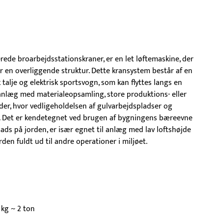
de broarbejdsstationskraner, er en let løftemaskine, der
er en overliggende struktur. Dette kransystem består af en
talje og elektrisk sportsvogn, som kan flyttes langs en
anlæg med materialeopsamling, store produktions- eller
er, hvor vedligeholdelsen af gulvarbejdspladser og
s. Det er kendetegnet ved brugen af bygningens bæreevne
plads på jorden, er især egnet til anlæg med lav loftshøjde
en fuldt ud til andre operationer i miljøet.
kg ~ 2 ton