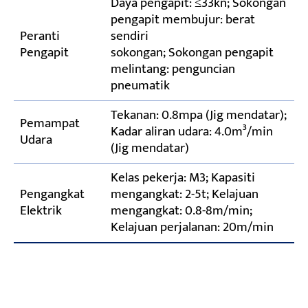
Daya pengapit: ≤33kn; Sokongan
pengapit membujur: berat
Peranti
sendiri
Pengapit
sokongan; Sokongan pengapit
melintang: penguncian
pneumatik
Tekanan: 0.8mpa (Jig mendatar);
Pemampat
Kadar aliran udara: 4.0m³/min
Udara
(Jig mendatar)
Kelas pekerja: M3; Kapasiti
Pengangkat
mengangkat: 2-5t; Kelajuan
Elektrik
mengangkat: 0.8-8m/min;
Kelajuan perjalanan: 20m/min