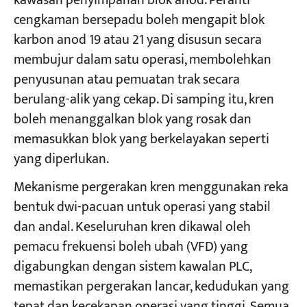
kawasan penyimpanan blok anod. Peranti
cengkaman bersepadu boleh mengapit blok
karbon anod 19 atau 21 yang disusun secara
Projek
Blog
membujur dalam satu operasi, membolehkan
Berita
penyusunan atau pemuatan trak secara
Permohonan
Tentang kita
berulang-alik yang cekap. Di samping itu, kren
Hubungi Kami
boleh menanggalkan blok yang rosak dan
memasukkan blok yang berkelayakan seperti
yang diperlukan.
Mekanisme pergerakan kren menggunakan reka
bentuk dwi-pacuan untuk operasi yang stabil
dan andal. Keseluruhan kren dikawal oleh
pemacu frekuensi boleh ubah (VFD) yang
digabungkan dengan sistem kawalan PLC,
memastikan pergerakan lancar, kedudukan yang
tepat dan kecekapan operasi yang tinggi. Semua