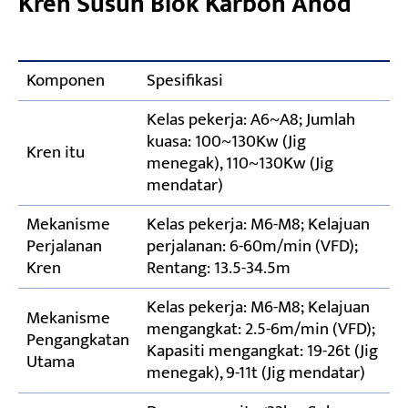
Kren Susun Blok Karbon Anod
Komponen
Spesifikasi
Kelas pekerja: A6~A8; Jumlah
kuasa: 100~130Kw (Jig
Kren itu
menegak), 110~130Kw (Jig
mendatar)
Mekanisme
Kelas pekerja: M6-M8; Kelajuan
Perjalanan
perjalanan: 6-60m/min (VFD);
Kren
Rentang: 13.5-34.5m
Kelas pekerja: M6-M8; Kelajuan
Mekanisme
mengangkat: 2.5-6m/min (VFD);
Pengangkatan
Kapasiti mengangkat: 19-26t (Jig
Utama
menegak), 9-11t (Jig mendatar)