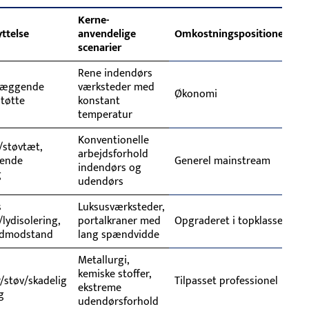
Kerne-
ttelse
anvendelige
Omkostningspositionering
scenarier
Rene indendørs
læggende
værksteder med
Økonomi
støtte
konstant
temperatur
Konventionelle
/støvtæt,
arbejdsforhold
ende
Generel mainstream
indendørs og
g
udendørs
s
Luksusværksteder,
/lydisolering,
portalkraner med
Opgraderet i topklasse
indmodstand
lang spændvidde
Metallurgi,
kemiske stoffer,
/støv/skadelig
Tilpasset professionel
ekstreme
g
udendørsforhold