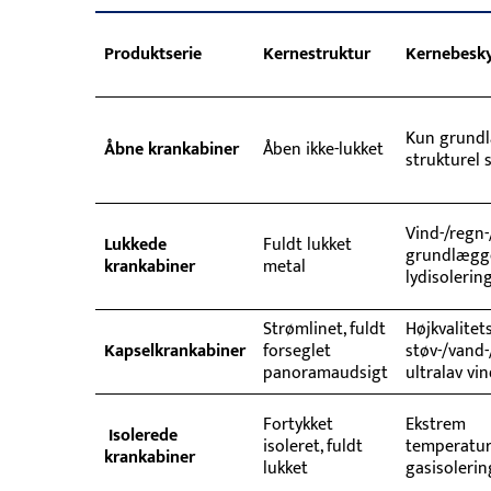
Produktserie
Kernestruktur
Kernebesky
Kun grund
Åbne krankabiner
Åben ikke-lukket
strukturel 
Vind-/regn-
Lukkede
Fuldt lukket
grundlægg
krankabiner
metal
lydisolerin
Strømlinet, fuldt
Højkvalitet
Kapselkrankabiner
forseglet
støv-/vand-
panoramaudsigt
ultralav v
Fortykket
Ekstrem
Isolerede
isoleret, fuldt
temperatur
krankabiner
lukket
gasisolerin