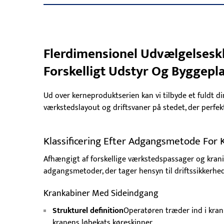
Flerdimensionel Udvælgelseskla
Forskelligt Udstyr Og Byggepl
Ud over kerneproduktserien kan vi tilbyde et fuldt dim
værkstedslayout og driftsvaner på stedet, der perfekt
Klassificering Efter Adgangsmetode For 
Afhængigt af forskellige værkstedspassager og kranin
adgangsmetoder, der tager hensyn til driftssikkerh
Krankabiner Med Sideindgang
Strukturel definition
Operatøren træder ind i krank
kranens løbekats køreskinner.