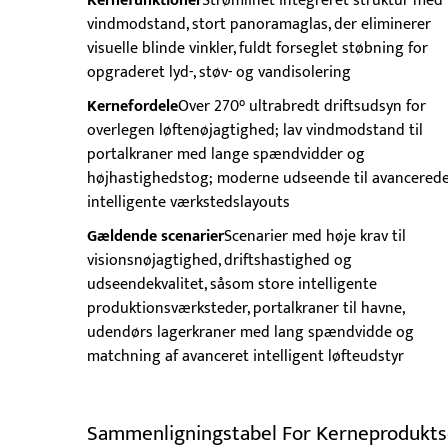
Kernefunktioner
Strømlinet integreret struktur med 
vindmodstand, stort panoramaglas, der eliminerer
visuelle blinde vinkler, fuldt forseglet støbning for
opgraderet lyd-, støv- og vandisolering
Kernefordele
Over 270° ultrabredt driftsudsyn for
overlegen løftenøjagtighed; lav vindmodstand til
portalkraner med lange spændvidder og
højhastighedstog; moderne udseende til avancered
intelligente værkstedslayouts
Gældende scenarier
Scenarier med høje krav til
visionsnøjagtighed, driftshastighed og
udseendekvalitet, såsom store intelligente
produktionsværksteder, portalkraner til havne,
udendørs lagerkraner med lang spændvidde og
matchning af avanceret intelligent løfteudstyr
Sammenligningstabel For Kerneprodukt