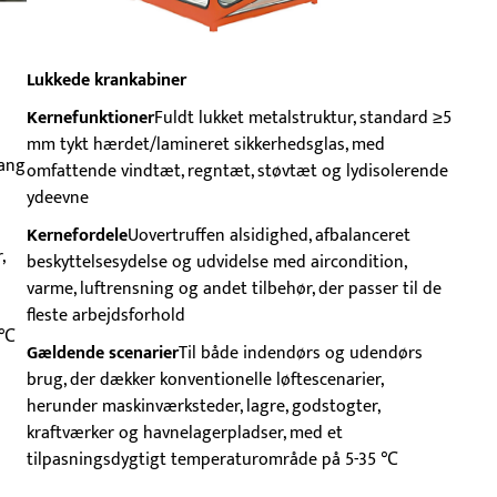
Lukkede krankabiner
Kernefunktioner
Fuldt lukket metalstruktur, standard ≥5
mm tykt hærdet/lamineret sikkerhedsglas, med
gang
omfattende vindtæt, regntæt, støvtæt og lydisolerende
ydeevne
Kernefordele
Uovertruffen alsidighed, afbalanceret
,
beskyttelsesydelse og udvidelse med aircondition,
varme, luftrensning og andet tilbehør, der passer til de
fleste arbejdsforhold
 ℃
Gældende scenarier
Til både indendørs og udendørs
brug, der dækker konventionelle løftescenarier,
herunder maskinværksteder, lagre, godstogter,
kraftværker og havnelagerpladser, med et
tilpasningsdygtigt temperaturområde på 5-35 ℃