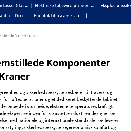
rkasse: Glat …
Elektriske taljewireføringer: …
Eksplosionssikk
ranhjul: Den …
Hjulblok til traverskran …
cisionsløft med kraner
remstillede Komponenter
 Kraner
yreenhed og sikkerhedsbeskyttelsesbærer til travers- og
for løfteoperationer og et dedikeret beskyttende kabinet
der arbejde i stor højde, ekstreme temperaturer, kraftigt
de ekspertise inden for kranstøtteindustrien designer og
melse med nationale og internationale standarder og leverer
ionsstyring, sikkerhedsbeskyttelse, ergonomisk komfort og