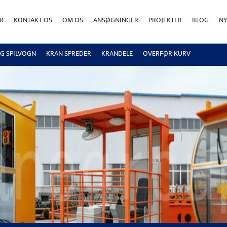
R
KONTAKT OS
OM OS
ANSØGNINGER
PROJEKTER
BLOG
NY
OG SPILVOGN
KRAN SPREDER
KRANDELE
OVERFØR KURV