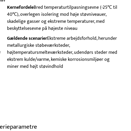
lav
Kernefordele
Bred temperaturtilpasningsevne (-25℃ til
40℃), overlegen isolering mod høje støvniveauer,
skadelige gasser og ekstreme temperaturer, med
beskyttelsesevne på højeste niveau
Gældende scenarier
Ekstreme arbejdsforhold, herunder
metallurgiske støbeværksteder,
e
højtemperatursmelteværksteder, udendørs steder med
ekstrem kulde/varme, kemiske korrosionsmiljøer og
miner med højt støvindhold
serieparametre