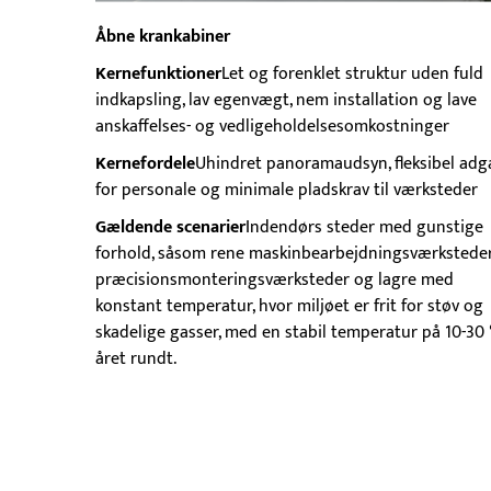
Åbne krankabiner
Kernefunktioner
Let og forenklet struktur uden fuld
indkapsling, lav egenvægt, nem installation og lave
anskaffelses- og vedligeholdelsesomkostninger
Kernefordele
Uhindret panoramaudsyn, fleksibel ad
for personale og minimale pladskrav til værksteder
Gældende scenarier
Indendørs steder med gunstige
forhold, såsom rene maskinbearbejdningsværksteder
præcisionsmonteringsværksteder og lagre med
konstant temperatur, hvor miljøet er frit for støv og
skadelige gasser, med en stabil temperatur på 10-30
året rundt.