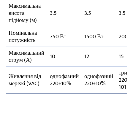
Максимальна
висота
3.5
3.5
3.5
підйому (м)
Номінальна
750 Вт
1500 Вт
2000
потужність
Максимальний
10
12
15
струм (А)
триф
Живлення від
однофазний
однофазний
220 В
мережі (VAC)
220±10%
220±10%
101 Т