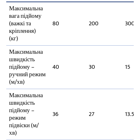
Максимальна
вага підйому
(важкі та
80
200
300
кріплення)
(кг)
Максимальна
швидкість
підйому –
40
30
15
ручний режим
(м/хв)
Максимальна
швидкість
підйому –
36
27
13.5
режим
підвіски (м/
хв)