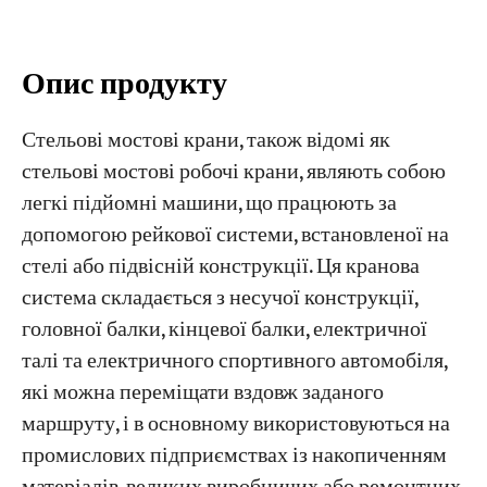
Проекти
Опис продукту
Блоги
Новини
Програми
Стельові мостові крани, також відомі як
Про нас
стельові мостові робочі крани, являють собою
Зв'яжіться з нами
легкі підйомні машини, що працюють за
допомогою рейкової системи, встановленої на
стелі або підвісній конструкції. Ця кранова
система складається з несучої конструкції,
головної балки, кінцевої балки, електричної
талі та електричного спортивного автомобіля,
які можна переміщати вздовж заданого
маршруту, і в основному використовуються на
промислових підприємствах із накопиченням