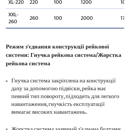
XL-220
220
100
1200
10
XXL-
260
100
2000
17.5
260
Режим з'єднання конструкції рейкової
системи: Гнучка рейкова система/Жорстка
рейкова система
Гнучка система закріплена на конструкції
даху за допомогою підвіски, рейка має
певний тип повороту, підходить для легкого
навантаження, гнучкість експлуатації
вимагає високих навантажень.
Жорстка система зазвичай з'єднана болтами.