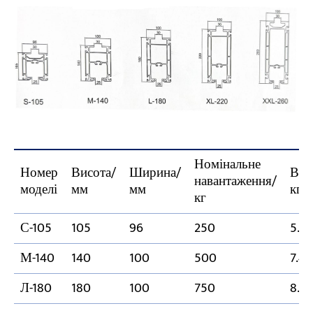
Номінальне
Номер
Висота/
Ширина/
Ваг
навантаження/
моделі
мм
мм
кг/
кг
С-105
105
96
250
5.4
М-140
140
100
500
7.4
Л-180
180
100
750
8.5