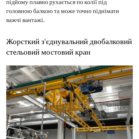
підйому плавно рухається по колії під
головною балкою та може точно піднімати
важчі вантажі.
Жорсткий з'єднувальний двобалковий
стельовий мостовий кран