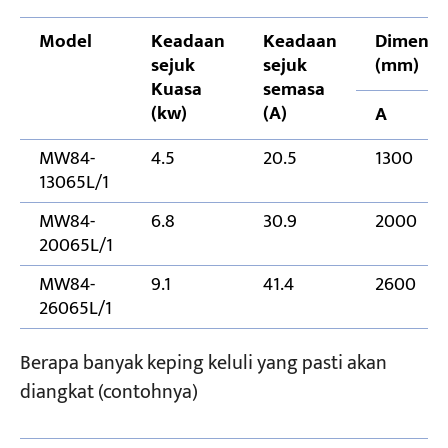
Model
Keadaan
Keadaan
Dimensi
sejuk
sejuk
(mm)
Kuasa
semasa
(kw)
(A)
A
MW84-
4.5
20.5
1300
13065L/1
MW84-
6.8
30.9
2000
20065L/1
MW84-
9.1
41.4
2600
26065L/1
Berapa banyak keping keluli yang pasti akan
diangkat (contohnya)