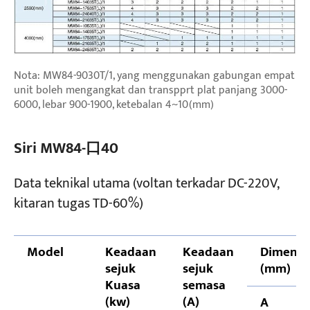
Nota: MW84-9030T/1, yang menggunakan gabungan empat
unit boleh mengangkat dan transpprt plat panjang 3000-
6000, lebar 900-1900, ketebalan 4~10(mm)
Siri MW84-口40
Data teknikal utama (voltan terkadar DC-220V,
kitaran tugas TD-60%)
Model
Keadaan
Keadaan
Dimensi
sejuk
sejuk
(mm)
Kuasa
semasa
(kw)
(A)
A