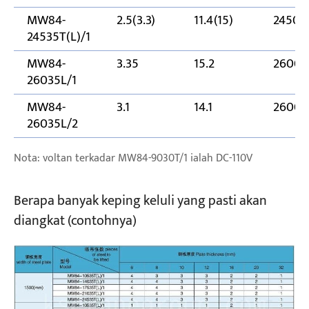
MW84-
2.5(3.3)
11.4(15)
2450
24535T(L)/1
MW84-
3.35
15.2
2600
26035L/1
MW84-
3.1
14.1
2600
26035L/2
Nota: voltan terkadar MW84-9030T/1 ialah DC-110V
Berapa banyak keping keluli yang pasti akan
diangkat (contohnya)