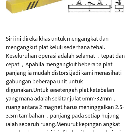
Projek
Blog
Berita
Permohonan
Siri ini direka khas untuk mengangkat dan
Tentang kita
mengangkut plat keluli sederhana tebal.
Hubungi Kami
Keseluruhan operasi adalah selamat，tepat dan
cepat，Apabila mengangkut beberapa plat
panjang ia mudah distorsi.jadi kami menasihati
gabungan beberapa unit untuk
digunakan.Untuk sesetengah plat ketebalan
yang mana adalah sekitar julat 6mm-32mm，
ruang antara 2 magnet harus meninggalkan 2.5-
3.5m tambahan，panjang pada setiap hujung
ialah separuh ruang.Menurut kepingan angkat