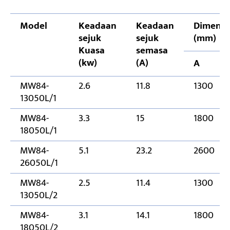
Model
Keadaan
Keadaan
Dimensi
sejuk
sejuk
(mm)
Kuasa
semasa
(kw)
(A)
A
MW84-
2.6
11.8
1300
13050L/1
MW84-
3.3
15
1800
18050L/1
MW84-
5.1
23.2
2600
26050L/1
MW84-
2.5
11.4
1300
13050L/2
MW84-
3.1
14.1
1800
18050L/2