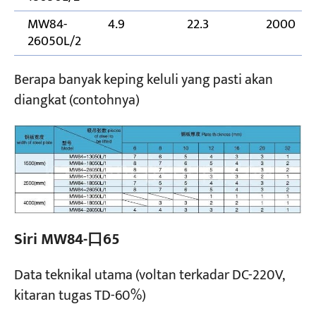
MW84-
4.9
22.3
2000
26050L/2
Berapa banyak keping keluli yang pasti akan
diangkat (contohnya)
Siri MW84-口65
Data teknikal utama (voltan terkadar DC-220V,
kitaran tugas TD-60%)