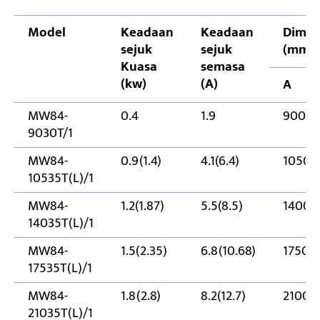
Model
Keadaan
Keadaan
Dimen
sejuk
sejuk
(mm)
Kuasa
semasa
(kw)
(A)
A
MW84-
0.4
1.9
900
9030T/1
MW84-
0.9(1.4)
4.1(6.4)
1050
10535T(L)/1
MW84-
1.2(1.87)
5.5(8.5)
1400
14035T(L)/1
MW84-
1.5(2.35)
6.8(10.68)
1750
17535T(L)/1
MW84-
1.8(2.8)
8.2(12.7)
2100
21035T(L)/1