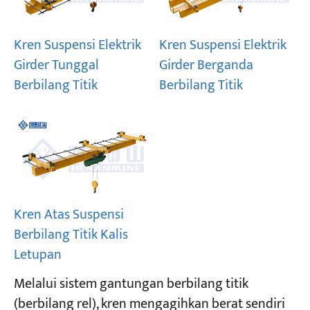
Projek
Kren Suspensi Elektrik
Kren Suspensi Elektrik
Blog
Girder Tunggal
Girder Berganda
Berita
Permohonan
Berbilang Titik
Berbilang Titik
Tentang kita
Hubungi Kami
Kren Atas Suspensi
Berbilang Titik Kalis
Letupan
Melalui sistem gantungan berbilang titik
(berbilang rel), kren mengagihkan berat sendiri