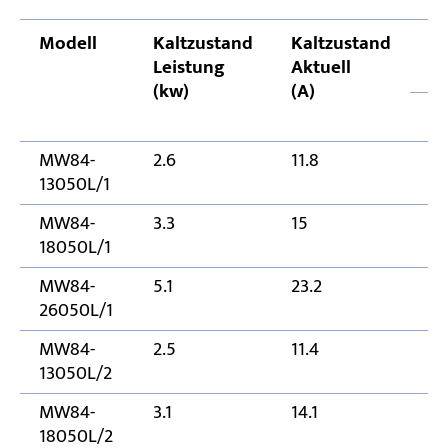
Modell
Kaltzustand
Kaltzustand
G
Leistung
Aktuell
(
(kw)
(A)
A
MW84-
2.6
11.8
13
13050L/1
MW84-
3.3
15
1
18050L/1
MW84-
5.1
23.2
2
26050L/1
MW84-
2.5
11.4
13
13050L/2
MW84-
3.1
14.1
1
18050L/2