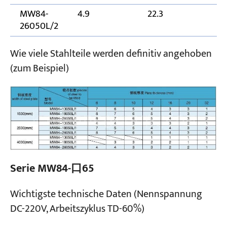
MW84-
4.9
22.3
2
26050L/2
Wie viele Stahlteile werden definitiv angehoben
(zum Beispiel)
Serie MW84-口65
Wichtigste technische Daten (Nennspannung
DC-220V, Arbeitszyklus TD-60%)