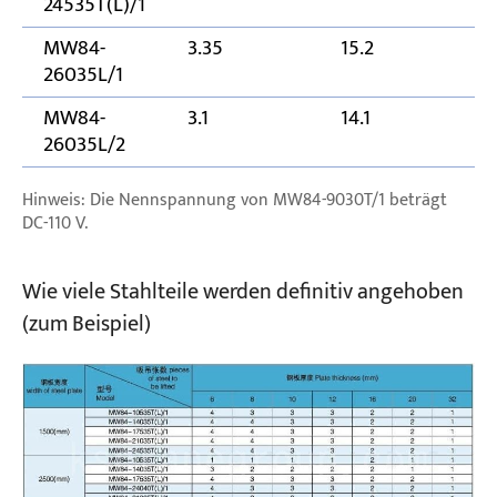
24535T(L)/1
MW84-
3.35
15.2
26035L/1
MW84-
3.1
14.1
26035L/2
Hinweis: Die Nennspannung von MW84-9030T/1 beträgt
DC-110 V.
Wie viele Stahlteile werden definitiv angehoben
(zum Beispiel)