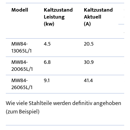
Modell
Kaltzustand
Kaltzustand
Ge
Leistung
Aktuell
(
(kw)
(A)
A
MW84-
4.5
20.5
13
13065L/1
MW84-
6.8
30.9
20
20065L/1
MW84-
9.1
41.4
26
26065L/1
Wie viele Stahlteile werden definitiv angehoben
(zum Beispiel)