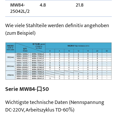
MW84-
4.8
21.8
25
25042L/2
Wie viele Stahlteile werden definitiv angehoben
(zum Beispiel)
Serie MW84-口50
Wichtigste technische Daten (Nennspannung
DC-220V, Arbeitszyklus TD-60%)