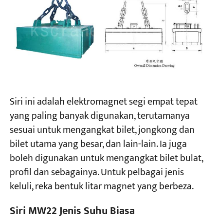
Projek
Blog
Berita
Permohonan
Tentang kita
Hubungi Kami
Siri ini adalah elektromagnet segi empat tepat
yang paling banyak digunakan, terutamanya
sesuai untuk mengangkat bilet, jongkong dan
bilet utama yang besar, dan lain-lain. Ia juga
boleh digunakan untuk mengangkat bilet bulat,
profil dan sebagainya. Untuk pelbagai jenis
keluli, reka bentuk litar magnet yang berbeza.
Siri MW22 Jenis Suhu Biasa