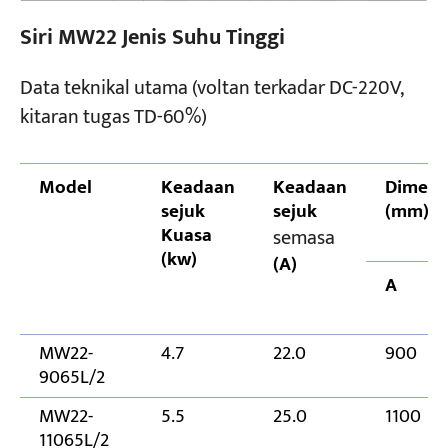
Siri MW22 Jenis Suhu Tinggi
Data teknikal utama (voltan terkadar DC-220V,
kitaran tugas TD-60%)
Model
Keadaan
Keadaan
Dimens
sejuk
sejuk
(mm)
Kuasa
semasa
(kw)
(A)
A
MW22-
4.7
22.0
900
9065L/2
MW22-
5.5
25.0
1100
11065L/2