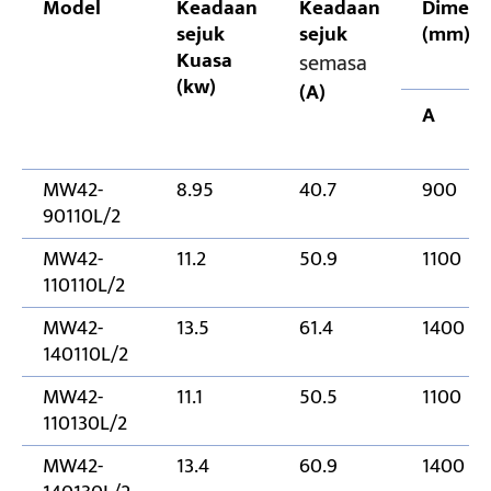
Model
Keadaan
Keadaan
Dimens
sejuk
sejuk
(mm)
Kuasa
semasa
(kw)
(A)
A
MW42-
8.95
40.7
900
90110L/2
MW42-
11.2
50.9
1100
110110L/2
MW42-
13.5
61.4
1400
140110L/2
MW42-
11.1
50.5
1100
110130L/2
MW42-
13.4
60.9
1400