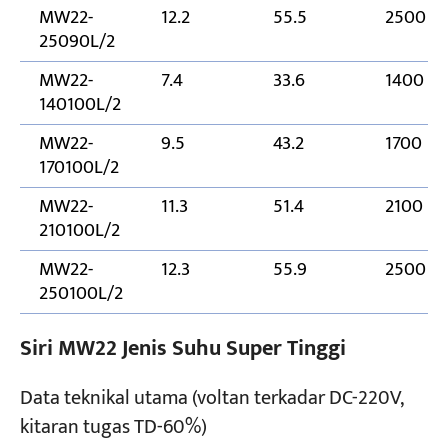
MW22-
12.2
55.5
2500
25090L/2
MW22-
7.4
33.6
1400
140100L/2
MW22-
9.5
43.2
1700
170100L/2
MW22-
11.3
51.4
2100
210100L/2
MW22-
12.3
55.9
2500
250100L/2
Siri MW22 Jenis Suhu Super Tinggi
Data teknikal utama (voltan terkadar DC-220V,
kitaran tugas TD-60%)