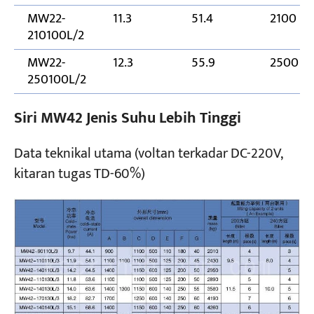
MW22-
11.3
51.4
2100
210100L/2
MW22-
12.3
55.9
2500
250100L/2
Siri MW42 Jenis Suhu Lebih Tinggi
Data teknikal utama (voltan terkadar DC-220V,
kitaran tugas TD-60%)