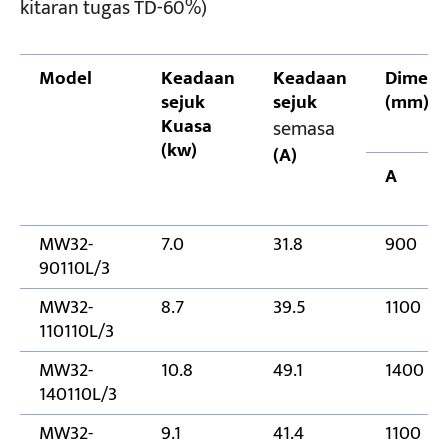
kitaran tugas TD-60%)
Model
Keadaan
Keadaan
Dimens
sejuk
sejuk
(mm)
Kuasa
semasa
(kw)
(A)
A
MW32-
7.0
31.8
900
90110L/3
MW32-
8.7
39.5
1100
110110L/3
MW32-
10.8
49.1
1400
140110L/3
MW32-
9.1
41.4
1100