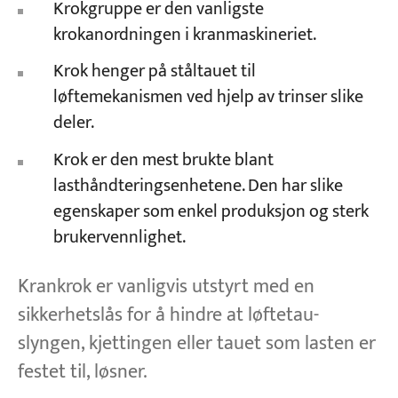
Krokgruppe er den vanligste
krokanordningen i kranmaskineriet.
Prosjekter
Krok henger på ståltauet til
Blogger
Nyheter
løftemekanismen ved hjelp av trinser slike
applikasjoner
deler.
Om oss
Kontakt oss
Krok er den mest brukte blant
lasthåndteringsenhetene. Den har slike
egenskaper som enkel produksjon og sterk
brukervennlighet.
Krankrok er vanligvis utstyrt med en
sikkerhetslås for å hindre at løftetau-
slyngen, kjettingen eller tauet som lasten er
festet til, løsner.