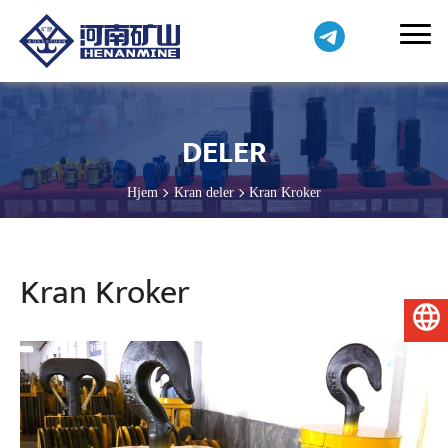
DELER
Hjem
Kran deler
Kran Kroker
Kran Kroker
Norsk