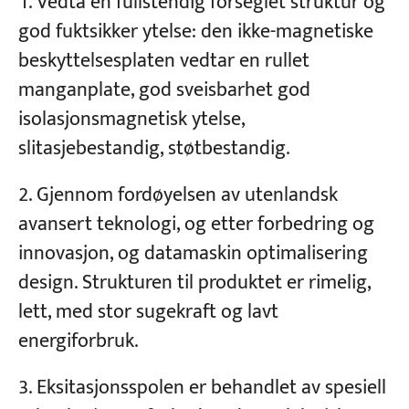
Vedta en fullstendig forseglet struktur og
god fuktsikker ytelse: den ikke-magnetiske
Prosjekter
beskyttelsesplaten vedtar en rullet
Blogger
manganplate, god sveisbarhet god
Nyheter
applikasjoner
isolasjonsmagnetisk ytelse,
Om oss
slitasjebestandig, støtbestandig.
Kontakt oss
Gjennom fordøyelsen av utenlandsk
avansert teknologi, og etter forbedring og
innovasjon, og datamaskin optimalisering
design. Strukturen til produktet er rimelig,
lett, med stor sugekraft og lavt
energiforbruk.
Eksitasjonsspolen er behandlet av spesiell