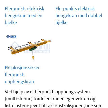
Flerpunkts elektrisk
Flerpunkts elektrisk
Prosjekter
hengekran med én
hengekran med dobbel
Blogger
bjelke
bjelke
Nyheter
applikasjoner
Om oss
Kontakt oss
Eksplosjonssikker
flerpunkts
opphengskran
Ved hjelp av et flerpunktsopphengssystem
(multi-skinne) fordeler kranen egenvekten og
løftelastene jevnt til takkonstruksjonen, noe som