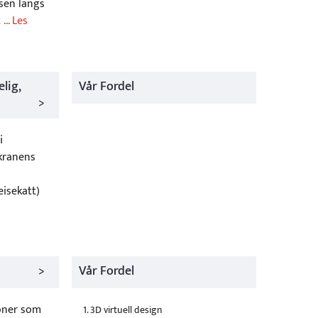
lsen langs
t
... Les
lig,
Vår Fordel
>
i
 kranens
eisekatt)
>
Vår Fordel
joner som
1. 3D virtuell design