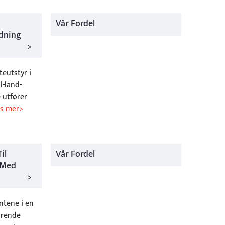
Vår Fordel
edning
>
teutstyr i
l-land-
 utfører
Les mer>
il
Vår Fordel
 Med
>
ntene i en
ørende