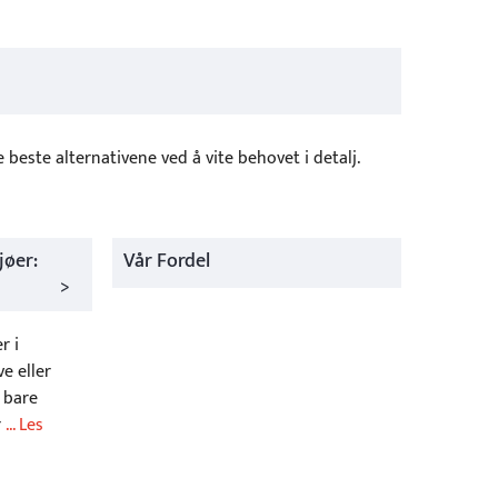
 beste alternativene ved å vite behovet i detalj.
jøer:
Vår Fordel
>
r i
e eller
e bare
r
... Les