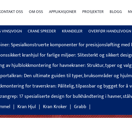
KONTAKT OSS
OM OSS
APPLIKASJONER
PROSJEKTER
BLOGG
N
kasse: Jevn girkasse, høy lastekapasitet, kompatibel med flere me
G VINSJVOGN
CRANE SPREDER
KRANDELER
OVERFØR HANDLEVOGN
ske heisetrådføringer: Flerkonfigurasjons anti-flokeanordning
iner: Spesialkonstruerte komponenter for presisjonsløfting med 
onssikkert kranhjul for farlige miljøer: Slitesterkt og sikkert desig
ing av hjulblokkmontering for havnekraner: Struktur, typer og val
r portalkran: Den ultimate guiden til typer, bruksområder og hjul
kmontering for traverskran: Pålitelig, tilpassbar og bygget for å v
rangrep: 17 spesialiserte design for bulkhåndtering i havner, stål
ommel
Kran Hjul
Kran Kroker
Grabb