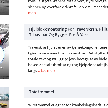
rolle i å støtte kranens totale vekt, styre bevege
skinnen og overføre drivkraft. Selv om utseende
mer>
Hjulblokkmontering For Traverskran: Pålite
Tilpassbar Og Bygget For Å Vare
Traverskranhjulet er en av kjernekomponentene 
kjøremekanismen til en traverskran. Det støtter
totale vekt og muliggjør jevn bevegelse av både
hovedløpekatt (brokjøring) og hjelpeløpekatt (h
langs
... Les mer>
Trådtrommel
Wiretrommel er egnet for kranheisingsinstitus