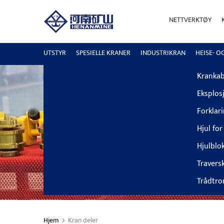
NETTVERKTØY
DELER
Krangir
UTSTYR
SPESIELLE KRANER
INDUSTRIKRAN
HEISE- O
Elektri
Krankab
Eksplosj
Forklar
Hjul fo
Hjulblok
Traversk
Trådtr
Hjem
Kran deler