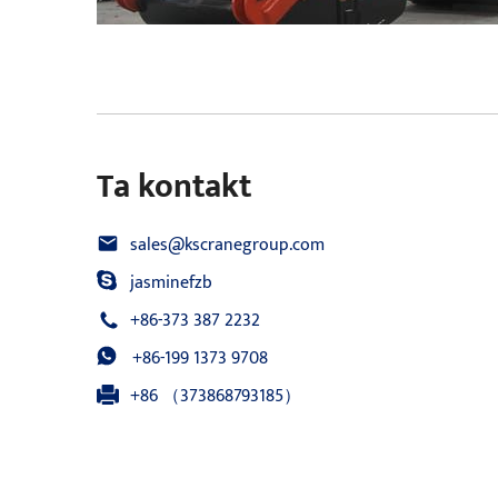
Ta kontakt
sales@kscranegroup.com
jasminefzb
+86-373 387 2232
+86-199 1373 9708
+86 （373868793185）