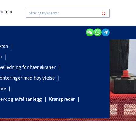
YHETER
kanismer
kran
n
gveiledning for havnekraner
monteringer med høy ytelse
are
verk og avfallsanlegg
Kranspreder