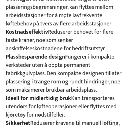
plasseringsbegrensninger, kan flyttes mellom
arbeidsstasjoner for å møte lavfrekvente
løftebehov på tvers av flere arbeidsstasjoner
Kostnadseffektiv
Reduserer behovet for flere
faste kraner, noe som senker
anskaffelseskostnadene for bedriftsutstyr
Plassbesparende design
Fungerer i kompakte
verksteder uten å oppta permanent
fabrikkgulvplass. Den kompakte designen tillater
plassering i trange rom og rundt hindringer, noe
som maksimerer brukbar arbeidsplass.
Ideell for midlertidig bruk
Kan transporteres
utendørs for løfteoperasjoner eller flyttes med
kjøretøy for nødstilfeller.
Sikkerhet
Reduserer kravene til manuell løfting,