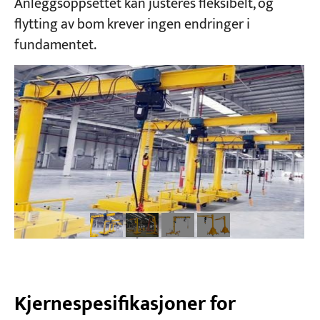
Anleggsoppsettet kan justeres fleksibelt, og
flytting av bom krever ingen endringer i
Prosjekter
fundamentet.
Blogger
Nyheter
applikasjoner
Om oss
Kontakt oss
Kjernespesifikasjoner for