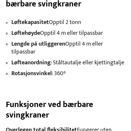
bærbare svingkraner
Løftekapasitet
Opptil 2 tonn
Løftehøyde
Opptil 4 m eller tilpassbar
Lengde på utliggeren
Opptil 4 m eller
tilpassbar
Løfteanordning
: Ståltautalje eller kjettingtalje
Rotasjonsvinkel
: 360°
Funksjoner ved bærbare
svingkraner
Overlegen total fleksibilitet
Fungerer uten