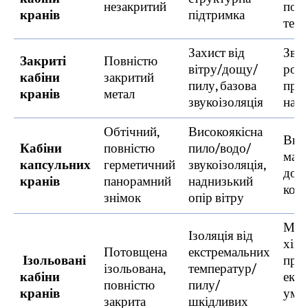
незакритий
пос
кранів
підтримка
тем
Захист від
Зви
Закриті
Повністю
вітру/дощу/
робо
кабіни
закритий
пилу, базова
прим
кранів
метал
звукоізоляція
на в
Обтічний,
Високоякісна
Висо
Кабіни
повністю
пило/водо/
майс
капсульних
герметичний
звукоізоляція,
дов
кранів
панорамний
наднизький
козл
знімок
опір вітру
Мета
Ізоляція від
хімі
Потовщена
екстремальних
Ізольовані
пром
ізольована,
температур/
кабіни
екст
повністю
пилу/
кранів
умо
закрита
шкідливих