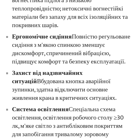
вогнестійка підлога з низькою
теплопровідністю; нетоксичні вогнестійкі
матеріали без запаху для всіх ізоляційних та
покривних шарів.
Ергономічне сидіння
Повністю регульоване
сидіння з м'якою спинкою зменшує
дискомфорт, спричинений вібрацією,
підвищує комфорт та безпеку експлуатації.
Захист від надзвичайних
ситуацій
Вбудована кнопка аварійної
зупинки, здатна відключити основне
живлення крана в критичних ситуаціях.
Система освітлення
Спеціальна схема
освітлення, освітлення робочого столу ≥30
лк, м'яке світло з антибліковим покриттям
для запобігання тривалому зоровому