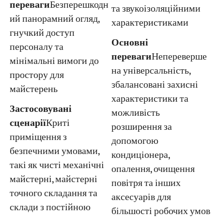
переваги
Безперешкодн
та звукоізоляційними
ий панорамний огляд,
характеристиками
гнучкий доступ
Основні
персоналу та
переваги
Непереверше
мінімальні вимоги до
на універсальність,
простору для
збалансовані захисні
майстерень
характеристики та
Застосовувані
можливість
сценарії
Криті
розширення за
приміщення з
допомогою
безпечними умовами,
кондиціонера,
такі як чисті механічні
опалення, очищення
майстерні, майстерні
повітря та інших
точного складання та
аксесуарів для
склади з постійною
більшості робочих умов