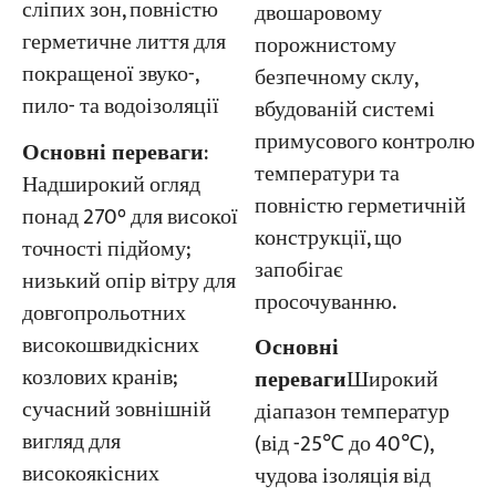
сліпих зон, повністю
двошаровому
герметичне лиття для
порожнистому
покращеної звуко-,
безпечному склу,
пило- та водоізоляції
вбудованій системі
примусового контролю
Основні переваги
:
температури та
Надширокий огляд
повністю герметичній
понад 270° для високої
конструкції, що
точності підйому;
запобігає
низький опір вітру для
просочуванню.
довгопрольотних
високошвидкісних
Основні
козлових кранів;
переваги
Широкий
сучасний зовнішній
діапазон температур
вигляд для
(від -25℃ до 40℃),
високоякісних
чудова ізоляція від