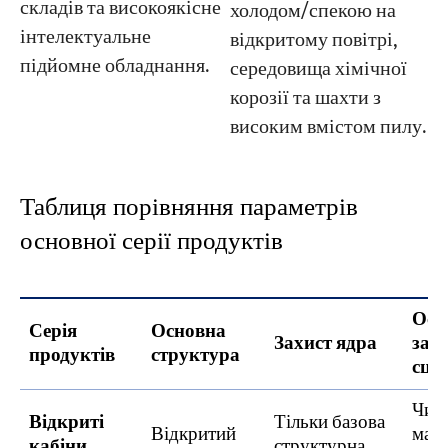
складів та високоякісне
холодом/спекою на
інтелектуальне
відкритому повітрі,
підйомне обладнання.
середовища хімічної
корозії та шахти з
високим вмістом пилу.
Таблиця порівняння параметрів
основної серії продуктів
Осн
Серія
Основна
Захист ядра
заст
продуктів
структура
сцен
Чист
Відкриті
Тільки базова
Відкритий
майс
кабіни
структурна