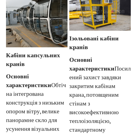
Ізольовані кабіни
кранів
Кабіни капсульних
Основні
кранів
характеристики
Посил
Основні
ений захист завдяки
характеристики
Обтіч
закритим кабінам
на інтегрована
крана, потовщеним
конструкція з низьким
стінам з
опором вітру, велике
високоефективною
панорамне скло для
теплоізоляцією,
усунення візуальних
стандартному