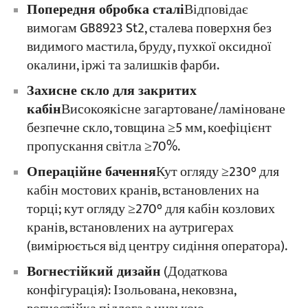
Попередня обробка сталі
Відповідає
вимогам GB8923 St2, сталева поверхня без
видимого мастила, бруду, пухкої оксидної
окалини, іржі та залишків фарби.
Захисне скло для закритих
кабін
Високоякісне загартоване/ламіноване
безпечне скло, товщина ≥5 мм, коефіцієнт
пропускання світла ≥70%.
Операційне бачення
Кут огляду ≥230° для
кабін мостових кранів, встановлених на
торці; кут огляду ≥270° для кабін козлових
кранів, встановлених на аутригерах
(вимірюється від центру сидіння оператора).
Вогнестійкий дизайн
(Додаткова
конфігурація): Ізольована, нековзна,