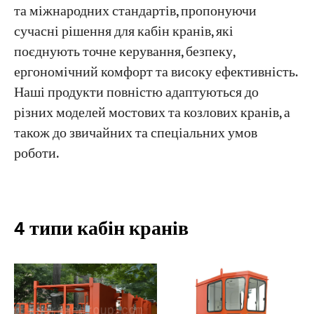
та міжнародних стандартів, пропонуючи
сучасні рішення для кабін кранів, які
Проекти
поєднують точне керування, безпеку,
Блоги
Новини
ергономічний комфорт та високу ефективність.
Програми
Наші продукти повністю адаптуються до
Про нас
різних моделей мостових та козлових кранів, а
Зв'яжіться з нами
також до звичайних та спеціальних умов
роботи.
4 типи кабін кранів