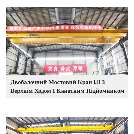
Двобалочний Мостовий Кран LH З
Верхнім Ходом І Канатним Підйомником