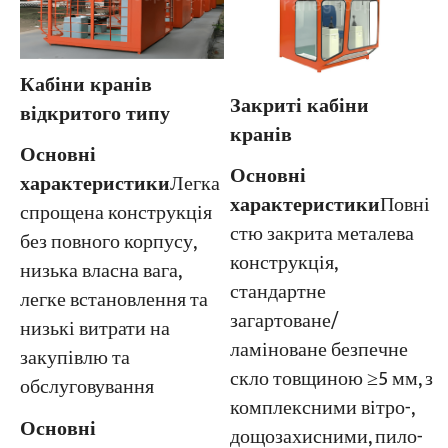
Кабіни кранів
Закриті кабіни
відкритого типу
кранів
Основні
Основні
характеристики
Легка
характеристики
Повні
спрощена конструкція
стю закрита металева
без повного корпусу,
конструкція,
низька власна вага,
стандартне
легке встановлення та
загартоване/
низькі витрати на
ламіноване безпечне
закупівлю та
скло товщиною ≥5 мм, з
обслуговування
комплексними вітро-,
Основні
дощозахисними, пило-