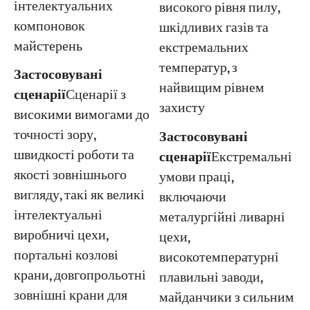
інтелектуальних
високого рівня пилу,
компоновок
шкідливих газів та
майстерень
екстремальних
температур, з
Застосовувані
найвищим рівнем
сценарії
Сценарії з
захисту
високими вимогами до
точності зору,
Застосовувані
швидкості роботи та
сценарії
Екстремальні
якості зовнішнього
умови праці,
вигляду, такі як великі
включаючи
інтелектуальні
металургійні ливарні
виробничі цехи,
цехи,
портальні козлові
високотемпературні
крани, довгопрольотні
плавильні заводи,
зовнішні крани для
майданчики з сильним