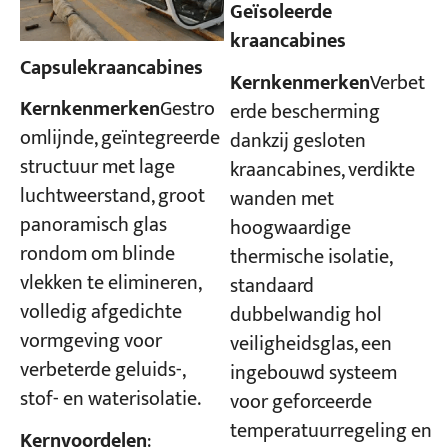
Geïsoleerde
kraancabines
Capsulekraancabines
Kernkenmerken
Verbet
Kernkenmerken
Gestro
erde bescherming
omlijnde, geïntegreerde
dankzij gesloten
structuur met lage
kraancabines, verdikte
luchtweerstand, groot
wanden met
panoramisch glas
hoogwaardige
rondom om blinde
thermische isolatie,
vlekken te elimineren,
standaard
volledig afgedichte
dubbelwandig hol
vormgeving voor
veiligheidsglas, een
verbeterde geluids-,
ingebouwd systeem
stof- en waterisolatie.
voor geforceerde
temperatuurregeling en
Kernvoordelen
: