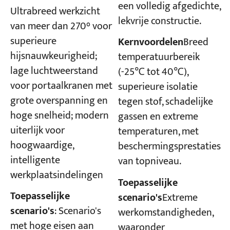
een volledig afgedichte,
Ultrabreed werkzicht
lekvrije constructie.
van meer dan 270° voor
superieure
Kernvoordelen
Breed
hijsnauwkeurigheid;
temperatuurbereik
lage luchtweerstand
(-25℃ tot 40℃),
voor portaalkranen met
superieure isolatie
grote overspanning en
tegen stof, schadelijke
hoge snelheid; modern
gassen en extreme
uiterlijk voor
temperaturen, met
hoogwaardige,
beschermingsprestaties
intelligente
van topniveau.
werkplaatsindelingen
Toepasselijke
Toepasselijke
scenario's
Extreme
scenario's
: Scenario's
werkomstandigheden,
met hoge eisen aan
waaronder