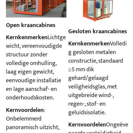
Open kraancabines
Gesloten kraancabines
Kernkenmerken
Lichtge
Kernkenmerken
Volledi
wicht, vereenvoudigde
g gesloten metalen
structuur zonder
constructie, standaard
volledige omhulling,
≥5 mm dik
laag eigen gewicht,
gehard/gelaagd
eenvoudige installatie
veiligheidsglas, met
en lage aanschaf- en
uitgebreide wind-,
onderhoudskosten.
regen-, stof- en
Kernvoordelen
:
geluidsisolatie.
Onbelemmerd
Kernvoordelen
Ongeëve
panoramisch uitzicht,