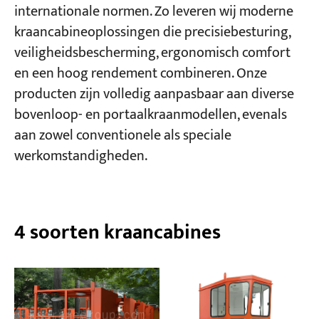
internationale normen. Zo leveren wij moderne
kraancabineoplossingen die precisiebesturing,
Projecten
veiligheidsbescherming, ergonomisch comfort
Bloggen
Nieuws
en een hoog rendement combineren. Onze
Toepassingen
producten zijn volledig aanpasbaar aan diverse
Over ons
bovenloop- en portaalkraanmodellen, evenals
Contacteer ons
aan zowel conventionele als speciale
werkomstandigheden.
4 soorten kraancabines