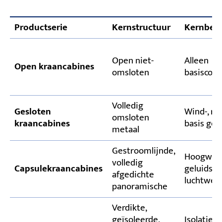
Productserie
Kernstructuur
Kernbes
Open niet-
Alleen
Open kraancabines
omsloten
basiscon
Volledig
Gesloten
Wind-, re
omsloten
kraancabines
basis gelu
metaal
Gestroomlijnde,
Hoogwaard
volledig
Capsulekraancabines
geluidsiso
afgedichte
luchtwee
panoramische
Verdikte,
geïsoleerde,
Isolatie 