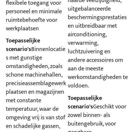
naarde veelzijdigheid,
flexibele toegang voor
uitgebalanceerde
personeel en minimale
beschermingsprestaties
ruimtebehoefte voor
en uitbreidbaar met
werkplaatsen
airconditioning,
Toepasselijke
verwarming,
scenario's
Binnenlocatie
luchtzuivering en
s met gunstige
andere accessoires om
omstandigheden, zoals
aan de meeste
schone machinehallen,
werkomstandigheden te
precisieassemblagewerk
voldoen.
plaatsen en magazijnen
Toepasselijke
met constante
scenario's
Geschikt voor
temperatuur, waar de
zowel binnen- als
omgeving vrij is van stof
buitengebruik, voor
en schadelijke gassen,