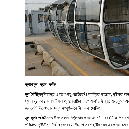
ক্যাপসুল ক্রেন কেবিন
মূল বৈশিষ্ট্য
সুবিন্যস্ত ও স্বল্প-বায়ু-প্রতিরোধী সমন্বিত কাঠামো, দৃষ্টিগত অন
স্থান দূর করার জন্য বিশাল প্যানোরামিক চারপাশ-কাঁচ, উন্নত শব্দ, ধুলো এ
জলরোধী নিরোধনের জন্য সম্পূর্ণভাবে সিল করা মোল্ডিং।
মূল সুবিধাগুলি
উন্নত উত্তোলন নির্ভুলতার জন্য ২৭০° এর বেশি অতি-প্রশ
পরিচালন দৃষ্টিসীমা; দীর্ঘ-পরিসরের ও উচ্চ-গতির গ্যান্ট্রি ক্রেনের জন্য কম বায