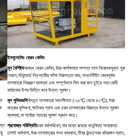
ইনসুলেটেড ক্রেন কেবিন
মূল বৈশিষ্ট্য
আবদ্ধ ক্রেন কেবিন, উচ্চ-কার্যক্ষমতা সম্পন্ন তাপ নিরোধকযুক্ত পুরু
দেয়াল, স্ট্যান্ডার্ড দ্বি-স্তরীয় ফাঁপা নিরাপত্তা কাচ, অন্তর্নির্মিত জোরপূর্বক
তাপমাত্রা নিয়ন্ত্রণ ব্যবস্থা এবং সম্পূর্ণভাবে সিল করা জল চুইয়ে পড়া-রোধী
কাঠামোর উপর ভিত্তি করে উন্নত সুরক্ষা।
্ধ
মূল সুবিধাগুলি
বিস্তৃত তাপমাত্রা সহনশীলতা (-২৫℃ থেকে ৪০℃), উচ্চ
বং
মাত্রার ধূলিকণা, ক্ষতিকর গ্যাস এবং চরম তাপমাত্রার বিরুদ্ধে উন্নত সুরক্ষা
ব্যবস্থা, যা সর্বোচ্চ স্তরের সুরক্ষা প্রদান করে।
স্ত
প্রযোজ্য পরিস্থিতি
চরম কর্মপরিবেশ, যার মধ্যে রয়েছে ধাতুবিদ্যা সংক্রান্ত
়ু
ঢালাই কর্মশালা, উচ্চ-তাপমাত্রার গলন কারখানা, তীব্র ঠান্ডা/গরম বহিরাঙ্গন স্থান,