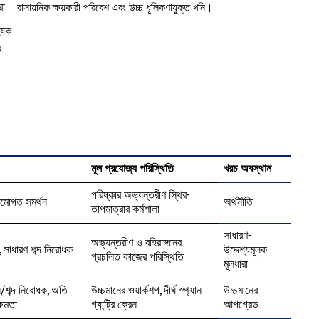
রা
রাসায়নিক ক্ষয়কারী পরিবেশ এবং উচ্চ ধূলিকণাযুক্ত খনি।
্যিক
র
মূল প্রযোজ্য পরিস্থিতি
খরচ অবস্থান
পরিষ্কার অভ্যন্তরীণ স্থির-
ামোগত সমর্থন
অর্থনীতি
তাপমাত্রার কর্মশালা
সাধারণ-
অভ্যন্তরীণ ও বহিরাঙ্গনের
ী, সাধারণ শব্দ নিরোধক
উদ্দেশ্যমূলক
প্রচলিত কাজের পরিস্থিতি
মূলধারা
ি/শব্দ নিরোধক, অতি
উচ্চমানের ওয়ার্কশপ, দীর্ঘ স্প্যান
উচ্চমানের
ক্ষমতা
গ্যান্ট্রি ক্রেন
আপগ্রেড