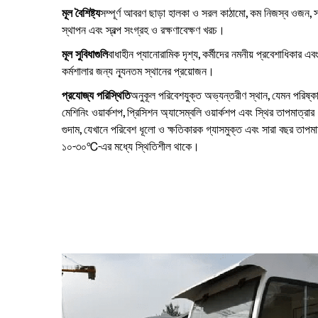
মূল বৈশিষ্ট্য
সম্পূর্ণ আবরণ ছাড়া হালকা ও সরল কাঠামো, কম নিজস্ব ওজন,
স্থাপন এবং স্বল্প সংগ্রহ ও রক্ষণাবেক্ষণ খরচ।
মূল সুবিধাগুলি
বাধাহীন প্যানোরামিক দৃশ্য, কর্মীদের নমনীয় প্রবেশাধিকার এব
কর্মশালার জন্য ন্যূনতম স্থানের প্রয়োজন।
প্রযোজ্য পরিস্থিতি
অনুকূল পরিবেশযুক্ত অভ্যন্তরীণ স্থান, যেমন পরিষ্ক
মেশিনিং ওয়ার্কশপ, প্রিসিশন অ্যাসেম্বলি ওয়ার্কশপ এবং স্থির তাপমাত্রার
গুদাম, যেখানে পরিবেশ ধূলো ও ক্ষতিকারক গ্যাসমুক্ত এবং সারা বছর তাপমা
১০-৩০℃-এর মধ্যে স্থিতিশীল থাকে।