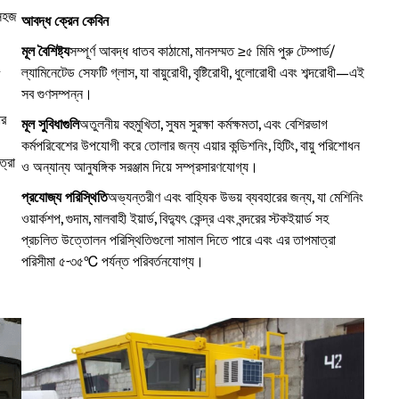
 সহজ
আবদ্ধ ক্রেন কেবিন
মূল বৈশিষ্ট্য
সম্পূর্ণ আবদ্ধ ধাতব কাঠামো, মানসম্মত ≥৫ মিমি পুরু টেম্পার্ড/
ং
ল্যামিনেটেড সেফটি গ্লাস, যা বায়ুরোধী, বৃষ্টিরোধী, ধুলোরোধী এবং শব্দরোধী—এই
সব গুণসম্পন্ন।
ার
মূল সুবিধাগুলি
অতুলনীয় বহুমুখিতা, সুষম সুরক্ষা কর্মক্ষমতা, এবং বেশিরভাগ
কর্মপরিবেশের উপযোগী করে তোলার জন্য এয়ার কন্ডিশনিং, হিটিং, বায়ু পরিশোধন
ত্রা
ও অন্যান্য আনুষঙ্গিক সরঞ্জাম দিয়ে সম্প্রসারণযোগ্য।
প্রযোজ্য পরিস্থিতি
অভ্যন্তরীণ এবং বাহ্যিক উভয় ব্যবহারের জন্য, যা মেশিনিং
ওয়ার্কশপ, গুদাম, মালবাহী ইয়ার্ড, বিদ্যুৎ কেন্দ্র এবং বন্দরের স্টকইয়ার্ড সহ
প্রচলিত উত্তোলন পরিস্থিতিগুলো সামাল দিতে পারে এবং এর তাপমাত্রা
পরিসীমা ৫-৩৫℃ পর্যন্ত পরিবর্তনযোগ্য।