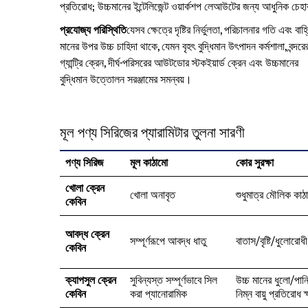
প্রতিরোধ; উচ্চমানের ইন্টেলিজেন্ট ওয়ার্কশপ লেআউটের জন্য আধুনিক চেহা
প্রযোজ্য পরিস্থিতি
যেসব ক্ষেত্রে দৃষ্টির নির্ভুলতা, পরিচালনার গতি এবং বাহ
মানের উপর উচ্চ চাহিদা থাকে, যেমন বৃহৎ বুদ্ধিমান উৎপাদন কর্মশালা, বন্দরে
গ্যান্ট্রি ক্রেন, দীর্ঘ-পরিসরের আউটডোর স্টকইয়ার্ড ক্রেন এবং উচ্চমানের
বুদ্ধিমান উত্তোলন সরঞ্জামের সমন্বয়।
মূল পণ্য সিরিজের প্যারামিটার তুলনা সারণী
পণ্য সিরিজ
মূল কাঠামো
কোর সুরক্ষা
খোলা ক্রেন
খোলা অনাবৃত
শুধুমাত্র মৌলিক কাঠ
কেবিন
আবদ্ধ ক্রেন
সম্পূর্ণরূপে আবদ্ধ ধাতু
বাতাস/বৃষ্টি/ধুলোরোধ
কেবিন
ক্যাপসুল ক্রেন
সুবিন্যস্ত সম্পূর্ণভাবে সিল
উচ্চ মানের ধুলো/পান
কেবিন
করা প্যানোরামিক
নিম্ন বায়ু প্রতিরোধ 