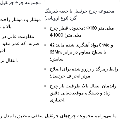
مجموعه چرخ جرثقیل با جعبه بلبرینگ
گرد (نوع اروپایی)
مونتاژ و دمونتاژ راحت
بالا و 
محدوده قطر چرخ: Φ160 میلی‌متر -
Φ1000 میلی‌متر؛
مقاومت عالی در ب
ضربه، که عمر مفید را
مواد آهنگری شده مانند 42CrMo و
افز
65Mn، با سطح مقاوم در برابر
سایش؛
انتقال نرم و صدای کم.
رابط رمزگذار رزرو شده برای اصلاح
موثر انحراف جرثقیل؛
راندمان انتقال بالا، ظرفیت بار چرخ
زیاد و دستگاه موقعیت‌یابی دقیق
اختیاری.
ما می‌توانیم مجموعه چرخ‌های جرثقیل سقفی منطبق با مدل ر