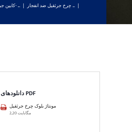
چرخ جرثقیل ضد انفجار ...
کابین جرثقیل: سفارشی- ...
دانلودهای PDF
مونتاژ بلوک چرخ جرثقیل
2,20 مگابایت