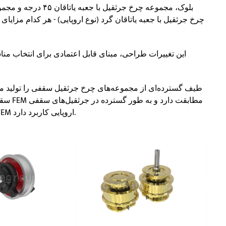
چرخ جرثقیل با جعبه یاتاقان گرد (نوع اروپایی) - هر کدام مزای
این تغییرات طراحی، مبنای قابل اعتمادی برای انتخاب من
سقفی ا
نوع LD، LH، QD و همچنین جرثقیل‌های سقفی استاندارد FEM اروپایی کاربرد دارد.