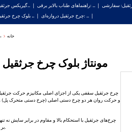
راهنماهای طناب بالابر برقی: …
گیربکس جرثقیل: روان…
چرخ جرثقیل دروازه‌ای: …
بلوک چرخ جرثقیل بندری ...
خانه
م
مونتاژ بلوک چرخ جرثقیل س
چرخ جرثقیل سقفی یکی از اجزای اصلی مکانیزم حرکت جرثقیل
و حرکت روان هر دو چرخ دستی اصلی (چرخ دستی متحرک پل) و چر
چرخ‌های جرثقیل با استحکام بالا و مقاوم در برابر سایش نه تنها
بر عمر مفید و راندمان عملیاتی تجهیزات نیز تأثیر می‌گذارند.