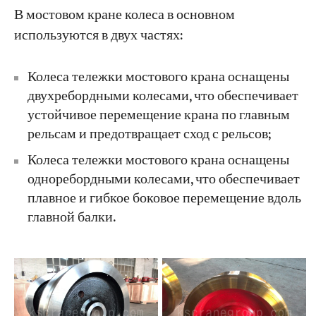
В мостовом кране колеса в основном
используются в двух частях:
Проекты
Блоги
Новости
Колеса тележки мостового крана оснащены
Заявления
двухребордными колесами, что обеспечивает
О нас
Свяжитесь с Нами
устойчивое перемещение крана по главным
рельсам и предотвращает сход с рельсов;
Колеса тележки мостового крана оснащены
одноребордными колесами, что обеспечивает
плавное и гибкое боковое перемещение вдоль
главной балки.