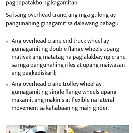
pagpapatakbo ng kagamitan.
Sa isang overhead crane, ang mga gulong ay
Mga Proyekto
pangunahing ginagamit sa dalawang bahagi:
Mga Blog
Balita
Mga Aplikasyon
Ang overhead crane end truck wheel ay
Tungkol sa atin
Makipag-ugnayan sa amin
gumagamit ng double flange wheels upang
matiyak ang matatag na paglalakbay ng crane
sa mga pangunahing riles at upang maiwasan
ang pagkadiskaril;
Ang overhead crane trolley wheel ay
gumagamit ng single flange wheels upang
makamit ang makinis at flexible na lateral
movement sa kahabaan ng main girder.