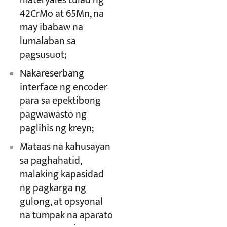
materyales tulad ng
42CrMo at 65Mn, na
may ibabaw na
lumalaban sa
pagsusuot;
Nakareserbang
interface ng encoder
para sa epektibong
pagwawasto ng
paglihis ng kreyn;
Mataas na kahusayan
sa paghahatid,
malaking kapasidad
ng pagkarga ng
gulong, at opsyonal
na tumpak na aparato