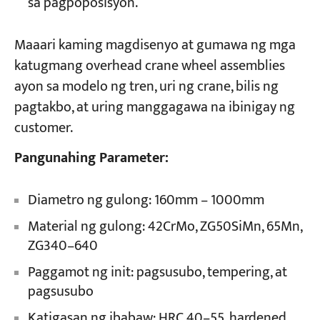
sa pagpoposisyon.
Maaari kaming magdisenyo at gumawa ng mga
katugmang overhead crane wheel assemblies
ayon sa modelo ng tren, uri ng crane, bilis ng
pagtakbo, at uring manggagawa na ibinigay ng
customer.
Pangunahing Parameter:
Diametro ng gulong: 160mm – 1000mm
Material ng gulong: 42CrMo, ZG50SiMn, 65Mn,
ZG340–640
Paggamot ng init: pagsusubo, tempering, at
pagsusubo
Katigasan ng ibabaw: HRC 40–55, hardened