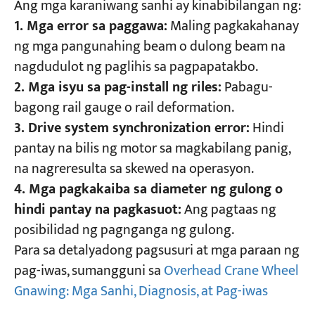
Ang mga karaniwang sanhi ay kinabibilangan ng:
1. Mga error sa paggawa:
Maling pagkakahanay
ng mga pangunahing beam o dulong beam na
nagdudulot ng paglihis sa pagpapatakbo.
2. Mga isyu sa pag-install ng riles:
Pabagu-
bagong rail gauge o rail deformation.
3. Drive system synchronization error:
Hindi
pantay na bilis ng motor sa magkabilang panig,
na nagreresulta sa skewed na operasyon.
4. Mga pagkakaiba sa diameter ng gulong o
hindi pantay na pagkasuot:
Ang pagtaas ng
posibilidad ng pagnganga ng gulong.
Para sa detalyadong pagsusuri at mga paraan ng
pag-iwas, sumangguni sa
Overhead Crane Wheel
Gnawing: Mga Sanhi, Diagnosis, at Pag-iwas