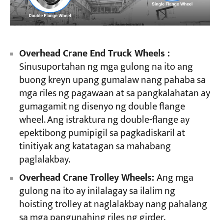
Overhead Crane End Truck Wheels :
Sinusuportahan ng mga gulong na ito ang
buong kreyn upang gumalaw nang pahaba sa
mga riles ng pagawaan at sa pangkalahatan ay
gumagamit ng disenyo ng double flange
wheel. Ang istraktura ng double-flange ay
epektibong pumipigil sa pagkadiskaril at
tinitiyak ang katatagan sa mahabang
paglalakbay.
Overhead Crane Trolley Wheels:
Ang mga
gulong na ito ay inilalagay sa ilalim ng
hoisting trolley at naglalakbay nang pahalang
sa mga pangunahing riles ng girder.