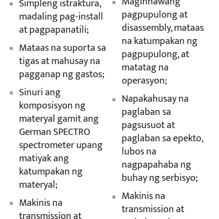
Maginhawang
Simpleng istraktura,
pagpupulong at
madaling pag-install
disassembly, mataas
at pagpapanatili;
na katumpakan ng
Mataas na suporta sa
pagpupulong, at
tigas at mahusay na
matatag na
pagganap ng gastos;
operasyon;
Sinuri ang
Napakahusay na
komposisyon ng
paglaban sa
materyal gamit ang
pagsusuot at
German SPECTRO
paglaban sa epekto,
spectrometer upang
lubos na
matiyak ang
nagpapahaba ng
katumpakan ng
buhay ng serbisyo;
materyal;
Makinis na
Makinis na
transmission at
transmission at