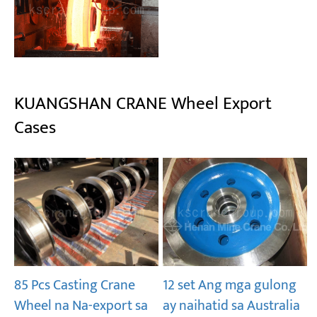
KUANGSHAN CRANE Wheel Export
Cases
85 Pcs Casting Crane
12 set Ang mga gulong
Wheel na Na-export sa
ay naihatid sa Australia