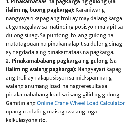
1.
Pinakamataas na pagkarga ng gulong (sa
ilalim ng buong pagkarga):
Karaniwang
nangyayari kapag ang troli ay may dalang karga
at gumagalaw sa matinding posisyon malapit sa
dulong sinag. Sa puntong ito, ang gulong na
matatagpuan na pinakamalapit sa dulong sinag
ay nagdadala ng pinakamataas na pagkarga.
2. Pinakamababang pagkarga ng gulong (sa
ilalim ng walang pagkarga):
Nangyayari kapag
ang troli ay nakaposisyon sa mid-span nang
walang anumang load, na nagreresulta sa
pinakamababang load sa isang gilid ng gulong.
Gamitin ang
Online Crane Wheel Load Calculator
upang madaling maisagawa ang mga
kalkulasyong ito.