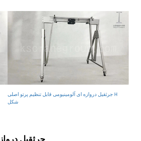
جرثقیل دروازه ای آلومینیومی قابل تنظیم پرتو اصلی H
شکل
جرثقیل دروازه