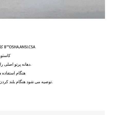
طراحی شده برای مطابقت با استانداردها: EN795 کلاس B**OSHA.ANSI.CSA
کاستور
دهانه پرتو اصلی را می توان تنظیم کرد و طول را می توان سفارشی کرد.
هنگام استفاده 
توصیه می شود هنگام بلند کردن، ترمز پایی را زیر پا بگذارید و چرخ دستی را ثابت کنید.