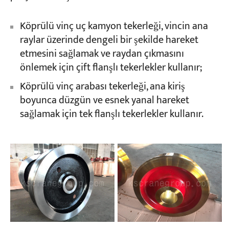
Köprülü vinç uç kamyon tekerleği, vincin ana
Projeler
raylar üzerinde dengeli bir şekilde hareket
Bloglar
Haberler
etmesini sağlamak ve raydan çıkmasını
Uygulamalar
önlemek için çift flanşlı tekerlekler kullanır;
Hakkımızda
Bize Ulaşın
Köprülü vinç arabası tekerleği, ana kiriş
boyunca düzgün ve esnek yanal hareket
sağlamak için tek flanşlı tekerlekler kullanır.