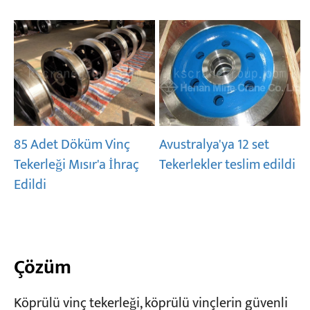
85 Adet Döküm Vinç
Avustralya'ya 12 set
Tekerleği Mısır'a İhraç
Tekerlekler teslim edildi
Edildi
Çözüm
Köprülü vinç tekerleği, köprülü vinçlerin güvenli