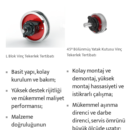
45° Bölünmüş Yatak Kutusu Vinç
Tekerlek Tertibatı
L Blok Vinç Tekerlek Tertibatı
Kolay montaj ve
Basit yapı, kolay
demontaj, yüksek
kurulum ve bakım;
montaj hassasiyeti ve
Yüksek destek rijitliği
istikrarlı çalışma;
ve mükemmel maliyet
Mükemmel aşınma
performansı;
direnci ve darbe
Malzeme
direnci, servis ömrünü
doğruluğunun
büyük ölçüde uzatır;