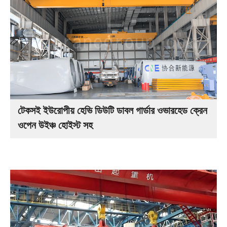
টেকসই ইউরোপীয় হেভি ডিউটি ডাবল গার্ডার ওভারহেড ক্রেন
ওপেন উইঞ্চ হোইস্ট সহ