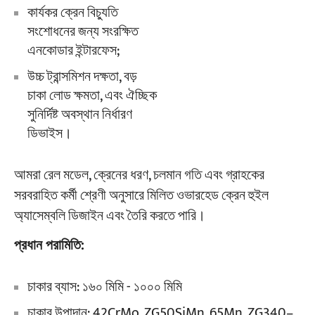
কার্যকর ক্রেন বিচ্যুতি
সংশোধনের জন্য সংরক্ষিত
এনকোডার ইন্টারফেস;
উচ্চ ট্রান্সমিশন দক্ষতা, বড়
চাকা লোড ক্ষমতা, এবং ঐচ্ছিক
সুনির্দিষ্ট অবস্থান নির্ধারণ
ডিভাইস।
আমরা রেল মডেল, ক্রেনের ধরণ, চলমান গতি এবং গ্রাহকের
সরবরাহিত কর্মী শ্রেণী অনুসারে মিলিত ওভারহেড ক্রেন হুইল
অ্যাসেম্বলি ডিজাইন এবং তৈরি করতে পারি।
প্রধান পরামিতি:
চাকার ব্যাস: ১৬০ মিমি - ১০০০ মিমি
চাকার উপাদান: 42CrMo, ZG50SiMn, 65Mn, ZG340–