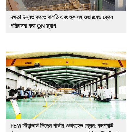
দক্ষতা উন্নত করতে বালতি এবং হুক সহ ওভারহেড ক্রেন
পরিচালনা করা QN স্ল্যাগ
FEM স্ট্যান্ডার্ড সিঙ্গেল গার্ডার ওভারহেড ক্রেন: কমপ্যাক্ট