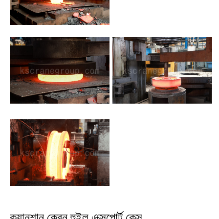
কুয়ানশান ক্রেন হুইল এক্সপোর্ট কেস