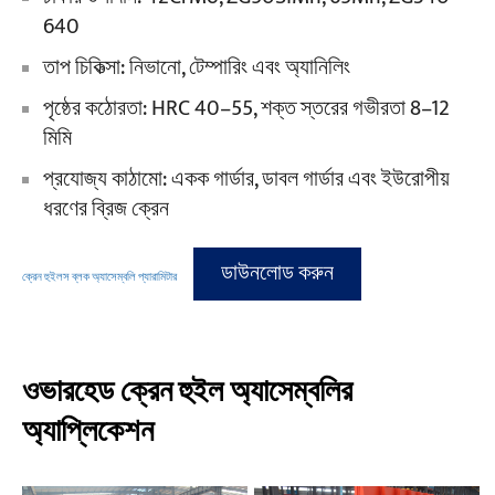
640
তাপ চিকিত্সা: নিভানো, টেম্পারিং এবং অ্যানিলিং
পৃষ্ঠের কঠোরতা: HRC 40–55, শক্ত স্তরের গভীরতা 8–12
মিমি
প্রযোজ্য কাঠামো: একক গার্ডার, ডাবল গার্ডার এবং ইউরোপীয়
ধরণের ব্রিজ ক্রেন
ডাউনলোড করুন
ক্রেন হুইলস ব্লক অ্যাসেম্বলি প্যারামিটার
ওভারহেড ক্রেন হুইল অ্যাসেম্বলির
অ্যাপ্লিকেশন