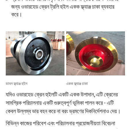
জন্য ওভারহেড ক্রেন ট্রলি হুইল একক ফ্ল্যাঞ্জ চাকা ব্যবহার
করে।
প্রকল্প
ব্লগ
খবর
অ্যাপ্লিকেশন
আমাদের সম্পর্কে
যোগাযোগ করুন
ডাবল ফ্ল্যাঞ্জ হুইল
একক ফ্ল্যাঞ্জ চাকা
যদিও ওভারহেড ক্রেন হুইলটি একটি একক উপাদান, এটি ক্রেনের
সামগ্রিক পরিচালনায় একটি গুরুত্বপূর্ণ ভূমিকা পালন করে - এটি
কেবল উল্লম্ব ভার বহন করে না বরং ভ্রমণের দিকনির্দেশনাও দেয়।
বিভিন্ন কাজের পরিবেশ এবং পরিচালনার প্রয়োজনীয়তা বিবেচনা