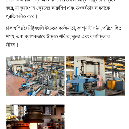
করে, যা কুয়াংশান ক্রেনের কারুশিল্প এবং উৎকর্ষতার সাধনাকে
প্রতিফলিত করে।
চাকাগুলির বৈশিষ্ট্যগুলি উচ্চতর কর্মক্ষমতা, কম্প্যাক্ট গঠন, পরিশোধিত
শস্য, এবং ব্যাপকভাবে উন্নত শক্তি, দৃঢ়তা এবং ক্লান্তিকর
জীবন।