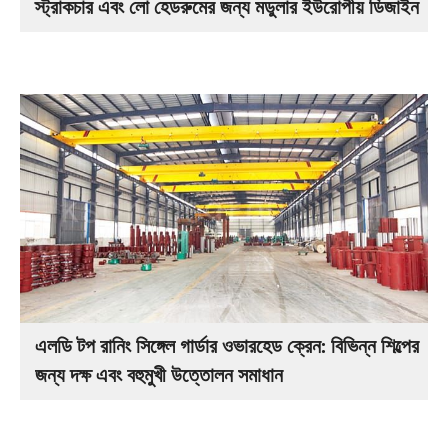
স্ট্রাকচার এবং লো হেডরুমের জন্য মডুলার ইউরোপীয় ডিজাইন
এলডি টপ রানিং সিঙ্গেল গার্ডার ওভারহেড ক্রেন: বিভিন্ন শিল্পের
জন্য দক্ষ এবং বহুমুখী উত্তোলন সমাধান