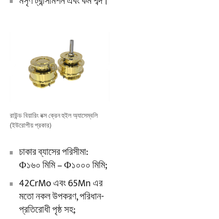
মসৃণ ট্রান্সমিশন এবং কম শব্দ।
রাউন্ড বিয়ারিং বক্স ক্রেন হুইল অ্যাসেম্বলি
(ইউরোপীয় প্রকার)
চাকার ব্যাসের পরিসীমা:
Φ১৬০ মিমি – Φ১০০০ মিমি;
42CrMo এবং 65Mn এর
মতো নকল উপকরণ, পরিধান-
প্রতিরোধী পৃষ্ঠ সহ;