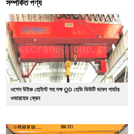
সম্পর্কিত পণ্য
ওপেন উইঞ্চ হোইস্ট সহ দক্ষ QD হেভি ডিউটি ডাবল গার্ডার
ওভারহেড ক্রেন