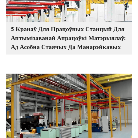
5 Кранаў Для Працоўных Станцый Для
Аптымізаванай Апрацоўкі Матэрыялаў:
Ад Асобна Стаячых Да Манарэйкавых