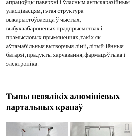
апрацоўцы паверхні і ўласным антыкаразійным
уласцівасцям, гэтая структура
Праекты
выкарыстоўваецца ў чыстых,
Блогі
выбухаабароненых прадпрыемствах і
Навіны
Праграмы
прамысловых прымяненнях, такіх як
Пра нас
аўтамабільныя вытворчыя лініі, літый-іённыя
Звяжыцеся з намі
батарэі, прадукты харчавання, фармацэўтыка і
электроніка.
Тыпы невялікіх алюмініевых
партальных кранаў