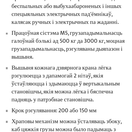
беспыльных або выбухаабароненых і іншых
спецыяльных электрычных пад'ёмнікаў,
калясак ручных і электрычных па жаданні.
Працоўная сістэма M5, грузападымальнасць
галоўнай бэлькі ад 500 кг да 3000 кг, моцная
грузападымальнасць, рэгуляваны дыяпазон і
вышыня.
Вышыня кожнага дзвярнога крана лёгка
рэгулюецца з дапамогай 2 нітаў, якія
ўстаўляюцца і здымаюцца ў вертыкальным
становішчы, якія можна лёгка і бяспечна
падняць у патрэбнае становішча.
Крок рэгулявання: 200 або 150 мм
Храповы механізм можна ўсталяваць збоку,
каб цяжкія грузы можна было падымаць з