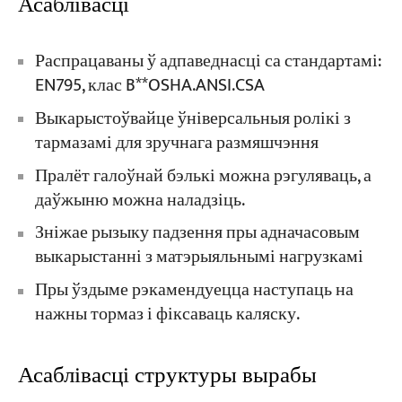
Асаблівасці
Распрацаваны ў адпаведнасці са стандартамі:
EN795, клас B**OSHA.ANSI.CSA
Выкарыстоўвайце ўніверсальныя ролікі з
тармазамі для зручнага размяшчэння
Пралёт галоўнай бэлькі можна рэгуляваць, а
даўжыню можна наладзіць.
Зніжае рызыку падзення пры адначасовым
выкарыстанні з матэрыяльнымі нагрузкамі
Пры ўздыме рэкамендуецца наступаць на
нажны тормаз і фіксаваць каляску.
Асаблівасці структуры вырабы