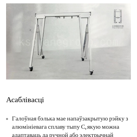
Асаблівасці
Галоўная бэлька мае напаўзакрытую рэйку з
алюмініевага сплаву тыпу С, якую можна
адаптаваць да ручной або электрычнай