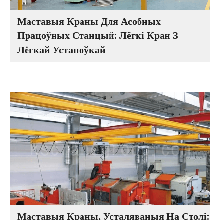
Маставыя Краны Для Асобных
Працоўных Станцый: Лёгкі Кран З
Лёгкай Устаноўкай
Маставыя Краны, Усталяваныя На Столі: