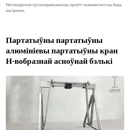
Нестандартная грузападымальнасць, пралёт і вышыня могуць быць
настроены.
Партатыўны партатыўны
алюмініевы партатыўны кран
Н-вобразнай асноўнай бэлькі