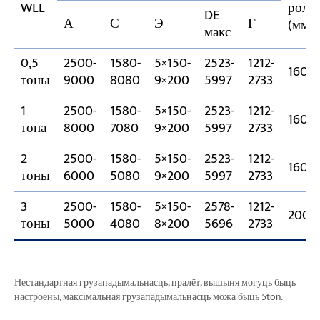
WLL
ролік
DE
А
С
Э
Г
(мм)
макс
0,5
2500-
1580-
5×150-
2523-
1212-
160~
тоны
9000
8080
9×200
5997
2733
1
2500-
1580-
5×150-
2523-
1212-
160~
тона
8000
7080
9×200
5997
2733
2
2500-
1580-
5×150-
2523-
1212-
160~
тоны
6000
5080
9×200
5997
2733
3
2500-
1580-
5×150-
2578-
1212-
200
тоны
5000
4080
8×200
5696
2733
Нестандартная грузападымальнасць, пралёт, вышыня могуць быць
настроены, максімальная грузападымальнасць можа быць 5ton.