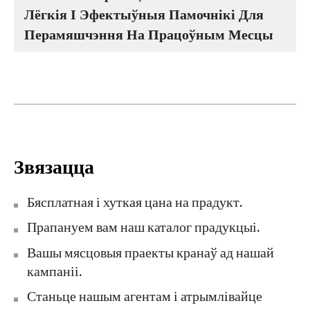
Лёгкія І Эфектыўныя Памочнікі Для
Перамяшчэння На Працоўным Месцы
Звязацца
Бясплатная і хуткая цана на прадукт.
Прапануем вам наш каталог прадукцыі.
Вашы мясцовыя праекты кранаў ад нашай
кампаніі.
Станьце нашым агентам і атрымлівайце