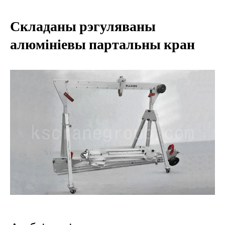
Складаны рэгуляваны
алюмініевы партальны кран