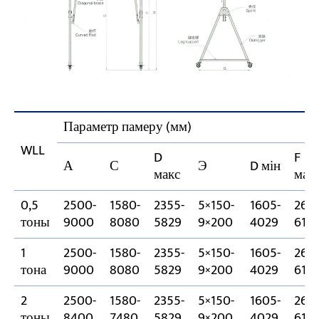
Параметр памеру (мм)
WLL
D
F
А
С
Э
D мін
макс
мак
0,5
2500-
1580-
2355-
5×150-
1605-
2675
тоны
9000
8080
5829
9×200
4029
614
1
2500-
1580-
2355-
5×150-
1605-
2675
тона
9000
8080
5829
9×200
4029
614
2
2500-
1580-
2355-
5×150-
1605-
2675
тоны
8400
7480
5829
9×200
4029
614