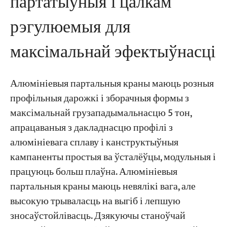
партатыўныя і цалкам
рэгулюемыя для
максімальнай эфектыўнасці
Алюмініевыя партальныя краны маюць розныя
профільныя дарожкі і зборачныя формы з
максімальнай грузападымальнасцю 5 тон,
апрацаваныя з дакладнасцю профілі з
алюмініевага сплаву і канструктыўныя
кампаненты простыя ва ўсталёўцы, модульныя і
працуюць больш плаўна. Алюмініевыя
партальныя краны маюць невялікі вага, але
высокую трываласць на выгіб і лепшую
зносаўстойлівасць. Дзякуючы станоўчай