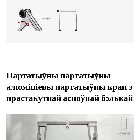
Партатыўны партатыўны
алюмініевы партатыўны кран з
прастакутнай асноўнай бэлькай