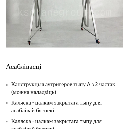
Асаблівасці
Канструкцыя аутригеров тыпу A з 2 частак
(можна наладзіць)
Каляска - цалкам закрытага тыпу для
асаблівай бяспекі
Каляска - цалкам закрытага тыпу для