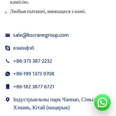
камісію.
Любыя пытанні, звяжыцеся з намі.
sale@kscranegroup.com
язмінфзб
+86-373 387 2232
+86-199 1373 9708
+86-182 3877 6721
Індустрыяльны парк Чаннао, Сіньсян,
Хэнань, Кітай (мацярык)