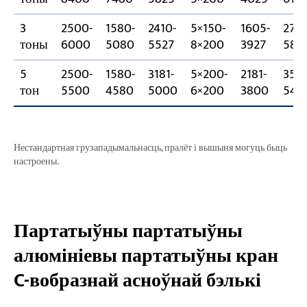
3
2500-
1580-
2410-
5×150-
1605-
2730
тоны
6000
5080
5527
8×200
3927
584
5
2500-
1580-
3181-
5×200-
2181-
3592
тон
5500
4580
5000
6×200
3800
543
Нестандартная грузападымальнасць, пралёт і вышыня могуць быць
настроены.
Партатыўны партатыўны
алюмініевы партатыўны кран
C-вобразнай асноўнай бэлькі