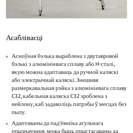
Асаблівасці
Асноўная бэлька выраблена з двутавровой
бэлькі з алюмініевага сплаву або H-сталі,
якую можна адаптаваць да ручной каляскі
або электрычнай каляскі. Знешняя
размеркавальная рэйка з алюмініевага сплаву
C32, кабельная каляска C32 зроблена з
нейлону, каб задаволіць патрэбы ў месцах без
пылу.
Адаптаваны да пад'ёмніка агульнага
прызначэння, можа быць прыстасаваны да