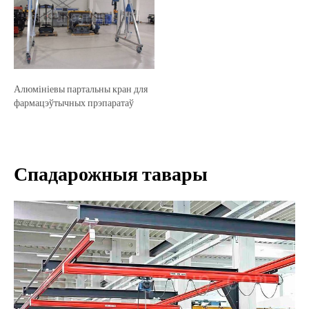
Алюмініевы партальны кран для
фармацэўтычных прэпаратаў
Спадарожныя тавары