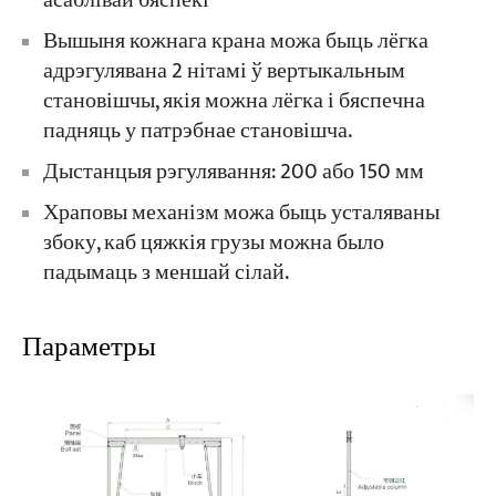
асаблівай бяспекі
Вышыня кожнага крана можа быць лёгка
адрэгулявана 2 нітамі ў вертыкальным
становішчы, якія можна лёгка і бяспечна
падняць у патрэбнае становішча.
Дыстанцыя рэгулявання: 200 або 150 мм
Храповы механізм можа быць усталяваны
збоку, каб цяжкія грузы можна было
падымаць з меншай сілай.
Параметры