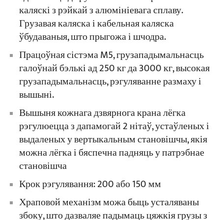
каляскі з рэйкай з алюмініевага сплаву.
Грузавая каляска і кабельная каляска
ўбудаваныя, што прыгожа і шчодра.
Працоўная сістэма M5, грузападымальнасць
галоўнай бэлькі ад 250 кг да 3000 кг, высокая
грузападымальнасць, рэгуляванне размаху і
вышыні.
Вышыня кожнага дзвярнога крана лёгка
рэгулюецца з дапамогай 2 нітаў, устаўленых і
выдаленых у вертыкальным становішчы, якія
можна лёгка і бяспечна падняць у патрэбнае
становішча
Крок рэгулявання: 200 або 150 мм
Храповой механізм можа быць усталяваны
збоку, што дазваляе падымаць цяжкія грузы з