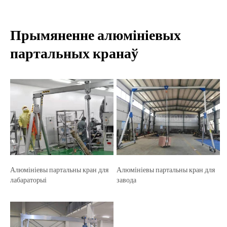
Прымяненне алюмініевых
партальных кранаў
Алюмініевы партальны кран для
Алюмініевы партальны кран для
лабараторыі
завода