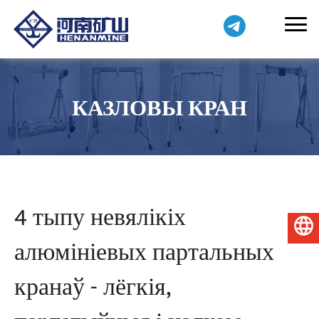
КАЗЛОВЫ КРАН
4 тыпу невялікіх
Беларуская мова
алюмініевых партальных
кранаў - лёгкія,