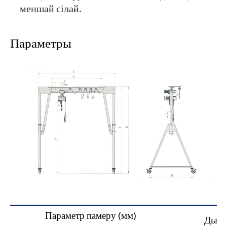
меншай сілай.
Параметры
Параметр памеру (мм)
Дыям