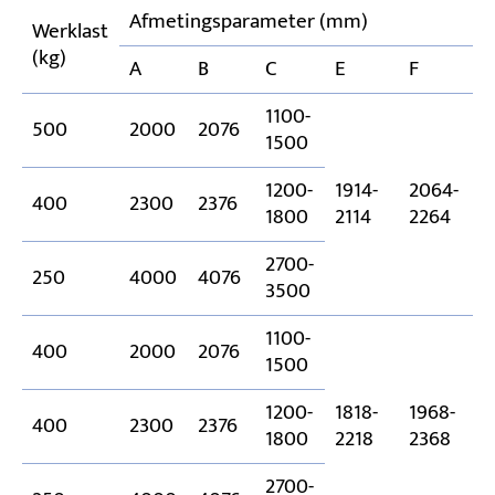
Afmetingsparameter (mm)
Werklast
(kg)
A
B
C
E
F
G
1100-
500
2000
2076
1500
1200-
1914-
2064-
400
2300
2376
1
1800
2114
2264
2700-
250
4000
4076
3500
1100-
400
2000
2076
1500
1200-
1818-
1968-
400
2300
2376
1
1800
2218
2368
2700-