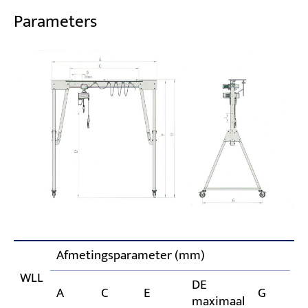
Parameters
Afmetingsparameter (mm)
W
WLL
DE
(
A
C
E
G
maximaal