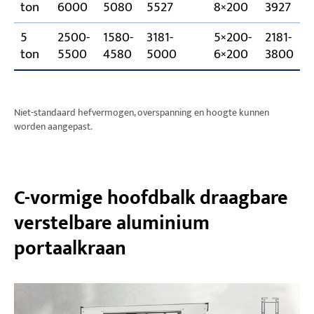
ton
6000
5080
5527
8×200
3927
5
2500-
1580-
3181-
5×200-
2181-
ton
5500
4580
5000
6×200
3800
Niet-standaard hefvermogen, overspanning en hoogte kunnen
worden aangepast.
C-vormige hoofdbalk draagbare
verstelbare aluminium
portaalkraan