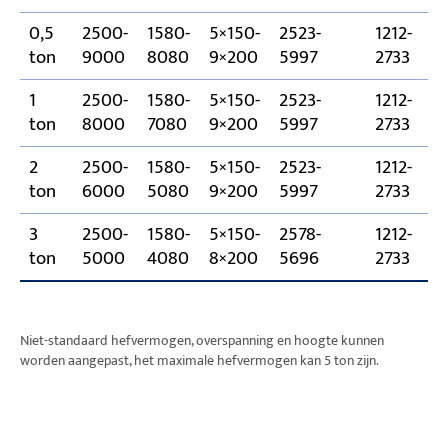
0,5
2500-
1580-
5×150-
2523-
1212-
1
ton
9000
8080
9×200
5997
2733
1
2500-
1580-
5×150-
2523-
1212-
1
ton
8000
7080
9×200
5997
2733
2
2500-
1580-
5×150-
2523-
1212-
1
ton
6000
5080
9×200
5997
2733
3
2500-
1580-
5×150-
2578-
1212-
2
ton
5000
4080
8×200
5696
2733
Niet-standaard hefvermogen, overspanning en hoogte kunnen
worden aangepast, het maximale hefvermogen kan 5 ton zijn.