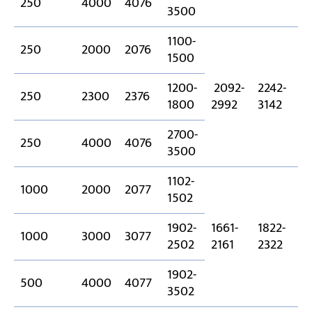
250
4000
4076
3500
1100-
250
2000
2076
1500
1200-
2092-
2242-
250
2300
2376
1
1800
2992
3142
2700-
250
4000
4076
3500
1102-
1000
2000
2077
1502
1902-
1661-
1822-
1000
3000
3077
1
2502
2161
2322
1902-
500
4000
4077
3502