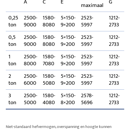
A
C
E
G
(
maximaal
0,25
2500-
1580-
5×150-
2523-
1212-
8
ton
9000
8080
9×200
5997
2733
0,5
2500-
1580-
5×150-
2523-
1212-
8
ton
9000
8080
9×200
5997
2733
1
2500-
1580-
5×150-
2523-
1212-
8
ton
8000
7080
9×200
5997
2733
2
2500-
1580-
5×150-
2523-
1212-
8
ton
6000
5080
9×200
5997
2733
3
2500-
1580-
5×150-
2578-
1212-
8
ton
5000
4080
8×200
5696
2733
Niet-standaard hefvermogen, overspanning en hoogte kunnen