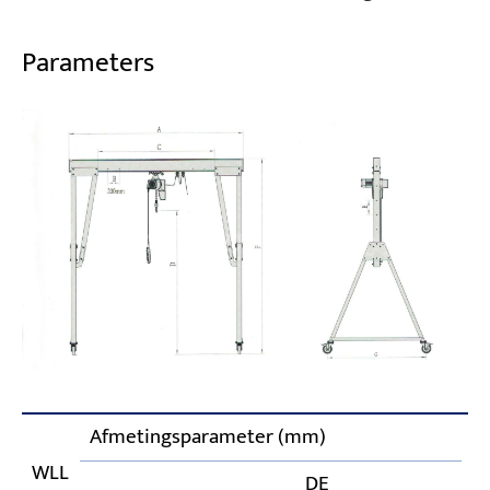
Parameters
Afmetingsparameter (mm)
Tr
WLL
a
DE