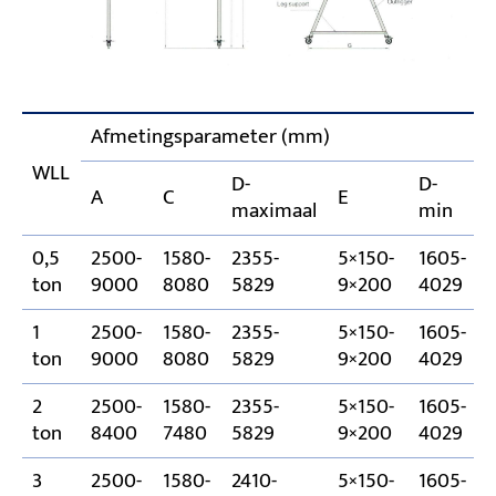
Afmetingsparameter (mm)
WLL
D-
D-
F
A
C
E
maximaal
min
0,5
2500-
1580-
2355-
5×150-
1605-
ton
9000
8080
5829
9×200
4029
1
2500-
1580-
2355-
5×150-
1605-
ton
9000
8080
5829
9×200
4029
2
2500-
1580-
2355-
5×150-
1605-
ton
8400
7480
5829
9×200
4029
3
2500-
1580-
2410-
5×150-
1605-