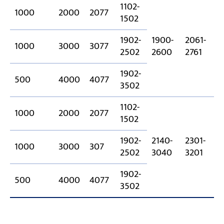
1102-
1000
2000
2077
1502
1902-
1900-
2061-
1000
3000
3077
1
2502
2600
2761
1902-
500
4000
4077
3502
1102-
1000
2000
2077
1502
1902-
2140-
2301-
1000
3000
307
1
2502
3040
3201
1902-
500
4000
4077
3502