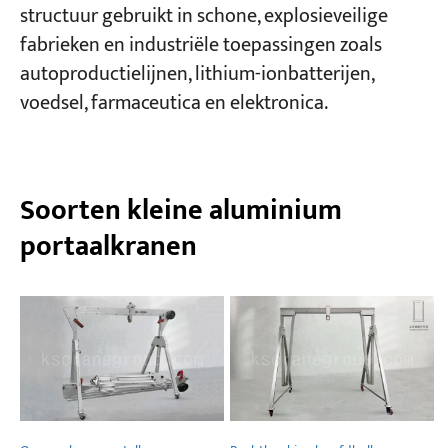
structuur gebruikt in schone, explosieveilige
fabrieken en industriële toepassingen zoals
Projecten
autoproductielijnen, lithium-ionbatterijen,
Bloggen
Nieuws
voedsel, farmaceutica en elektronica.
Toepassingen
Over ons
Contacteer ons
Soorten kleine aluminium
portaalkranen