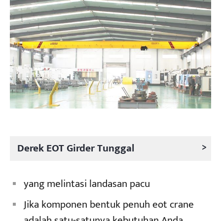
Proyek
Blog
Berita
Aplikasi
Tentang kami
Hubungi kami
>
Derek EOT Girder Tunggal
yang melintasi landasan pacu
Jika komponen bentuk penuh eot crane
adalah satu-satunya kebutuhan Anda