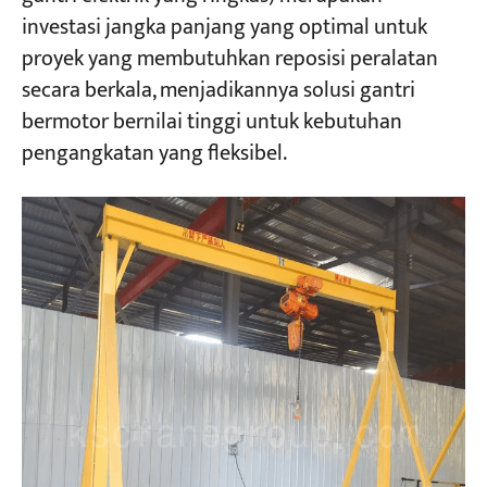
investasi jangka panjang yang optimal untuk
proyek yang membutuhkan reposisi peralatan
Proyek
Blog
secara berkala, menjadikannya solusi gantri
Berita
bermotor bernilai tinggi untuk kebutuhan
Aplikasi
pengangkatan yang fleksibel.
Tentang kami
Hubungi kami