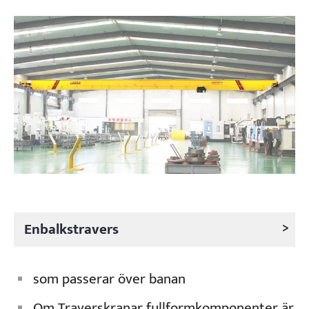
Projekt
Bloggar
Nyheter
Applikationer
Om oss
Kontakta oss
>
Enbalkstravers
som passerar över banan
Om Traverskranar fullformkomponenter är