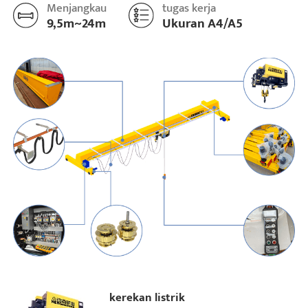
Menjangkau
tugas kerja
9,5m~24m
Ukuran A4/A5
Proyek
Blog
Berita
Aplikasi
Tentang kami
Hubungi kami
kerekan listrik