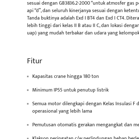
sesuai dengan GB3836.2-2000 “untuk atmosfer gas pe
api “d”, dan seluruh kinerjanya sesuai dengan keten
Tanda buktinya adalah Exd I BT4 dan Exd I CT4. Diter
lebih tinggi dari kelas II B atau II C, dan lokasi d
uap) yang mudah terbakar dan udara yang kelompok 
Fitur
Kapasitas crane hingga 180 ton
Minimum IP55 untuk penutup listrik
Semua motor dilengkapi dengan Kelas Insulasi F
operasional yang lebih lama
Pemutusan otomatis gerakan mengangkat dan me
Klakson peringatan c/w perlindungan beban berle