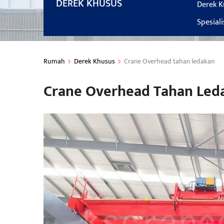
DEREK KHUSUS
Derek K
Spesial
Rumah
Derek Khusus
Crane Overhead tahan ledakan
Crane Overhead Tahan Led