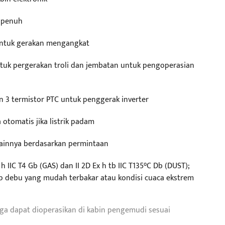
n penuh
 untuk gerakan mengangkat
ntuk pergerakan troli dan jembatan untuk pengoperasian
 3 termistor PTC untuk penggerak inverter
otomatis jika listrik padam
 Lainnya berdasarkan permintaan
h IIC T4 Gb (GAS) dan II 2D Ex h tb IIC T135°C Db (DUST);
p debu yang mudah terbakar atau kondisi cuaca ekstrem
uga dapat dioperasikan di kabin pengemudi sesuai