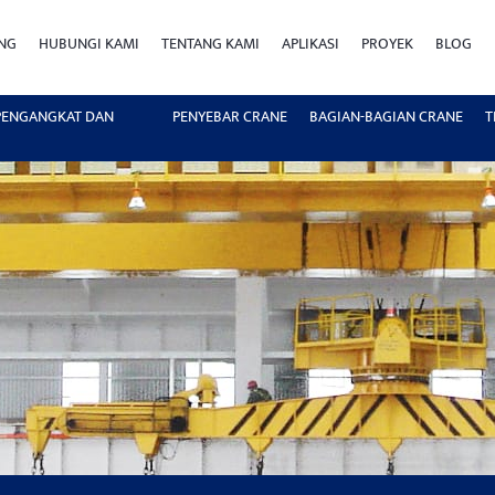
ING
HUBUNGI KAMI
TENTANG KAMI
APLIKASI
PROYEK
BLOG
 PENGANGKAT DAN
PENYEBAR CRANE
BAGIAN-BAGIAN CRANE
T