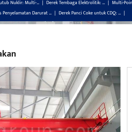
utub Nuklir: Multi-…
Derek Tembaga Elektrolitik: …
Multi-Poi
is Penyelamatan Darurat …
Derek Panci Coke untuk CDQ: …
akan