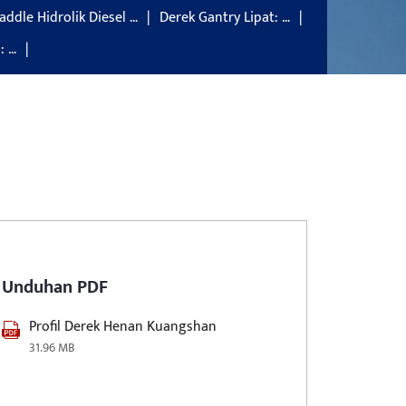
addle Hidrolik Diesel …
Derek Gantry Lipat: …
: …
Unduhan PDF
Profil Derek Henan Kuangshan
31.96 MB