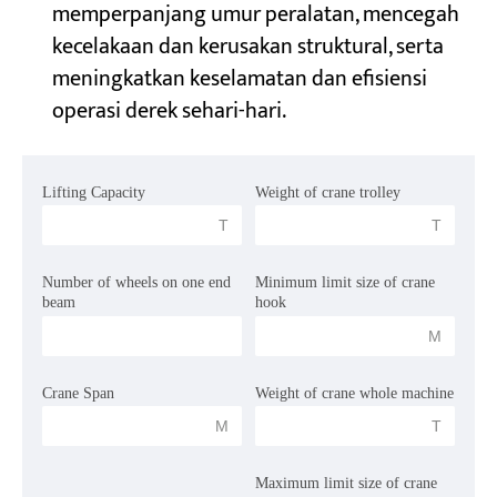
memperpanjang umur peralatan, mencegah
kecelakaan dan kerusakan struktural, serta
Proyek
meningkatkan keselamatan dan efisiensi
Blog
operasi derek sehari-hari.
Berita
Aplikasi
Tentang kami
Hubungi kami
Lifting Capacity
Weight of crane trolley
 T 
 T 
Number of wheels on one end 
Minimum limit size of crane 
beam
hook
 M 
Crane Span
Weight of crane whole machine 
 M 
 T 
Maximum limit size of crane 