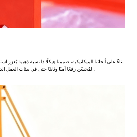
بناءً على أبحاثنا الميكانيكية، صممنا هيكلًا ذا نسبة ذهبية يُعزز 
المُحسّن رفعًا آمنًا وثابتًا حتى في بيئات العمل الديناميكية، متفوقًا على هياكل القنطرية الكهربائية التقليدية.