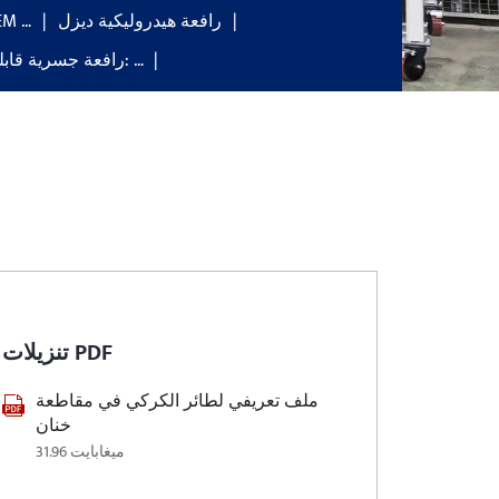
رافعة هيدروليكية ديزل
عارضة مزدوجة قياسي
رافعة جسرية قابلة للتعديل: …
تنزيلات PDF
ملف تعريفي لطائر الكركي في مقاطعة
خنان
31.96 ميغابايت