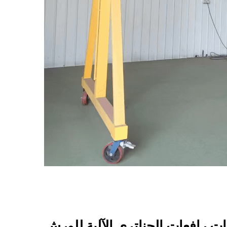
ت رافعات الجناتري الآلية للورش