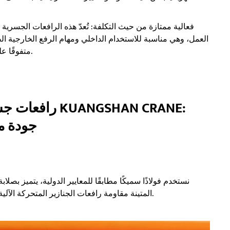
فعالية ممتازة من حيث التكلفة: تُعدّ هذه الرافعات الجسرية الم
العمل، وهي مناسبة للاستخدام الداخلي ومهام الرفع الخارجية الص
متفوقًا على الرافعات الثابتة التقليدية من حيث المرونة والتوفير.
رافعات جسرية 
جودة م
المتينة مقاومة رافعات الجنازير المتحركة الآلية للتشوه، مما يوفر أداءً موثوقًا به لعمليات الأحمال الثقيلة.