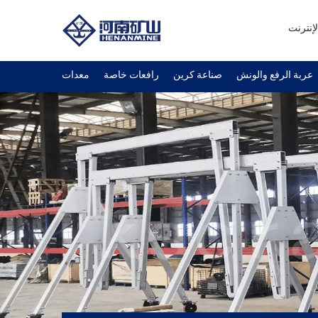
لإنترنت
عربة الرفع والونش
صناعة كرين
رافعات خاصة
معدات