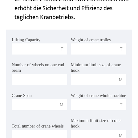
erhöht die Sicherheit und Effizienz des
täglichen Kranbetriebs.
Projekte
Blogs
Nachrichten
Bewerbungen
Lifting Capacity
Weight of crane trolley
Über uns
Kontakt
 T 
 T 
Number of wheels on one end 
Minimum limit size of crane 
beam
hook
 M 
Crane Span
Weight of crane whole machine 
 M 
 T 
Maximum limit size of crane 
Total number of crane wheels
hook
 M 