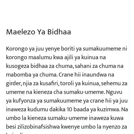
Miradi
Blogu
Maelezo Ya Bidhaa
Habari
Maombi
Kuhusu sisi
Wasiliana nasi
Korongo ya juu yenye boriti ya sumakuumeme ni
korongo maalumu kwa ajili ya kuinua na
kusogeza bidhaa za chuma, sahani za chuma na
mabomba ya chuma. Crane hii inaundwa na
girder, njia za kusafiri, toroli ya kuinua, sehemu za
umeme na kieneza cha sumaku-umeme. Nguvu
ya kufyonza ya sumakuumeme ya crane hii ya juu
inaweza kudumu dakika 10 baada ya kuzimwa. Na
umbo la kieneza sumaku-umeme inaweza kuwa
besi zilizobinafsishwa kwenye umbo la nyenzo za