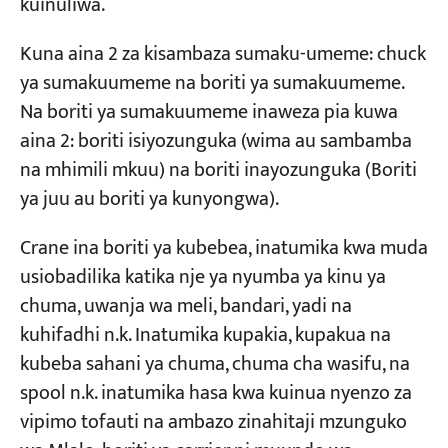
kuinuliwa.
Kuna aina 2 za kisambaza sumaku-umeme: chuck
ya sumakuumeme na boriti ya sumakuumeme.
Na boriti ya sumakuumeme inaweza pia kuwa
aina 2: boriti isiyozunguka (wima au sambamba
na mhimili mkuu) na boriti inayozunguka (Boriti
ya juu au boriti ya kunyongwa).
Crane ina boriti ya kubebea, inatumika kwa muda
usiobadilika katika nje ya nyumba ya kinu ya
chuma, uwanja wa meli, bandari, yadi na
kuhifadhi n.k. Inatumika kupakia, kupakua na
kubeba sahani ya chuma, chuma cha wasifu, na
spool n.k. inatumika hasa kwa kuinua nyenzo za
vipimo tofauti na ambazo zinahitaji mzunguko