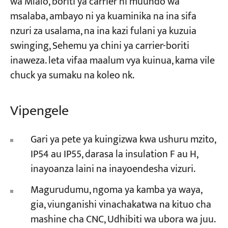
wa Mlalo, boriti ya carrier ni muundo wa
msalaba, ambayo ni ya kuaminika na ina sifa
nzuri za usalama, na ina kazi fulani ya kuzuia
swinging, Sehemu ya chini ya carrier-boriti
inaweza. leta vifaa maalum vya kuinua, kama vile
chuck ya sumaku na koleo nk.
Vipengele
Gari ya pete ya kuingizwa kwa ushuru mzito,
IP54 au IP55, darasa la insulation F au H,
inayoanza laini na inayoendesha vizuri.
Magurudumu, ngoma ya kamba ya waya,
gia, viunganishi vinachakatwa na kituo cha
mashine cha CNC, Udhibiti wa ubora wa juu.