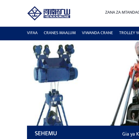
ZANA ZA MTANDA
VIFAA
CRANES MAALUM
VIWANDA CRANE
TROLLEY Y
SEHEMU
Gia ya K