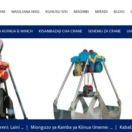
ONI
WASILIANA NASI
KUHUSU SISI
MAOMBI
MIRADI
BLOGI
A KUINUA & WINCH
KISAMBAZAJI CHA CRANE
SEHEMU ZA CRANE
UH
reni: Laini …
Miongozo ya Kamba ya Kiinua Umeme: …
Kabat