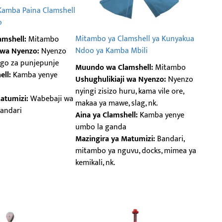
amba Paina Clamshell
o
Mitambo ya Clamshell ya Kunyakua
mshell:
Mitambo
Ndoo ya Kamba Mbili
 wa Nyenzo:
Nyenzo
go za punjepunje
Muundo wa Clamshell:
Mitambo
ell:
Kamba yenye
Ushughulikiaji wa Nyenzo:
Nyenzo
nyingi zisizo huru, kama vile ore,
atumizi:
Wabebaji wa
makaa ya mawe, slag, nk.
andari
Aina ya Clamshell:
Kamba yenye
umbo la ganda
Mazingira ya Matumizi:
Bandari,
mitambo ya nguvu, docks, mimea ya
kemikali, nk.