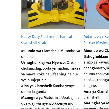
Mitambo ya Ku
Heavy Duty Electro-mechanical
Nne za Machu
Clamshell Grab
Muundo wa Cla
Muundo wa Clamshell:
Mitambo ya
Ushughulikiaji
umeme
zisizo za kawai
Ushughulikiaji wa Nyenzo:
Ore,
changamoto, kam
chokaa, slag, poda ya madini, makaa
chuma chakavu,
ya mawe, coke na vifaa vingine huru
chokaa, chang
vya punjepunje
zingine.
Aina ya Clamshell:
Kamba yenye
Aina ya Clamsh
umbo la ganda
clamshell
Mazingira ya Matumizi:
Upakiaji na
Mazingira ya M
upakuaji wa nyenzo kwenye ardhi,