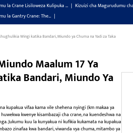
u la Crane Lisiloweza Kulipuka ...
Kizuizi cha Magurudumu cha
u la Gantry Crane: The…
ughulikia Wingi katika Bandari, Miundo ya Chuma na Yadi za Taka
 Miundo Maalum 17 Ya
atika Bandari, Miundo Ya
a
 na kupakua vifaa kama vile shehena nyingi (km makaa ya
da huwekwa kwenye kisambazaji cha crane, na kuendeshwa na
a. Jukumu kuu la kunyakua ni kufikia kukamata na kupakua
ambazo zinafaa kwa bandari, viwanda vya chuma, mitambo ya