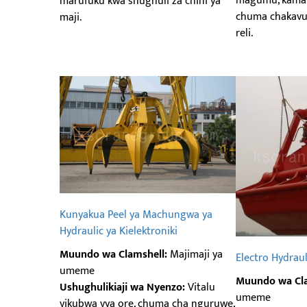
magumu, kama v
marufuku kwa shughuli za chini ya
chuma chakavu,
maji.
reli.
Kunyakua Peel ya Machungwa ya
Hydraulic ya Kielektroniki
Muundo wa Clamshell:
Majimaji ya
Electro Hydrau
umeme
Muundo wa Cla
Ushughulikiaji wa Nyenzo:
Vitalu
umeme
vikubwa vya ore, chuma cha nguruwe,