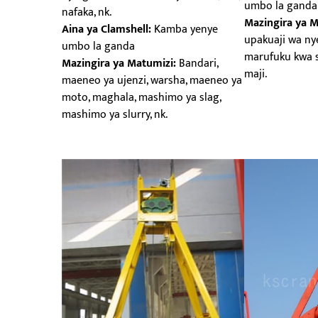
umbo la ganda
nafaka, nk.
Mazingira ya M
Aina ya Clamshell:
Kamba yenye
upakuaji wa ny
umbo la ganda
marufuku kwa s
Mazingira ya Matumizi:
Bandari,
maji.
maeneo ya ujenzi, warsha, maeneo ya
moto, maghala, mashimo ya slag,
mashimo ya slurry, nk.