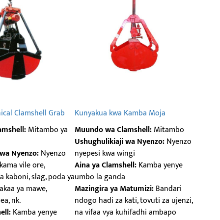
ical Clamshell Grab
Kunyakua kwa Kamba Moja
mshell:
Mitambo ya
Muundo wa Clamshell:
Mitambo
Ushughulikiaji wa Nyenzo:
Nyenzo
 wa Nyenzo:
Nyenzo
nyepesi kwa wingi
kama vile ore,
Aina ya Clamshell:
Kamba yenye
a kaboni, slag, poda ya
umbo la ganda
makaa ya mawe,
Mazingira ya Matumizi:
Bandari
a, nk.
ndogo hadi za kati, tovuti za ujenzi,
ell:
Kamba yenye
na vifaa vya kuhifadhi ambapo