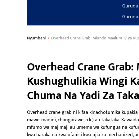
Gurudum
Gurudum
Nyumbani
Overhead Crane Grab: Miundo Maalum 17 ya Kush
Overhead Crane Grab:
Kushughulikia Wingi K
Chuma Na Yadi Za Tak
Overhead crane grab ni kifaa kinachotumika kupakia
mawe, madini, changarawe, n.k.) au takataka. Kawai
mfumo wa majimaji au umeme wa kufungua na kufung
kwa haraka na kwa ufanisi kwa njia za mechanized, 