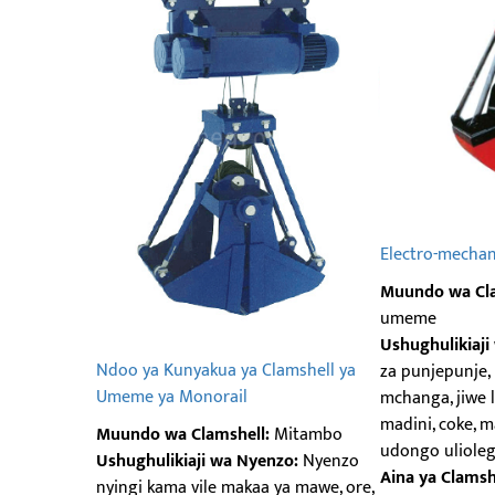
Electro-mechan
Muundo wa Cla
umeme
Ushughulikiaji
Ndoo ya Kunyakua ya Clamshell ya
za punjepunje, 
Umeme ya Monorail
mchanga, jiwe l
madini, coke, 
Muundo wa Clamshell:
Mitambo
udongo uliolege
Ushughulikiaji wa Nyenzo:
Nyenzo
Aina ya Clamsh
nyingi kama vile makaa ya mawe, ore,