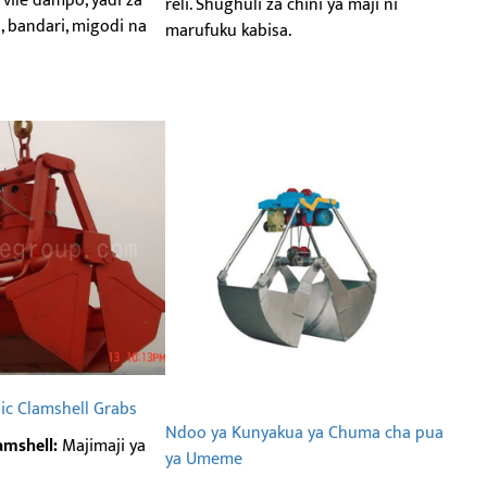
ile dampo, yadi za
reli. Shughuli za chini ya maji ni
 bandari, migodi na
marufuku kabisa.
lic Clamshell Grabs
Ndoo ya Kunyakua ya Chuma cha pua
mshell:
Majimaji ya
ya Umeme