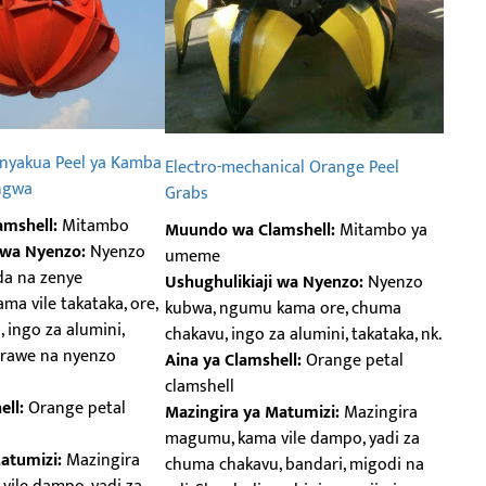
nyakua Peel ya Kamba
Electro-mechanical Orange Peel
ngwa
Grabs
mshell:
Mitambo
Muundo wa Clamshell:
Mitambo ya
 wa Nyenzo:
Nyenzo
umeme
da na zenye
Ushughulikiaji wa Nyenzo:
Nyenzo
a vile takataka, ore,
kubwa, ngumu kama ore, chuma
 ingo za alumini,
chakavu, ingo za alumini, takataka, nk.
arawe na nyenzo
Aina ya Clamshell:
Orange petal
clamshell
ell:
Orange petal
Mazingira ya Matumizi:
Mazingira
magumu, kama vile dampo, yadi za
atumizi:
Mazingira
chuma chakavu, bandari, migodi na