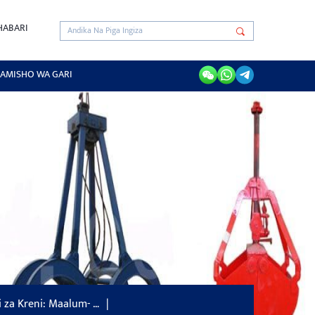
HABARI
AMISHO WA GARI
i za Kreni: Maalum- …