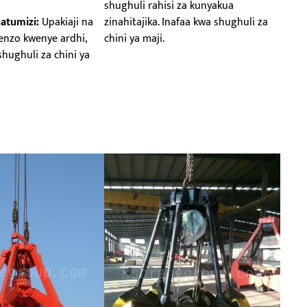
shughuli rahisi za kunyakua
atumizi:
Upakiaji na
zinahitajika. Inafaa kwa shughuli za
enzo kwenye ardhi,
chini ya maji.
hughuli za chini ya