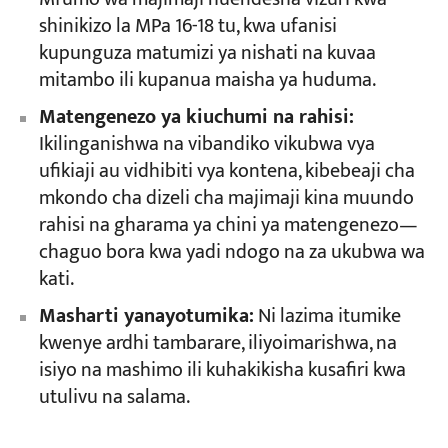
shinikizo la MPa 16-18 tu, kwa ufanisi
kupunguza matumizi ya nishati na kuvaa
mitambo ili kupanua maisha ya huduma.
Matengenezo ya kiuchumi na rahisi:
Ikilinganishwa na vibandiko vikubwa vya
ufikiaji au vidhibiti vya kontena, kibebeaji cha
mkondo cha dizeli cha majimaji kina muundo
rahisi na gharama ya chini ya matengenezo—
chaguo bora kwa yadi ndogo na za ukubwa wa
kati.
Masharti yanayotumika:
Ni lazima itumike
kwenye ardhi tambarare, iliyoimarishwa, na
isiyo na mashimo ili kuhakikisha kusafiri kwa
utulivu na salama.