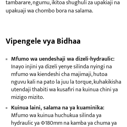
tambarare, ngumu, ikitoa shughuli za upakiaji na
upakuaji wa chombo bora na salama.
Miradi
Blogu
Habari
Maombi
Vipengele vya Bidhaa
Kuhusu sisi
Wasiliana nasi
Mfumo wa uendeshaji wa dizeli-hydraulic:
Inayo injini ya dizeli yenye silinda nyingi na
mfumo wa kiendeshi cha majimaji, hutoa
nguvu kali na pato la juu la torque, kuhakikisha
utendaji thabiti wa kusafiri na kuinua chini ya
mizigo mizito.
Kuinua laini, salama na ya kuaminika:
Mfumo wa kuinua huchukua silinda ya
hydraulic ya Φ180mm na kamba ya chuma ya