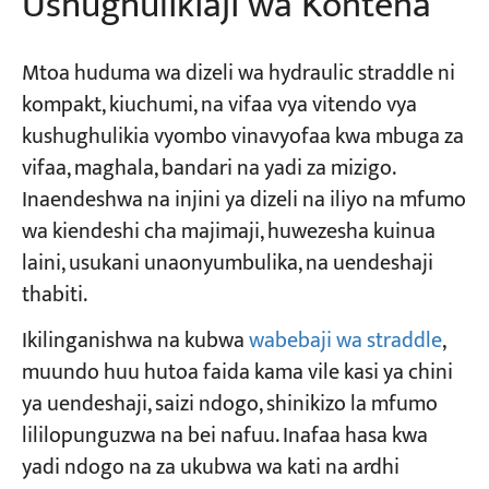
Ushughulikiaji wa Kontena
Mtoa huduma wa dizeli wa hydraulic straddle ni
kompakt, kiuchumi, na vifaa vya vitendo vya
kushughulikia vyombo vinavyofaa kwa mbuga za
vifaa, maghala, bandari na yadi za mizigo.
Inaendeshwa na injini ya dizeli na iliyo na mfumo
wa kiendeshi cha majimaji, huwezesha kuinua
laini, usukani unaonyumbulika, na uendeshaji
thabiti.
Ikilinganishwa na kubwa
wabebaji wa straddle
,
muundo huu hutoa faida kama vile kasi ya chini
ya uendeshaji, saizi ndogo, shinikizo la mfumo
lililopunguzwa na bei nafuu. Inafaa hasa kwa
yadi ndogo na za ukubwa wa kati na ardhi