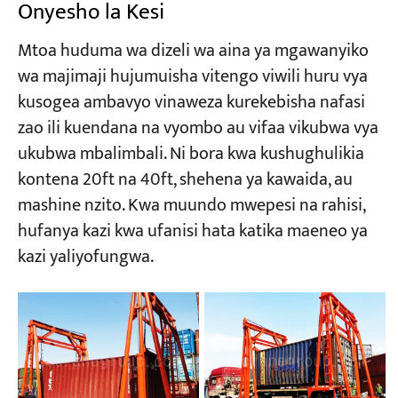
Onyesho la Kesi
Mtoa huduma wa dizeli wa aina ya mgawanyiko
wa majimaji hujumuisha vitengo viwili huru vya
kusogea ambavyo vinaweza kurekebisha nafasi
zao ili kuendana na vyombo au vifaa vikubwa vya
ukubwa mbalimbali. Ni bora kwa kushughulikia
kontena 20ft na 40ft, shehena ya kawaida, au
mashine nzito. Kwa muundo mwepesi na rahisi,
hufanya kazi kwa ufanisi hata katika maeneo ya
kazi yaliyofungwa.