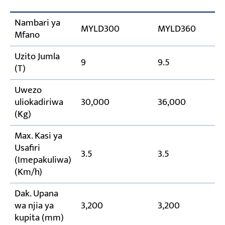
Nambari ya
MYLD300
MYLD360
Mfano
Uzito Jumla
9
9.5
(T)
Uwezo
uliokadiriwa
30,000
36,000
(Kg)
Max. Kasi ya
Usafiri
3.5
3.5
(Imepakuliwa)
(Km/h)
Dak. Upana
wa njia ya
3,200
3,200
kupita (mm)