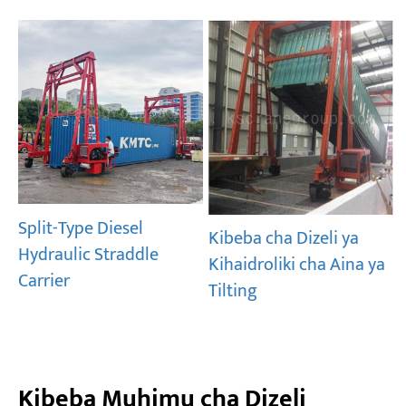
Split-Type Diesel
Kibeba cha Dizeli ya
Hydraulic Straddle
Kihaidroliki cha Aina ya
Carrier
Tilting
Kibeba Muhimu cha Dizeli