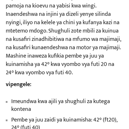
pamoja na kioevu na yabisi kwa wingi.
Inaendeshwa na injini ya dizeli yenye silinda
nyingi, iliyo na kelele ya chini ya kufanya kazi na
mtetemo mdogo. Shughuli zote mbili za kuinua
na kusafiri zinadhibitiwa na mfumo wa majimaji,
na kusafiri kunaendeshwa na motor ya majimaji.
Mashine inaweza kufikia pembe ya juu ya
kuinamisha ya 42° kwa vyombo vya futi 20 na
24° kwa vyombo vya futi 40.
vipengele:
Imeundwa kwa ajili ya shughuli za kutega
kontena
Pembe ya juu zaidi ya kuinamisha: 42° (ft20),
24° (futi 40)