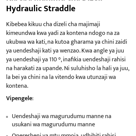
Hydraulic Straddle
Kibebea kikuu cha dizeli cha majimaji
kimeundwa kwa yadi za kontena ndogo na za
ukubwa wa kati, na kutoa gharama ya chini zaidi
ya uendeshaji kati ya wenzao. Kwa angle ya juu
ya uendeshaji ya 110 °, inafikia uendeshaji rahisi
na harakati za upande. Ni suluhisho la hali ya juu,
la bei ya chini na la vitendo kwa utunzaji wa
kontena.
Vipengele
:
Uendeshaji wa magurudumu manne na
usukani wa magurudumu manne
Operesheni ya mtu mmoja, udhibiti rahisi