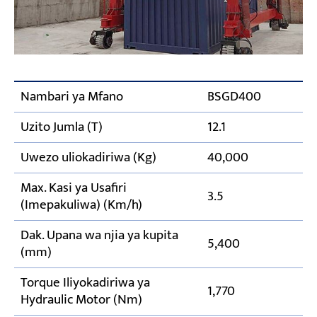
Nambari ya Mfano
BSGD400
Uzito Jumla (T)
12.1
Uwezo uliokadiriwa (Kg)
40,000
Max. Kasi ya Usafiri
3.5
(Imepakuliwa) (Km/h)
Dak. Upana wa njia ya kupita
5,400
(mm)
Torque Iliyokadiriwa ya
1,770
Hydraulic Motor (Nm)