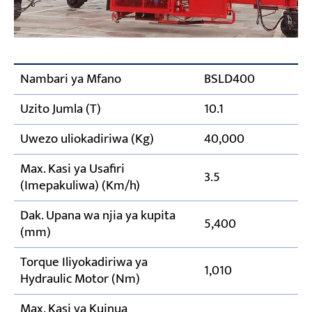
Nambari ya Mfano
BSLD400
Uzito Jumla (T)
10.1
Uwezo uliokadiriwa (Kg)
40,000
Max. Kasi ya Usafiri
3.5
(Imepakuliwa) (Km/h)
Dak. Upana wa njia ya kupita
5,400
(mm)
Torque Iliyokadiriwa ya
1,010
Hydraulic Motor (Nm)
Max. Kasi ya Kuinua