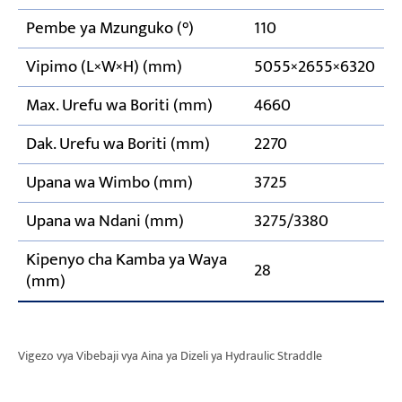
Pembe ya Mzunguko (°)
110
Vipimo (L×W×H) (mm)
5055×2655×6320
Max. Urefu wa Boriti (mm)
4660
Dak. Urefu wa Boriti (mm)
2270
Upana wa Wimbo (mm)
3725
Upana wa Ndani (mm)
3275/3380
Kipenyo cha Kamba ya Waya
28
(mm)
Vigezo vya Vibebaji vya Aina ya Dizeli ya Hydraulic Straddle