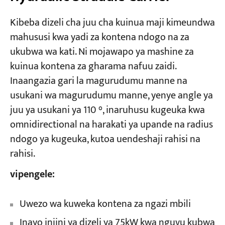
Kibeba dizeli cha juu cha kuinua maji kimeundwa
mahususi kwa yadi za kontena ndogo na za
ukubwa wa kati. Ni mojawapo ya mashine za
kuinua kontena za gharama nafuu zaidi.
Inaangazia gari la magurudumu manne na
usukani wa magurudumu manne, yenye angle ya
juu ya usukani ya 110 °, inaruhusu kugeuka kwa
omnidirectional na harakati ya upande na radius
ndogo ya kugeuka, kutoa uendeshaji rahisi na
rahisi.
vipengele:
Uwezo wa kuweka kontena za ngazi mbili
Inayo injini ya dizeli ya 75kW kwa nguvu kubwa