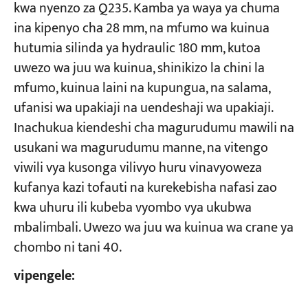
kwa nyenzo za Q235. Kamba ya waya ya chuma
ina kipenyo cha 28 mm, na mfumo wa kuinua
hutumia silinda ya hydraulic 180 mm, kutoa
uwezo wa juu wa kuinua, shinikizo la chini la
mfumo, kuinua laini na kupungua, na salama,
ufanisi wa upakiaji na uendeshaji wa upakiaji.
Inachukua kiendeshi cha magurudumu mawili na
usukani wa magurudumu manne, na vitengo
viwili vya kusonga vilivyo huru vinavyoweza
kufanya kazi tofauti na kurekebisha nafasi zao
kwa uhuru ili kubeba vyombo vya ukubwa
mbalimbali. Uwezo wa juu wa kuinua wa crane ya
chombo ni tani 40.
vipengele: