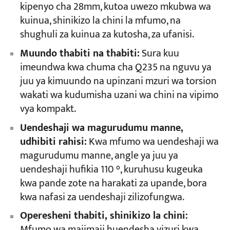
kipenyo cha 28mm, kutoa uwezo mkubwa wa
kuinua, shinikizo la chini la mfumo, na
shughuli za kuinua za kutosha, za ufanisi.
Muundo thabiti na thabiti:
Sura kuu
imeundwa kwa chuma cha Q235 na nguvu ya
juu ya kimuundo na upinzani mzuri wa torsion
wakati wa kudumisha uzani wa chini na vipimo
vya kompakt.
Uendeshaji wa magurudumu manne,
udhibiti rahisi:
Kwa mfumo wa uendeshaji wa
magurudumu manne, angle ya juu ya
uendeshaji hufikia 110 °, kuruhusu kugeuka
kwa pande zote na harakati za upande, bora
kwa nafasi za uendeshaji zilizofungwa.
Operesheni thabiti, shinikizo la chini:
Mfumo wa majimaji huendesha vizuri kwa