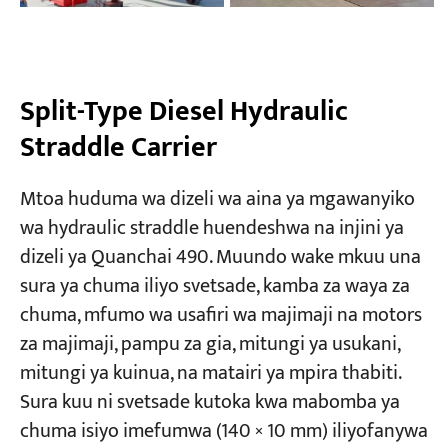
Split-Type Diesel Hydraulic
Straddle Carrier
Mtoa huduma wa dizeli wa aina ya mgawanyiko
wa hydraulic straddle huendeshwa na injini ya
dizeli ya Quanchai 490. Muundo wake mkuu una
sura ya chuma iliyo svetsade, kamba za waya za
chuma, mfumo wa usafiri wa majimaji na motors
za majimaji, pampu za gia, mitungi ya usukani,
mitungi ya kuinua, na matairi ya mpira thabiti.
Sura kuu ni svetsade kutoka kwa mabomba ya
chuma isiyo imefumwa (140 × 10 mm) iliyofanywa