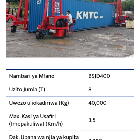
Nambari ya Mfano
BSJD400
Uzito Jumla (T)
8
Uwezo uliokadiriwa (Kg)
40,000
Max. Kasi ya Usafiri
3.5
(Imepakuliwa) (Km/h)
Dak. Upana wa njia ya kupita