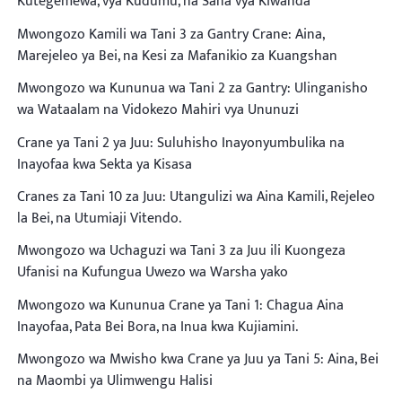
Kutegemewa, vya Kudumu, na Sana vya Kiwanda
Mwongozo Kamili wa Tani 3 za Gantry Crane: Aina,
Marejeleo ya Bei, na Kesi za Mafanikio za Kuangshan
Mwongozo wa Kununua wa Tani 2 za Gantry: Ulinganisho
wa Wataalam na Vidokezo Mahiri vya Ununuzi
Crane ya Tani 2 ya Juu: Suluhisho Inayonyumbulika na
Inayofaa kwa Sekta ya Kisasa
Cranes za Tani 10 za Juu: Utangulizi wa Aina Kamili, Rejeleo
la Bei, na Utumiaji Vitendo.
Mwongozo wa Uchaguzi wa Tani 3 za Juu ili Kuongeza
Ufanisi na Kufungua Uwezo wa Warsha yako
Mwongozo wa Kununua Crane ya Tani 1: Chagua Aina
Inayofaa, Pata Bei Bora, na Inua kwa Kujiamini.
Mwongozo wa Mwisho kwa Crane ya Juu ya Tani 5: Aina, Bei
na Maombi ya Ulimwengu Halisi