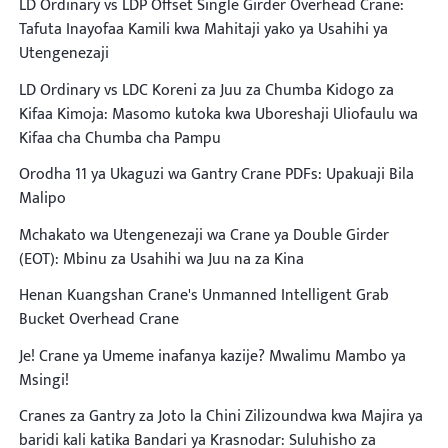
LD Ordinary vs LDP Offset Single Girder Overhead Crane:
Tafuta Inayofaa Kamili kwa Mahitaji yako ya Usahihi ya
Utengenezaji
LD Ordinary vs LDC Koreni za Juu za Chumba Kidogo za
Kifaa Kimoja: Masomo kutoka kwa Uboreshaji Uliofaulu wa
Kifaa cha Chumba cha Pampu
Orodha 11 ya Ukaguzi wa Gantry Crane PDFs: Upakuaji Bila
Malipo
Mchakato wa Utengenezaji wa Crane ya Double Girder
(EOT): Mbinu za Usahihi wa Juu na za Kina
Henan Kuangshan Crane's Unmanned Intelligent Grab
Bucket Overhead Crane
Je! Crane ya Umeme inafanya kazije? Mwalimu Mambo ya
Msingi!
Cranes za Gantry za Joto la Chini Zilizoundwa kwa Majira ya
baridi kali katika Bandari ya Krasnodar: Suluhisho za