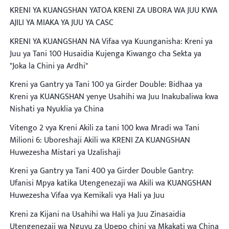
KRENI YA KUANGSHAN YATOA KRENI ZA UBORA WA JUU KWA
AJILI YA MIAKA YA JUU YA CASC
KRENI YA KUANGSHAN NA Vifaa vya Kuunganisha: Kreni ya
Juu ya Tani 100 Husaidia Kujenga Kiwango cha Sekta ya
"Joka la Chini ya Ardhi"
Kreni ya Gantry ya Tani 100 ya Girder Double: Bidhaa ya
Kreni ya KUANGSHAN yenye Usahihi wa Juu Inakubaliwa kwa
Nishati ya Nyuklia ya China
Vitengo 2 vya Kreni Akili za tani 100 kwa Mradi wa Tani
Milioni 6: Uboreshaji Akili wa KRENI ZA KUANGSHAN
Huwezesha Mistari ya Uzalishaji
Kreni ya Gantry ya Tani 400 ya Girder Double Gantry:
Ufanisi Mpya katika Utengenezaji wa Akili wa KUANGSHAN
Huwezesha Vifaa vya Kemikali vya Hali ya Juu
Kreni za Kijani na Usahihi wa Hali ya Juu Zinasaidia
Utengenezaji wa Nguvu za Upepo chini ya Mkakati wa China