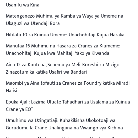
Usanifu wa Kina
Matengenezo Muhimu ya Kamba ya Waya ya Umeme na
Ukaguzi wa Utendaji Bora
Hitilafu 10 za Kuinua Umeme: Unachohitaji Kujua Haraka
Manufaa 16 Muhimu na Hasara za Cranes za Kiumeme:
Unachohitaji Kujua kwa Mahitaji Yako ya Kiwanda
Aina 12 za Kontena, Sehemu ya Meli, Koreshi za Mizigo
Zinazotumika katika Usafiri wa Bandari
Maombi ya Aina tofauti za Cranes za Foundry katika Miradi
Halisi
Epuka Ajali: Lazima Ufuate Tahadhari za Usalama za Kuinua
Crane ya EOT
Umuhimu wa Uzingatiaji: Kuhakikisha Ukokotoaji wa
Gurudumu la Crane Unalingana na Viwango vya Kichina