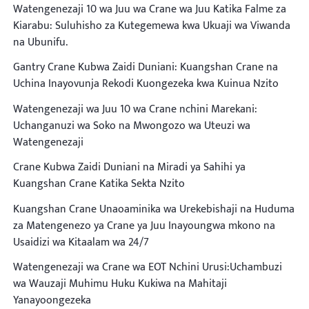
Watengenezaji 10 wa Juu wa Crane wa Juu Katika Falme za
Kiarabu: Suluhisho za Kutegemewa kwa Ukuaji wa Viwanda
na Ubunifu.
Gantry Crane Kubwa Zaidi Duniani: Kuangshan Crane na
Uchina Inayovunja Rekodi Kuongezeka kwa Kuinua Nzito
Watengenezaji wa Juu 10 wa Crane nchini Marekani:
Uchanganuzi wa Soko na Mwongozo wa Uteuzi wa
Watengenezaji
Crane Kubwa Zaidi Duniani na Miradi ya Sahihi ya
Kuangshan Crane Katika Sekta Nzito
Kuangshan Crane Unaoaminika wa Urekebishaji na Huduma
za Matengenezo ya Crane ya Juu Inayoungwa mkono na
Usaidizi wa Kitaalam wa 24/7
Watengenezaji wa Crane wa EOT Nchini Urusi:Uchambuzi
wa Wauzaji Muhimu Huku Kukiwa na Mahitaji
Yanayoongezeka