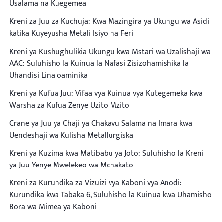
Usalama na Kuegemea
Kreni za Juu za Kuchuja: Kwa Mazingira ya Ukungu wa Asidi
katika Kuyeyusha Metali Isiyo na Feri
Kreni ya Kushughulikia Ukungu kwa Mstari wa Uzalishaji wa
AAC: Suluhisho la Kuinua la Nafasi Zisizohamishika la
Uhandisi Linaloaminika
Kreni ya Kufua Juu: Vifaa vya Kuinua vya Kutegemeka kwa
Warsha za Kufua Zenye Uzito Mzito
Crane ya Juu ya Chaji ya Chakavu Salama na Imara kwa
Uendeshaji wa Kulisha Metallurgiska
Kreni ya Kuzima kwa Matibabu ya Joto: Suluhisho la Kreni
ya Juu Yenye Mwelekeo wa Mchakato
Kreni za Kurundika za Vizuizi vya Kaboni vya Anodi:
Kurundika kwa Tabaka 6, Suluhisho la Kuinua kwa Uhamisho
Bora wa Mimea ya Kaboni