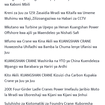
wa Kaboni Mbili
Kreni za Juu za 125t Zasaidia Mradi wa Kitaifa wa Umeme
Muhimu wa Maji, Zilizoangaziwa na Habari za CCTV
Mkutano wa Turbine ya Upepo ya Henan Kuangshan Power
Offshore kwa ajili ya Maendeleo ya Nishati Safi
Mfumo wa Crane wa Kina Akili wa KUANGSHAN CRANE
Huwezesha Uhifadhi wa Bamba la Chuma lenye Ufanisi wa
Juu
KUANGSHAN CRANE Washirika na YTO ya China Kuendeleza
Mpango wa Barabara ya Hariri ya Ardhi
Kito Akili: KUANGSHAN CRANE Kizuizi cha Carbon Kupakia
Crane ya Juu ya Juu
200t Four-Girder Ladle Cranes Power Imefaulu Jaribio Moto
la Mradi wa Uboreshaji wa Kijani wa Kijani wa Jinhui
Suluhisho za Kiotomatiki za Foundry Crane: Kuboresha