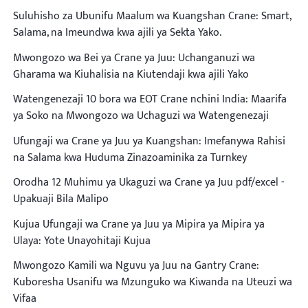
Suluhisho za Ubunifu Maalum wa Kuangshan Crane: Smart,
Salama, na Imeundwa kwa ajili ya Sekta Yako.
Mwongozo wa Bei ya Crane ya Juu: Uchanganuzi wa
Gharama wa Kiuhalisia na Kiutendaji kwa ajili Yako
Watengenezaji 10 bora wa EOT Crane nchini India: Maarifa
ya Soko na Mwongozo wa Uchaguzi wa Watengenezaji
Ufungaji wa Crane ya Juu ya Kuangshan: Imefanywa Rahisi
na Salama kwa Huduma Zinazoaminika za Turnkey
Orodha 12 Muhimu ya Ukaguzi wa Crane ya Juu pdf/excel -
Upakuaji Bila Malipo
Kujua Ufungaji wa Crane ya Juu ya Mipira ya Mipira ya
Ulaya: Yote Unayohitaji Kujua
Mwongozo Kamili wa Nguvu ya Juu na Gantry Crane:
Kuboresha Usanifu wa Mzunguko wa Kiwanda na Uteuzi wa
Vifaa