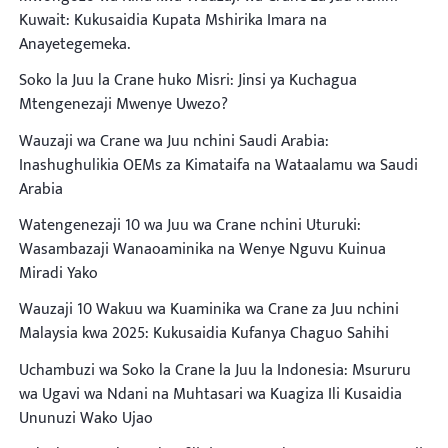
Kuwait: Kukusaidia Kupata Mshirika Imara na
Anayetegemeka.
Soko la Juu la Crane huko Misri: Jinsi ya Kuchagua
Mtengenezaji Mwenye Uwezo?
Wauzaji wa Crane wa Juu nchini Saudi Arabia:
Inashughulikia OEMs za Kimataifa na Wataalamu wa Saudi
Arabia
Watengenezaji 10 wa Juu wa Crane nchini Uturuki:
Wasambazaji Wanaoaminika na Wenye Nguvu Kuinua
Miradi Yako
Wauzaji 10 Wakuu wa Kuaminika wa Crane za Juu nchini
Malaysia kwa 2025: Kukusaidia Kufanya Chaguo Sahihi
Uchambuzi wa Soko la Crane la Juu la Indonesia: Msururu
wa Ugavi wa Ndani na Muhtasari wa Kuagiza Ili Kusaidia
Ununuzi Wako Ujao