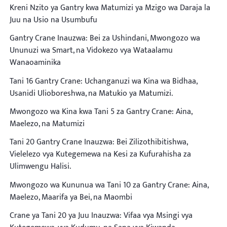
Kreni Nzito ya Gantry kwa Matumizi ya Mzigo wa Daraja la
Juu na Usio na Usumbufu
Gantry Crane Inauzwa: Bei za Ushindani, Mwongozo wa
Ununuzi wa Smart, na Vidokezo vya Wataalamu
Wanaoaminika
Tani 16 Gantry Crane: Uchanganuzi wa Kina wa Bidhaa,
Usanidi Ulioboreshwa, na Matukio ya Matumizi.
Mwongozo wa Kina kwa Tani 5 za Gantry Crane: Aina,
Maelezo, na Matumizi
Tani 20 Gantry Crane Inauzwa: Bei Zilizothibitishwa,
Vielelezo vya Kutegemewa na Kesi za Kufurahisha za
Ulimwengu Halisi.
Mwongozo wa Kununua wa Tani 10 za Gantry Crane: Aina,
Maelezo, Maarifa ya Bei, na Maombi
Crane ya Tani 20 ya Juu Inauzwa: Vifaa vya Msingi vya