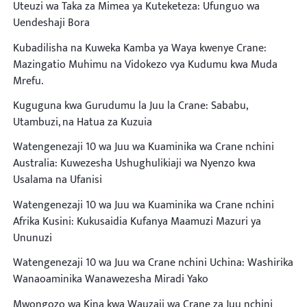
Uteuzi wa Taka za Mimea ya Kuteketeza: Ufunguo wa
Uendeshaji Bora
Kubadilisha na Kuweka Kamba ya Waya kwenye Crane:
Mazingatio Muhimu na Vidokezo vya Kudumu kwa Muda
Mrefu.
Kuguguna kwa Gurudumu la Juu la Crane: Sababu,
Utambuzi, na Hatua za Kuzuia
Watengenezaji 10 wa Juu wa Kuaminika wa Crane nchini
Australia: Kuwezesha Ushughulikiaji wa Nyenzo kwa
Usalama na Ufanisi
Watengenezaji 10 wa Juu wa Kuaminika wa Crane nchini
Afrika Kusini: Kukusaidia Kufanya Maamuzi Mazuri ya
Ununuzi
Watengenezaji 10 wa Juu wa Crane nchini Uchina: Washirika
Wanaoaminika Wanawezesha Miradi Yako
Mwongozo wa Kina kwa Wauzaji wa Crane za Juu nchini