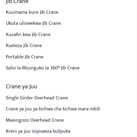
Jib Crane
Kusimama bure Jib Crane
Miradi
Ukuta uliowekwa Jib Crane
Blogu
Habari
Kusafiri kwa Jib Crane
Maombi
Kuhusu sisi
Kueleza Jib Crane
Wasiliana nasi
Portable Jib Crane
Salio la Mzunguko la 360° Jib Crane
Crane ya Juu
Single Girder Overhead Crane
Crane ya juu ya kichwa cha kichwa mara mbili
Mwongozo Overhead Crane
Kreni ya juu isiyoweza kulipuka