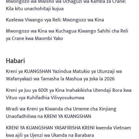
Mwongozo wa Mwisho wa Uchaguzi wa Kamba za Crane:
Kila kitu unachohitaji kujua
Kuelewa Viwango vya Reli: Mwongozo wa Kina
Mwongozo wa Kina wa Kuchagua Kiwango Sahihi cha Reli
ya Crane kwa Maombi Yako
Habari
Kreni ya KUANGSHAN Yazindua Matukio ya Utunzaji wa
Wafanyakazi wa Tamasha la Mashua ya Joka la 2026
Kreni ya Juu ya 600t ya Kina Inahakikisha Utendaji Bora kwa
Vituo vya Kuhifadhia Vilivyosukumwa
Mradi wa Kreni ya Kiwanda cha Umeme cha Xinjiang
Unaofadhiliwa na KRENI YA KUANGSHAN
KRENI YA KUANGSHAN YASAFIRISHA KRENI kwenda Vietnam
kwa ajili ya Ujenzi wa Ukanda na Barabara