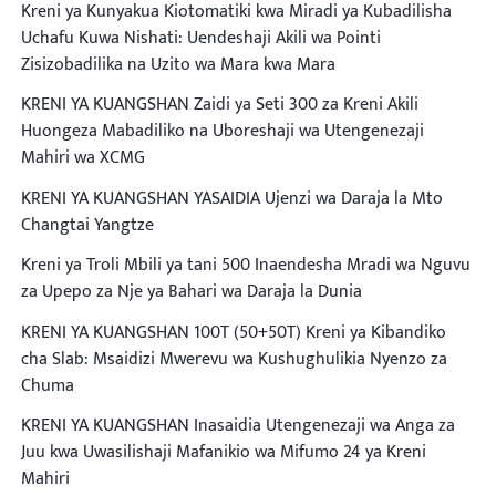
Kreni ya Kunyakua Kiotomatiki kwa Miradi ya Kubadilisha
Uchafu Kuwa Nishati: Uendeshaji Akili wa Pointi
Zisizobadilika na Uzito wa Mara kwa Mara
KRENI YA KUANGSHAN Zaidi ya Seti 300 za Kreni Akili
Huongeza Mabadiliko na Uboreshaji wa Utengenezaji
Mahiri wa XCMG
KRENI YA KUANGSHAN YASAIDIA Ujenzi wa Daraja la Mto
Changtai Yangtze
Kreni ya Troli Mbili ya tani 500 Inaendesha Mradi wa Nguvu
za Upepo za Nje ya Bahari wa Daraja la Dunia
KRENI YA KUANGSHAN 100T (50+50T) Kreni ya Kibandiko
cha Slab: Msaidizi Mwerevu wa Kushughulikia Nyenzo za
Chuma
KRENI YA KUANGSHAN Inasaidia Utengenezaji wa Anga za
Juu kwa Uwasilishaji Mafanikio wa Mifumo 24 ya Kreni
Mahiri