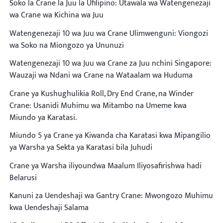
Soko la Crane la Juu la Ufilipino: Utawala wa Watengenezaji
wa Crane wa Kichina wa Juu
Watengenezaji 10 wa Juu wa Crane Ulimwenguni: Viongozi
wa Soko na Miongozo ya Ununuzi
Watengenezaji 10 wa Juu wa Crane za Juu nchini Singapore:
Wauzaji wa Ndani wa Crane na Wataalam wa Huduma
Crane ya Kushughulikia Roll, Dry End Crane, na Winder
Crane: Usanidi Muhimu wa Mitambo na Umeme kwa
Miundo ya Karatasi.
Miundo 5 ya Crane ya Kiwanda cha Karatasi kwa Mipangilio
ya Warsha ya Sekta ya Karatasi bila Juhudi
Crane ya Warsha iliyoundwa Maalum Iliyosafirishwa hadi
Belarusi
Kanuni za Uendeshaji wa Gantry Crane: Mwongozo Muhimu
kwa Uendeshaji Salama