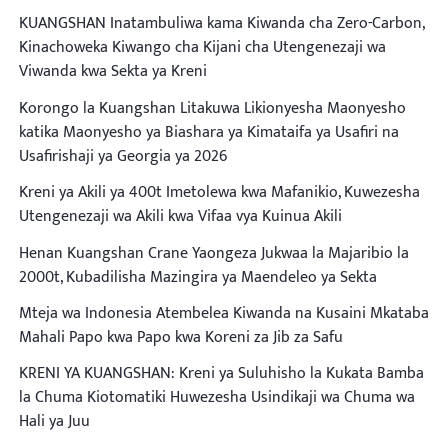
KUANGSHAN Inatambuliwa kama Kiwanda cha Zero-Carbon,
Kinachoweka Kiwango cha Kijani cha Utengenezaji wa
Viwanda kwa Sekta ya Kreni
Korongo la Kuangshan Litakuwa Likionyesha Maonyesho
katika Maonyesho ya Biashara ya Kimataifa ya Usafiri na
Usafirishaji ya Georgia ya 2026
Kreni ya Akili ya 400t Imetolewa kwa Mafanikio, Kuwezesha
Utengenezaji wa Akili kwa Vifaa vya Kuinua Akili
Henan Kuangshan Crane Yaongeza Jukwaa la Majaribio la
2000t, Kubadilisha Mazingira ya Maendeleo ya Sekta
Mteja wa Indonesia Atembelea Kiwanda na Kusaini Mkataba
Mahali Papo kwa Papo kwa Koreni za Jib za Safu
KRENI YA KUANGSHAN: Kreni ya Suluhisho la Kukata Bamba
la Chuma Kiotomatiki Huwezesha Usindikaji wa Chuma wa
Hali ya Juu