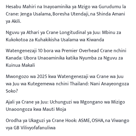
Hesabu Mahiri na Inayoaminika ya Mzigo wa Gurudumu la
Crane: Jenga Usalama, Boresha Utendaji, na Shinda Amani
ya Akili.
Nguvu ya Athari ya Crane Longitudinal ya Juu: Mbinu za
Kukokotoa za Kuhakikisha Usalama wa Kiwanda
Watengenezaji 10 bora wa Premier Overhead Crane nchini
Kanada: Ubora Unaoaminika katika Nyumba za Nguvu za
Kuinua Makali
Mwongozo wa 2025 kwa Watengenezaji wa Crane wa Juu
wa Juu wa Kutegemewa nchini Thailand: Nani Anayeongoza
Soko?
Ajali ya Crane ya Juu: Uchunguzi wa Mgongano wa Mizigo
Unaoongoza kwa Mauti Moja
Orodha ya Ukaguzi ya Crane Hook: ASME, OSHA, na Viwango
vya GB Vilivyofafanuliwa