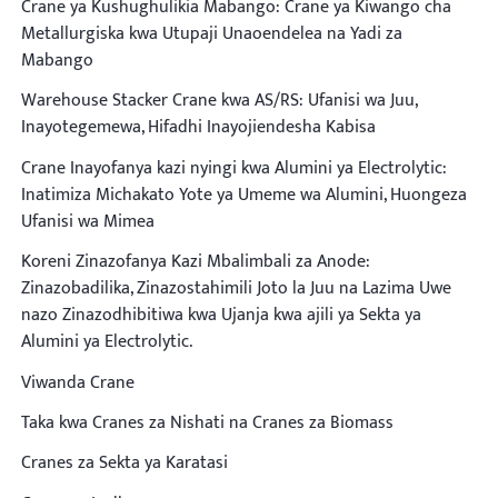
Crane ya Kushughulikia Mabango: Crane ya Kiwango cha
Metallurgiska kwa Utupaji Unaoendelea na Yadi za
Mabango
Warehouse Stacker Crane kwa AS/RS: Ufanisi wa Juu,
Inayotegemewa, Hifadhi Inayojiendesha Kabisa
Crane Inayofanya kazi nyingi kwa Alumini ya Electrolytic:
Inatimiza Michakato Yote ya Umeme wa Alumini, Huongeza
Ufanisi wa Mimea
Koreni Zinazofanya Kazi Mbalimbali za Anode:
Zinazobadilika, Zinazostahimili Joto la Juu na Lazima Uwe
nazo Zinazodhibitiwa kwa Ujanja kwa ajili ya Sekta ya
Alumini ya Electrolytic.
Viwanda Crane
Taka kwa Cranes za Nishati na Cranes za Biomass
Cranes za Sekta ya Karatasi