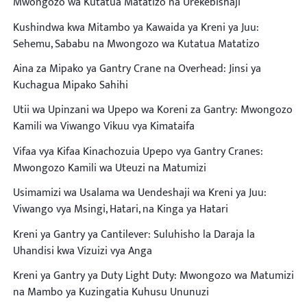
Mwongozo wa Kutatua Matatizo na Urekebishaji
Kushindwa kwa Mitambo ya Kawaida ya Kreni ya Juu:
Sehemu, Sababu na Mwongozo wa Kutatua Matatizo
Aina za Mipako ya Gantry Crane na Overhead: Jinsi ya
Kuchagua Mipako Sahihi
Utii wa Upinzani wa Upepo wa Koreni za Gantry: Mwongozo
Kamili wa Viwango Vikuu vya Kimataifa
Vifaa vya Kifaa Kinachozuia Upepo vya Gantry Cranes:
Mwongozo Kamili wa Uteuzi na Matumizi
Usimamizi wa Usalama wa Uendeshaji wa Kreni ya Juu:
Viwango vya Msingi, Hatari, na Kinga ya Hatari
Kreni ya Gantry ya Cantilever: Suluhisho la Daraja la
Uhandisi kwa Vizuizi vya Anga
Kreni ya Gantry ya Duty Light Duty: Mwongozo wa Matumizi
na Mambo ya Kuzingatia Kuhusu Ununuzi