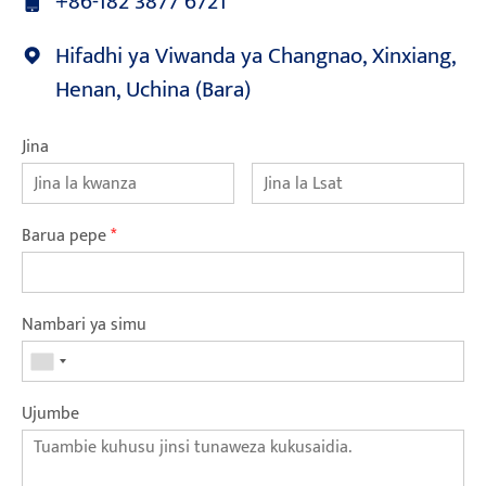
+86-182 3877 6721
Hifadhi ya Viwanda ya Changnao, Xinxiang,
Henan, Uchina (Bara)
Jina
Barua pepe
*
Nambari ya simu
Ujumbe