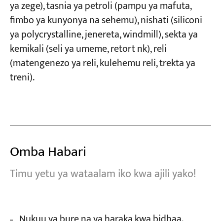
ya zege), tasnia ya petroli (pampu ya mafuta,
fimbo ya kunyonya na sehemu), nishati (siliconi
ya polycrystalline, jenereta, windmill), sekta ya
kemikali (seli ya umeme, retort nk), reli
(matengenezo ya reli, kulehemu reli, trekta ya
treni).
Omba Habari
Timu yetu ya wataalam iko kwa ajili yako!
Nukuu ya bure na ya haraka kwa bidhaa.