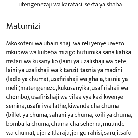
utengenezaji wa karatasi; sekta ya shaba.
Matumizi
Mkokoteni wa uhamishaji wa reli yenye uwezo
mkubwa wa kubeba mizigo hutumika sana katika
mstari wa kusanyiko (laini ya uzalishaji wa pete,
laini ya uzalishaji wa kitanzi), tasnia ya madini
(ladle ya chuma), usafirishaji wa ghala, tasnia ya
meli (matengenezo, kukusanyika, usafirishaji wa
chombo), usafirishaji wa vifaa vya kazi kwenye
semina, usafiri wa lathe, kiwanda cha chuma
(billet ya chuma, sahani ya chuma, koili ya chuma,
bomba la chuma, chuma cha sehemu, muundo
wa chuma), ujenzi(daraja, jengo rahisi, saruji, safu