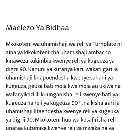
Miradi
Blogu
Maelezo Ya Bidhaa
Habari
Maombi
Kuhusu sisi
Mkokoteni wa uhamishaji wa reli ya Turnplate ni
Wasiliana nasi
aina ya kikokoteni cha uhamishaji ambacho
kinaweza kukimbia kwenye reli ya kugeuza ya
digrii 90. Kanuni ya kufanya kazi: wakati gari la
uhamishaji linapoendesha kwenye sahani ya
kugeuza, geuza bati moja kwa moja au ukiwa na
wafanyikazi ili kuunganisha reli kwenye bati ya
kugeuza na reli ya kugeuza 90 °, na kisha gari la
uhamishaji litaendesha kwenye reli ya kugeuka
ya digrii 90. Mkokoteni huu wa kusafirisha reli
unafaa kutumika kwenye reli ya mwaka na ya