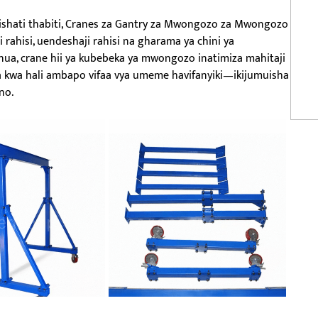
shati thabiti, Cranes za Gantry za Mwongozo za Mwongozo
i rahisi, uendeshaji rahisi na gharama ya chini ya
ua, crane hii ya kubebeka ya mwongozo inatimiza mahitaji
a kwa hali ambapo vifaa vya umeme havifanyiki—ikijumuisha
no.