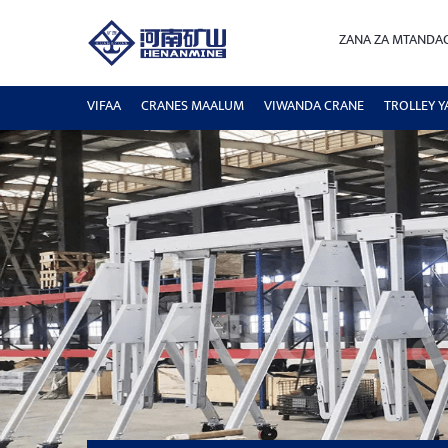
ZANA ZA MTANDA
VIFAA
CRANES MAALUM
VIWANDA CRANE
TROLLEY Y