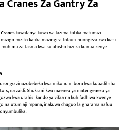
a Cranes Za Gantry Za
 Cranes
kuwafanya kuwa wa lazima katika matumizi
mizigo mizito katika mazingira tofauti huongeza kwa kiasi
ali muhimu za tasnia kwa suluhisho hizi za kuinua zenye
a
 korongo zinazobebeka kwa mikono ni bora kwa kubadilisha
tors, na zaidi. Shukrani kwa maeneo ya matengenezo ya
gozwa kwa urahisi kando ya vifaa na kuhifadhiwa kwenye
ogo na utumiaji mpana, inakuwa chaguo la gharama nafuu
zonyumbulika.