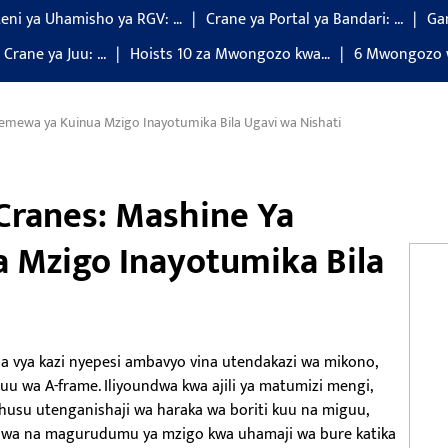
eni ya Uhamisho ya RGV: …
Crane ya Portal ya Bandari: ...
Gan
Crane ya Juu: ...
Hoists 10 za Mwongozo kwa…
6 Mwongozo wa
mewa ya Kuinua Mzigo Inayotumika Bila Ugavi wa Nishati
ranes: Mashine Ya
 Mzigo Inayotumika Bila
ua vya kazi nyepesi ambavyo vina utendakazi wa mikono,
 wa A-frame. Iliyoundwa kwa ajili ya matumizi mengi,
su utenganishaji wa haraka wa boriti kuu na miguu,
 ikiwa na magurudumu ya mzigo kwa uhamaji wa bure katika