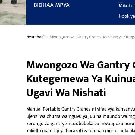
BIDHAA MPYA
Mikokot
Hook ya 
Nyumbani
Mwongozo wa Gantry Cranes: Mashine ya Kutege
Mwongozo Wa Gantry C
Kutegemewa Ya Kuinua
Ugavi Wa Nishati
Manual Portable Gantry Cranes ni vifaa vya kunyany
ujenzi wa chuma wa nguvu ya juu na muundo wa mguu
korongo za gantry zinazobebeka za mwongozo huruhu
kukidhi mahitaji ya harakati za umbali mrefu, huku