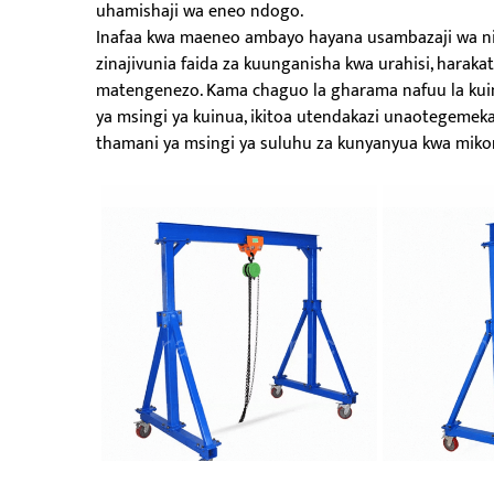
uhamishaji wa eneo ndogo.
Inafaa kwa maeneo ambayo hayana usambazaji wa ni
zinajivunia faida za kuunganisha kwa urahisi, harakat
matengenezo. Kama chaguo la gharama nafuu la kuin
ya msingi ya kuinua, ikitoa utendakazi unaotegemek
thamani ya msingi ya suluhu za kunyanyua kwa miko