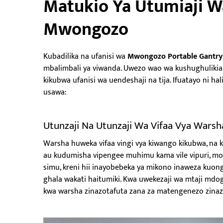
Matukio Ya Utumiaji W
Mwongozo
Kubadilika na ufanisi wa
Mwongozo Portable Gantry
mbalimbali ya viwanda. Uwezo wao wa kushughulikia 
kikubwa ufanisi wa uendeshaji na tija. Ifuatayo ni h
usawa:
Utunzaji Na Utunzaji Wa Vifaa Vya Warsh
Warsha huweka vifaa vingi vya kiwango kikubwa, na
au kudumisha vipengee muhimu kama vile vipuri, mo
simu, kreni hii inayobebeka ya mikono inaweza kuon
ghala wakati haitumiki. Kwa uwekezaji wa mtaji md
kwa warsha zinazotafuta zana za matengenezo zina