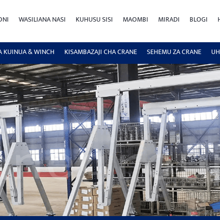
ONI
WASILIANA NASI
KUHUSU SISI
MAOMBI
MIRADI
BLOGI
A KUINUA & WINCH
KISAMBAZAJI CHA CRANE
SEHEMU ZA CRANE
UH