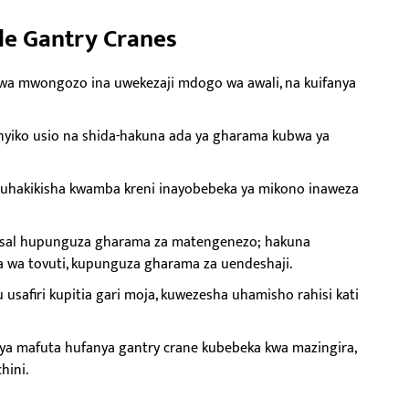
e Gantry Cranes
kwa mwongozo ina uwekezaji mdogo wa awali, na kuifanya
nyiko usio na shida-hakuna ada ya gharama kubwa ya
huhakikisha kwamba kreni inayobebeka ya mikono inaweza
versal hupunguza gharama za matengenezo; hakuna
wa tovuti, kupunguza gharama za uendeshaji.
usafiri kupitia gari moja, kuwezesha uhamisho rahisi kati
ya mafuta hufanya gantry crane kubebeka kwa mazingira,
hini.