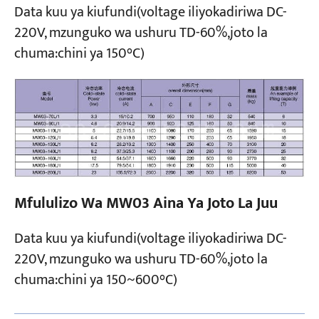
Data kuu ya kiufundi(voltage iliyokadiriwa DC-
220V, mzunguko wa ushuru TD-60%,joto la
chuma:chini ya 150°C)
Mfululizo Wa MW03 Aina Ya Joto La Juu
Data kuu ya kiufundi(voltage iliyokadiriwa DC-
220V, mzunguko wa ushuru TD-60%,joto la
chuma:chini ya 150~600°C)