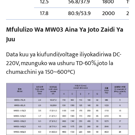
12.5
56.8/37.9
1800
191
17.8
80.9/53.9
2000
22
Mfululizo Wa MW03 Aina Ya Joto Zaidi Ya
Juu
Data kuu ya kiufundi(voltage iliyokadiriwa DC-
220V, mzunguko wa ushuru TD-60%,joto la
chuma:chini ya 150~600°C)