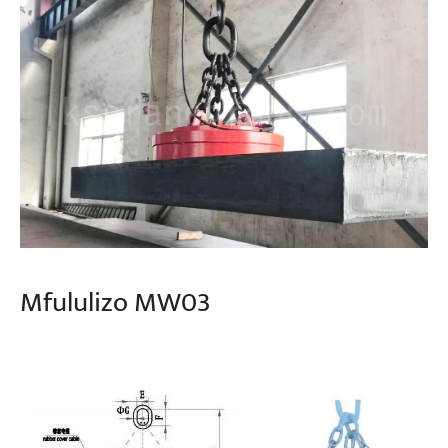
Mfululizo MW03