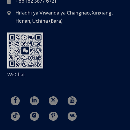
+86-182 3877 6721
Hifadhi ya Viwanda ya Changnao, Xinxiang,
Henan, Uchina (Bara)
WeChat