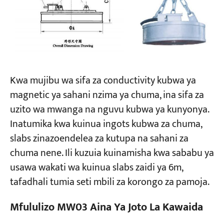
Miradi
Blogu
Habari
Maombi
Kuhusu sisi
Kwa mujibu wa sifa za conductivity kubwa ya
Wasiliana nasi
magnetic ya sahani nzima ya chuma, ina sifa za
uzito wa mwanga na nguvu kubwa ya kunyonya.
Inatumika kwa kuinua ingots kubwa za chuma,
slabs zinazoendelea za kutupa na sahani za
chuma nene. Ili kuzuia kuinamisha kwa sababu ya
usawa wakati wa kuinua slabs zaidi ya 6m,
tafadhali tumia seti mbili za korongo za pamoja.
Mfululizo MW03 Aina Ya Joto La Kawaida